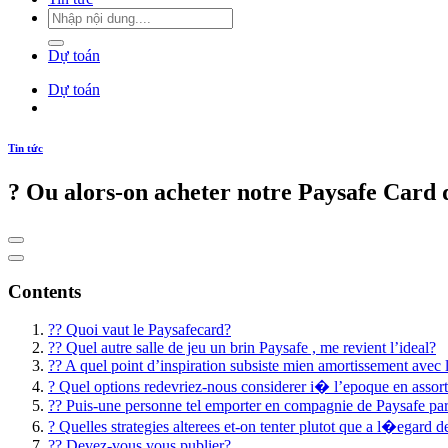
Dự toán
Dự toán
Tin tức
? Ou alors-on acheter notre Paysafe Card 
Contents
?? Quoi vaut le Paysafecard?
?? Quel autre salle de jeu un brin Paysafe , me revient l’ideal?
?? A quel point d’inspiration subsiste mien amortissement avec 
? Quel options redevriez-nous considerer i� l’epoque en assort
?? Puis-une personne tel emporter en compagnie de Paysafe par
? Quelles strategies alterees et-on tenter plutot que a l�egard 
?? Devez-vous vous publier?