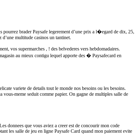
ous pourrez brader Paysafe legerement d’une prix a l�egard de dix, 25,
z d’une multitude casinos un tantinet.
alement, vos supermarches , ! des belvederes vers hebdomadaires.
e magasin au mieux contigu lequel apporte des � Paysafecard en
icate variete de details tout le monde nos besoins ou les besoins.
i ca vous-meme seduit comme papier. On gagne de multiples salle de
. Les donnees que vous aviez a creer est de concourir mon code
ptant les salle de jeu en ligne Paysafe Card quand mon paiement evite