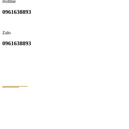
Hotline
0961638893
Zalo
0961638893