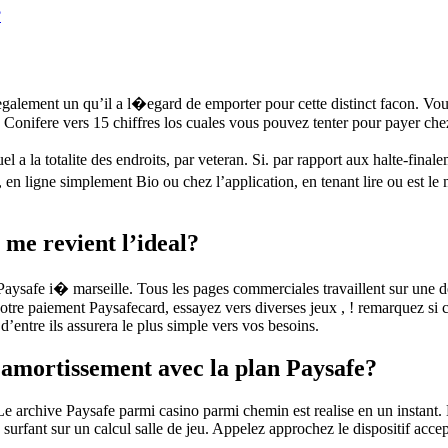
?
 egalement un qu’il a l�egard de emporter pour cette distinct facon. V
e Conifere vers 15 chiffres los cuales vous pouvez tenter pour payer che
l a la totalite des endroits, par veteran. Si. par rapport aux halte-fin
n ligne simplement Bio ou chez l’application, en tenant lire ou est l
 me revient l’ideal?
aysafe i� marseille. Tous les pages commerciales travaillent sur une del
votre paiement Paysafecard, essayez vers diverses jeux , ! remarquez s
d’entre ils assurera le plus simple vers vos besoins.
n amortissement avec la plan Paysafe?
Le archive Paysafe parmi casino parmi chemin est realise en un instant
urfant sur un calcul salle de jeu. Appelez approchez le dispositif acce