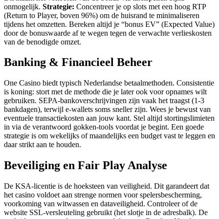
onmogelijk.
Strategie:
Concentreer je op slots met een hoog RTP
(Return to Player, boven 96%) om de huisrand te minimaliseren
tijdens het omzetten. Bereken altijd je “bonus EV” (Expected Value)
door de bonuswaarde af te wegen tegen de verwachte verlieskosten
van de benodigde omzet.
Banking & Financieel Beheer
One Casino biedt typisch Nederlandse betaalmethoden. Consistentie
is koning: stort met de methode die je later ook voor opnames wilt
gebruiken. SEPA-bankoverschrijvingen zijn vaak het traagst (1-3
bankdagen), terwijl e-wallets soms sneller zijn. Wees je bewust van
eventuele transactiekosten aan jouw kant. Stel altijd stortingslimieten
in via de verantwoord gokken-tools voordat je begint. Een goede
strategie is om wekelijks of maandelijks een budget vast te leggen en
daar strikt aan te houden.
Beveiliging en Fair Play Analyse
De KSA-licentie is de hoeksteen van veiligheid. Dit garandeert dat
het casino voldoet aan strenge normen voor spelersbescherming,
voorkoming van witwassen en dataveiligheid. Controleer of de
website SSL-versleuteling gebruikt (het slotje in de adresbalk). De