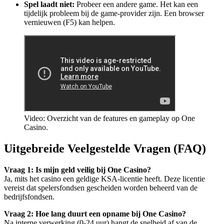
Spel laadt niet:
Probeer een andere game. Het kan een
tijdelijk probleem bij de game-provider zijn. Een browser
vernieuwen (F5) kan helpen.
Video: Overzicht van de features en gameplay op One
Casino.
Uitgebreide Veelgestelde Vragen (FAQ)
Vraag 1: Is mijn geld veilig bij One Casino?
Ja, mits het casino een geldige KSA-licentie heeft. Deze licentie
vereist dat spelersfondsen gescheiden worden beheerd van de
bedrijfsfondsen.
Vraag 2: Hoe lang duurt een opname bij One Casino?
Na interne verwerking (0-24 uur) hangt de snelheid af van de