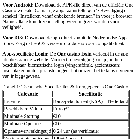
Voor Android:
Download de APK-file direct van de officiële One
Casino website. Ga naar je apparaatinstellingen > Beveiliging en
schakel “Installeren vanaf onbekende bronnen” in voor je browser.
Na installatie kan deze instelling weer uitgezet worden voor
veiligheid.
Voor iOS:
Download de app direct vanuit de Nederlandse App
Store. Zorg dat je iOS-versie up-to-date is voor compatibiliteit.
App-specifieke Login:
De
One casino login
verloopt in de app
identiek aan de website. Voor extra beveiliging kun je, indien
beschikbaar, biometrische login (vingerafdruk, gezichtsscan)
inschakelen in de app-instellingen. Dit omzeilt het telkens invoeren
van inloggegevens.
Tabel 1: Technische Specificaties & Kerngegevens One Casino
Categorie
Specificatie
Licentie
Kansspelautoriteit (KSA) – Nederland
Beschikbare Valuta
Euro (€)
Minimale Storting
€10
Minimale Opname
€10
Opnameverwerkingstijd
0-24 uur (na verificatie)
Weging Slots bij Bonus
100% (meestal)