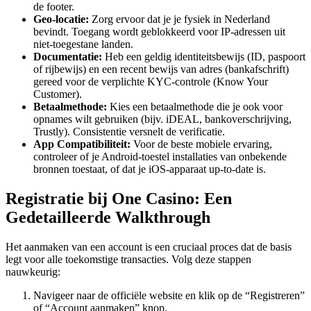
de footer.
Geo-locatie:
Zorg ervoor dat je je fysiek in Nederland
bevindt. Toegang wordt geblokkeerd voor IP-adressen uit
niet-toegestane landen.
Documentatie:
Heb een geldig identiteitsbewijs (ID, paspoort
of rijbewijs) en een recent bewijs van adres (bankafschrift)
gereed voor de verplichte KYC-controle (Know Your
Customer).
Betaalmethode:
Kies een betaalmethode die je ook voor
opnames wilt gebruiken (bijv. iDEAL, bankoverschrijving,
Trustly). Consistentie versnelt de verificatie.
App Compatibiliteit:
Voor de beste mobiele ervaring,
controleer of je Android-toestel installaties van onbekende
bronnen toestaat, of dat je iOS-apparaat up-to-date is.
Registratie bij One Casino: Een
Gedetailleerde Walkthrough
Het aanmaken van een account is een cruciaal proces dat de basis
legt voor alle toekomstige transacties. Volg deze stappen
nauwkeurig:
Navigeer naar de officiële website en klik op de “Registreren”
of “Account aanmaken” knop.