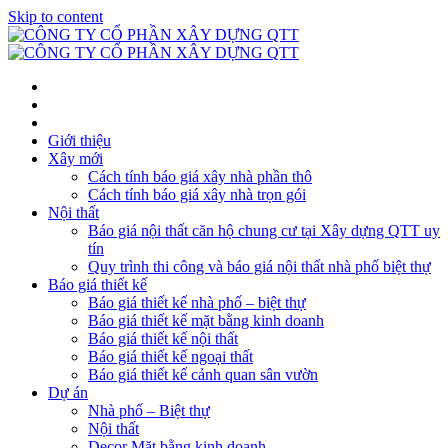
Skip to content
Giới thiệu
Xây mới
Cách tính báo giá xây nhà phần thô
Cách tính báo giá xây nhà trọn gói
Nội thất
Báo giá nội thất căn hộ chung cư tại Xây dựng QTT uy
tín
Quy trình thi công và báo giá nội thất nhà phố biệt thự
Báo giá thiết kế
Báo giá thiết kế nhà phố – biệt thự
Báo giá thiết kế mặt bằng kinh doanh
Báo giá thiết kế nội thất
Báo giá thiết kế ngoại thất
Báo giá thiết kế cảnh quan sân vườn
Dự án
Nhà phố – Biệt thự
Nội thất
Decor Mặt bằng kinh doanh