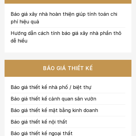
Báo giá xây nhà hoàn thiện giúp tính toán chi
phí hiệu quả
Hướng dẫn cách tính báo giá xây nhà phần thô
dễ hiểu
BÁO GIÁ THIẾT KẾ
Báo giá thiết kế nhà phố / biệt thự
Báo giá thiết kế cảnh quan sân vườn
Báo giá thiết kế mặt bằng kinh doanh
Báo giá thiết kế nội thất
Báo giá thiết kế ngoại thất