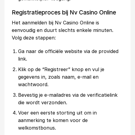
Registratieproces bij Nv Casino Online
Het aanmelden bij Nv Casino Online is
eenvoudig en duurt slechts enkele minuten.
Volg deze stappen:
Ga naar de officiële website via de provided
link.
Klik op de “Registreer” knop en vul je
gegevens in, zoals naam, e-mail en
wachtwoord.
Bevestig je e-mailadres via de verificatielink
die wordt verzonden.
Voer een eerste storting uit om in
aanmerking te komen voor de
welkomstbonus.