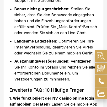
Support mit Screenshots.
Bonus nicht gutgeschrieben:
Stellen Sie
sicher, dass Sie den Bonuscode eingegeben
haben und die Einzahlungsanforderungen
erfüllt sind. Prüfen Sie „Mein Konto“-Bereich
oder wenden Sie sich an den Live-Chat.
Langsame Ladezeiten:
Optimieren Sie Ihre
Internetverbindung, deaktivieren Sie VPNs
oder wechseln Sie zu einem mobilen Gerät.
Auszahlungsverzögerungen:
Verifizieren
Sie Ihr Konto im Voraus und reichen Sie alle
erforderlichen Dokumente ein, um
Verzögerungen zu minimieren.
Erweiterte FAQ: 10 Häufige Fragen
1. Wie funktioniert der NV casino online login
auf mobilen Geräten?
Laden Sie die mobile App