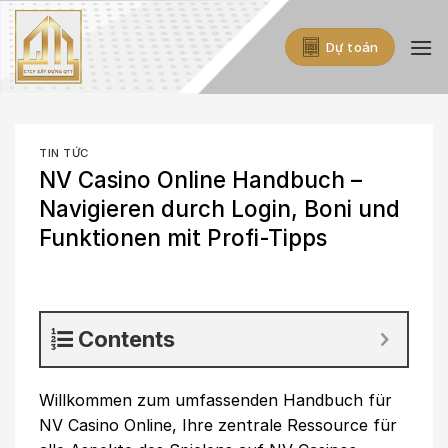
Skip
to
Dự toán
content
TIN TỨC
NV Casino Online Handbuch –
Navigieren durch Login, Boni und
Funktionen mit Profi-Tipps
Contents
Willkommen zum umfassenden Handbuch für
NV Casino Online, Ihre zentrale Ressource für