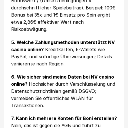
Bonuswert / (Umsatzbedingungen ×
durchschnittlicher Spielebeitrag). Beispiel: 100€
Bonus bei 35x und 1€ Einsatz pro Spin ergibt
etwa 2,86€ effektiver Wert nach
Risikoabwägung.
5. Welche Zahlungsmethoden unterstützt NV
casino online?
Kreditkarten, E-Wallets wie
PayPal, und sofortige Überweisungen; Details
variieren je nach Region.
6. Wie sicher sind meine Daten bei NV casino
online?
Hochsicher durch Verschlüsselung und
Datenschutzrichtlinien gemäß DSGVO;
vermeiden Sie öffentliches WLAN für
Transaktionen.
7. Kann ich mehrere Konten für Boni erstellen?
Nein, das ist gegen die AGB und führt zu