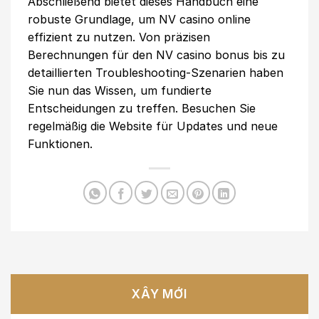
Abschließend bietet dieses Handbuch eine
robuste Grundlage, um NV casino online
effizient zu nutzen. Von präzisen
Berechnungen für den NV casino bonus bis zu
detaillierten Troubleshooting-Szenarien haben
Sie nun das Wissen, um fundierte
Entscheidungen zu treffen. Besuchen Sie
regelmäßig die Website für Updates und neue
Funktionen.
XÂY MỚI