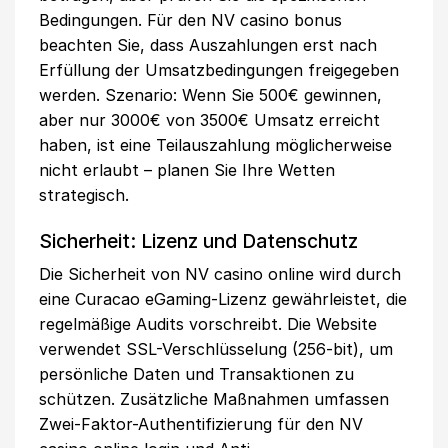
Bedingungen. Für den NV casino bonus
beachten Sie, dass Auszahlungen erst nach
Erfüllung der Umsatzbedingungen freigegeben
werden. Szenario: Wenn Sie 500€ gewinnen,
aber nur 3000€ von 3500€ Umsatz erreicht
haben, ist eine Teilauszahlung möglicherweise
nicht erlaubt – planen Sie Ihre Wetten
strategisch.
Sicherheit: Lizenz und Datenschutz
Die Sicherheit von NV casino online wird durch
eine Curacao eGaming-Lizenz gewährleistet, die
regelmäßige Audits vorschreibt. Die Website
verwendet SSL-Verschlüsselung (256-bit), um
persönliche Daten und Transaktionen zu
schützen. Zusätzliche Maßnahmen umfassen
Zwei-Faktor-Authentifizierung für den NV