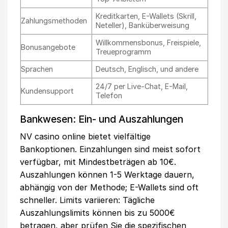
Kreditkarten, E-Wallets (Skrill,
Zahlungsmethoden
Neteller), Banküberweisung
Willkommensbonus, Freispiele,
Bonusangebote
Treueprogramm
Sprachen
Deutsch, Englisch, und andere
24/7 per Live-Chat, E-Mail,
Kundensupport
Telefon
Bankwesen: Ein- und Auszahlungen
NV casino online bietet vielfältige
Bankoptionen. Einzahlungen sind meist sofort
verfügbar, mit Mindestbeträgen ab 10€.
Auszahlungen können 1-5 Werktage dauern,
abhängig von der Methode; E-Wallets sind oft
schneller. Limits variieren: Tägliche
Auszahlungslimits können bis zu 5000€
betragen, aber prüfen Sie die spezifischen