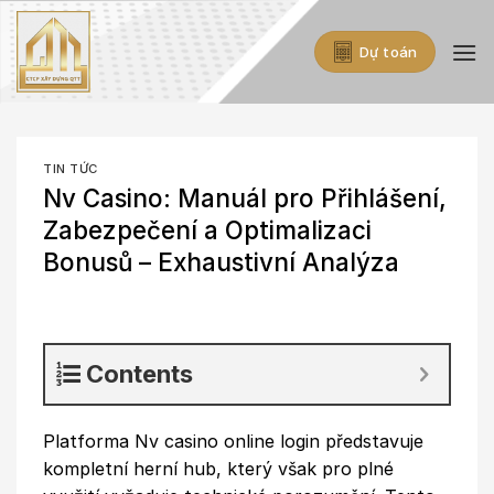
Skip
to
Dự toán
content
TIN TỨC
Nv Casino: Manuál pro Přihlášení,
Zabezpečení a Optimalizaci
Bonusů – Exhaustivní Analýza
Contents
Platforma
Nv casino online login
představuje
kompletní herní hub, který však pro plné