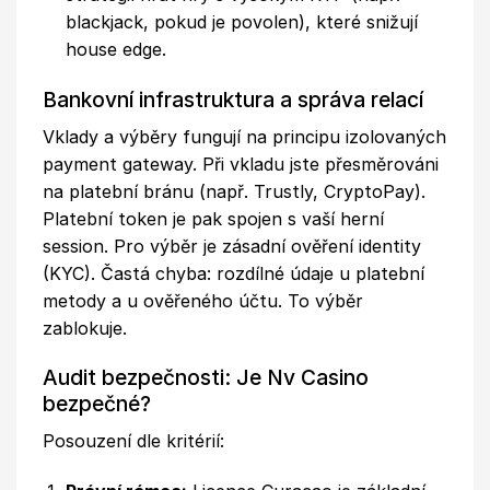
blackjack, pokud je povolen), které snižují
house edge.
Bankovní infrastruktura a správa relací
Vklady a výběry fungují na principu izolovaných
payment gateway. Při vkladu jste přesměrováni
na platební bránu (např. Trustly, CryptoPay).
Platební token je pak spojen s vaší herní
session. Pro výběr je zásadní ověření identity
(KYC). Častá chyba: rozdílné údaje u platební
metody a u ověřeného účtu. To výběr
zablokuje.
Audit bezpečnosti: Je Nv Casino
bezpečné?
Posouzení dle kritérií: