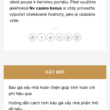
nikoli pouze k hernímu portálu. Před využitím
jakéhokoli
Nv casino bonus
si vždy proveďte
výpočet očekávané hodnoty, jako je ukázáno
výše.
XÂY MỚI
Báo giá xây nhà hoàn thiện giúp tính toán chi
phí hiệu quả
Hướng dẫn cách tính báo giá xây nhà phần thô
dễ hiểu