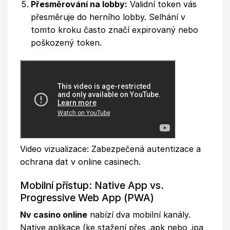
Přesměrování na lobby:
Validní token vás
přesměruje do herního lobby. Selhání v
tomto kroku často značí expirovaný nebo
poškozený token.
Video vizualizace: Zabezpečená autentizace a
ochrana dat v online casinech.
Mobilní přístup: Native App vs.
Progressive Web App (PWA)
Nv casino online
nabízí dva mobilní kanály.
Native aplikace (ke stažení přes .apk nebo .ipa