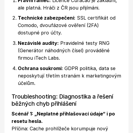
Právní rámec:
Licence Curacao je základní,
ale platná. Hráči z ČR jsou přijímáni.
Technické zabezpečení:
SSL certifikát od
Comodo, dvoufázové ověření (2FA)
dostupné pro účty.
Nezávislé audity:
Pravidelné testy RNG
(Generátor náhodných čísel) prováděné
firmou iTech Labs.
Ochrana soukromí:
GDPR politika, data se
neposkytují třetím stranám k marketingovým
účelům.
Troubleshooting: Diagnostika a řešení
běžných chyb přihlášení
Scénář 1: „Neplatné přihlašovací údaje“ i po
resetu hesla.
Příčina: Cache prohlížeče korumpuje nový