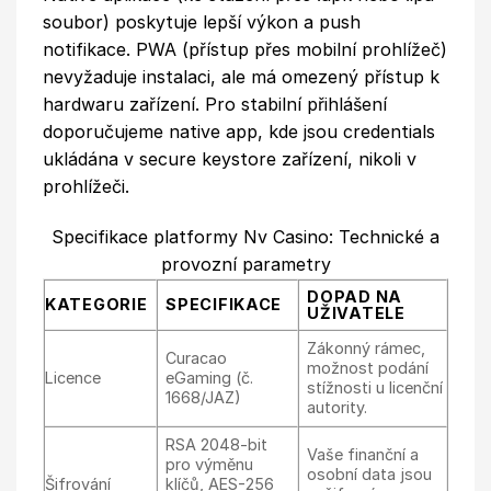
soubor) poskytuje lepší výkon a push
notifikace. PWA (přístup přes mobilní prohlížeč)
nevyžaduje instalaci, ale má omezený přístup k
hardwaru zařízení. Pro stabilní přihlášení
doporučujeme native app, kde jsou credentials
ukládána v secure keystore zařízení, nikoli v
prohlížeči.
Specifikace platformy Nv Casino: Technické a
provozní parametry
DOPAD NA
KATEGORIE
SPECIFIKACE
UŽIVATELE
Zákonný rámec,
Curacao
možnost podání
Licence
eGaming (č.
stížnosti u licenční
1668/JAZ)
autority.
RSA 2048-bit
Vaše finanční a
pro výměnu
osobní data jsou
Šifrování
klíčů, AES-256