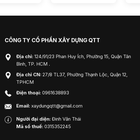
CÔNG TY CỔ PHẦN XÂY DỰNG QTT
Địa chỉ:
124/91/23 Phan Huy Ích, Phường 15, Quận Tân
Bình, TP. HCM .
Địa chỉ CN:
27/8 TL37, Phường Thạnh Lộc, Quận 12,
TPHCM
Điện thoại:
0961638893
Email:
xaydungqtt@gmail.com
Người đại diện:
Đinh Văn Thái
Mã số thuế:
0315352245