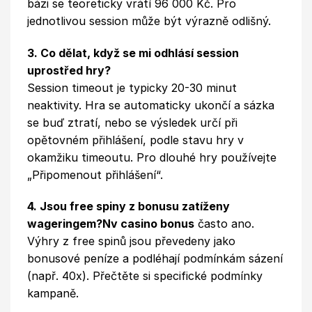
bázi se teoreticky vrátí 96 000 Kč. Pro
jednotlivou session může být výrazně odlišný.
3. Co dělat, když se mi odhlásí session
uprostřed hry?
Session timeout je typicky 20-30 minut
neaktivity. Hra se automaticky ukončí a sázka
se buď ztratí, nebo se výsledek určí při
opětovném přihlášení, podle stavu hry v
okamžiku timeoutu. Pro dlouhé hry používejte
„Připomenout přihlášení“.
4. Jsou free spiny z bonusu zatíženy
wageringem?
Nv casino bonus
často ano.
Výhry z free spinů jsou převedeny jako
bonusové peníze a podléhají podmínkám sázení
(např. 40x). Přečtěte si specifické podmínky
kampaně.