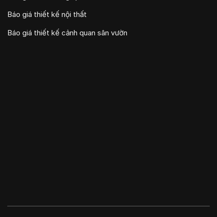
Báo giá thiết kế nội thất
Báo giá thiết kế cảnh quan sân vườn