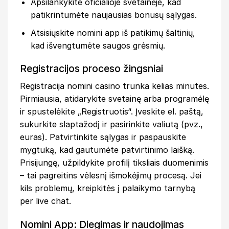
Apsilankykite oficialioje svetainėje, kad
patikrintumėte naujausias bonusų sąlygas.
Atsisiųskite nomini app iš patikimų šaltinių,
kad išvengtumėte saugos grėsmių.
Registracijos proceso žingsniai
Registracija nomini casino trunka kelias minutes.
Pirmiausia, atidarykite svetainę arba programėlę
ir spustelėkite „Registruotis“. Įveskite el. paštą,
sukurkite slaptažodį ir pasirinkite valiutą (pvz.,
euras). Patvirtinkite sąlygas ir paspauskite
mygtuką, kad gautumėte patvirtinimo laišką.
Prisijungę, užpildykite profilį tiksliais duomenimis
– tai pagreitins vėlesnį išmokėjimų procesą. Jei
kils problemų, kreipkitės į palaikymo tarnybą
per live chat.
Nomini App: Diegimas ir naudojimas