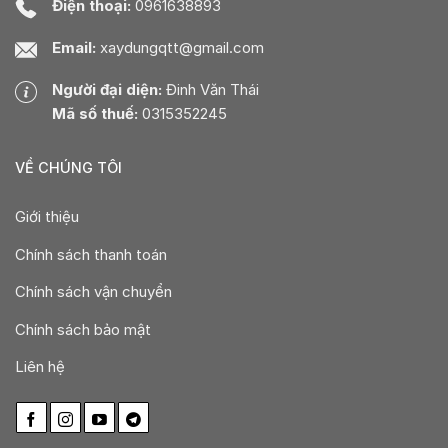
Điện thoại:
0961638893
Email:
xaydungqtt@gmail.com
Người đại diện:
Đinh Văn Thái
Mã số thuế:
0315352245
VỀ CHÚNG TÔI
Giới thiệu
Chính sách thanh toán
Chính sách vận chuyển
Chính sách bảo mật
Liên hệ