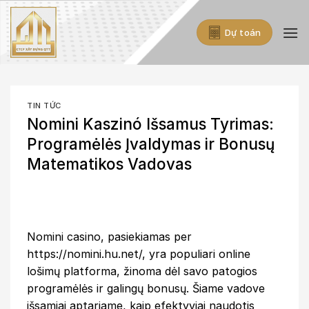
Skip
to
Dự toán
content
TIN TỨC
Nomini Kaszinó Išsamus Tyrimas:
Programėlės Įvaldymas ir Bonusų
Matematikos Vadovas
Nomini casino, pasiekiamas per
https://nomini.hu.net/
, yra populiari online
lošimų platforma, žinoma dėl savo patogios
programėlės ir galingų bonusų. Šiame vadove
išsamiai aptariame, kaip efektyviai naudotis