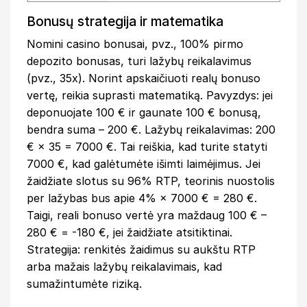
Bonusų strategija ir matematika
Nomini casino bonusai, pvz., 100% pirmo
depozito bonusas, turi lažybų reikalavimus
(pvz., 35x). Norint apskaičiuoti realų bonuso
vertę, reikia suprasti matematiką. Pavyzdys: jei
deponuojate 100 € ir gaunate 100 € bonusą,
bendra suma – 200 €. Lažybų reikalavimas: 200
€ × 35 = 7000 €. Tai reiškia, kad turite statyti
7000 €, kad galėtumėte išimti laimėjimus. Jei
žaidžiate slotus su 96% RTP, teorinis nuostolis
per lažybas bus apie 4% × 7000 € = 280 €.
Taigi, reali bonuso vertė yra maždaug 100 € –
280 € = -180 €, jei žaidžiate atsitiktinai.
Strategija: renkitės žaidimus su aukštu RTP
arba mažais lažybų reikalavimais, kad
sumažintumėte riziką.