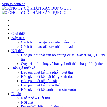
Skip to content
Giới thiệu
Xây mới
Cách tính báo giá xây nhà phần thô
Cách tính báo giá xây nhà trọn gói
Nội thất
Báo giá nội thất căn hộ chung cư tại Xây dựng QTT uy
tín
Quy trình thi công và báo giá nội thất nhà phố biệt thự
Báo giá thiết kế
Báo giá thiết kế nhà phố – biệt thự
Báo giá thiết kế mặt bằng kinh doanh
Báo giá thiết kế nội thất
Báo giá thiết kế ngoại thất
Báo giá thiết kế cảnh quan sân vườn
Dự án
Nhà phố – Biệt thự
Nội thất
Decor Mặt bằng kinh doanh