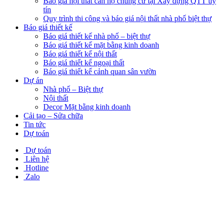
Báo giá nội thất căn hộ chung cư tại Xây dựng QTT uy
tín
Quy trình thi công và báo giá nội thất nhà phố biệt thự
Báo giá thiết kế
Báo giá thiết kế nhà phố – biệt thự
Báo giá thiết kế mặt bằng kinh doanh
Báo giá thiết kế nội thất
Báo giá thiết kế ngoại thất
Báo giá thiết kế cảnh quan sân vườn
Dự án
Nhà phố – Biệt thự
Nội thất
Decor Mặt bằng kinh doanh
Cải tạo – Sửa chữa
Tin tức
Dự toán
Dự toán
Liên hệ
Hotline
Zalo