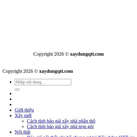
Copyright 2026 ©
xaydungqtt.com
Copyright 2026 ©
xaydungqtt.com
Giới thiệu
Xây mới
Cách tính báo giá xây nhà phần thô
Cách tính báo giá xây nhà trọn gói
Nội thất