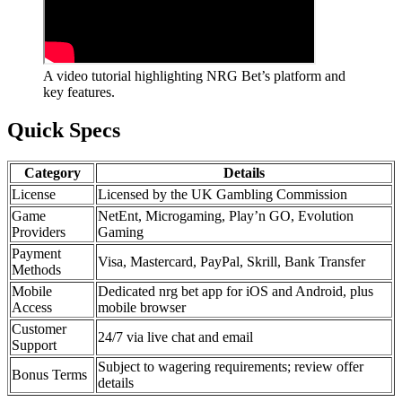
A video tutorial highlighting NRG Bet’s platform and
key features.
Quick Specs
Category
Details
License
Licensed by the UK Gambling Commission
Game
NetEnt, Microgaming, Play’n GO, Evolution
Providers
Gaming
Payment
Visa, Mastercard, PayPal, Skrill, Bank Transfer
Methods
Mobile
Dedicated nrg bet app for iOS and Android, plus
Access
mobile browser
Customer
24/7 via live chat and email
Support
Subject to wagering requirements; review offer
Bonus Terms
details