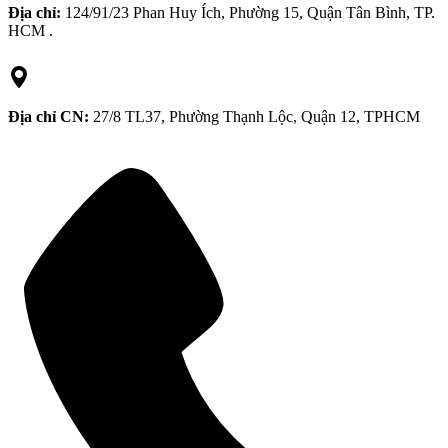
Địa chỉ:
124/91/23 Phan Huy Ích, Phường 15, Quận Tân Bình, TP.
HCM .
Địa chỉ CN:
27/8 TL37, Phường Thạnh Lộc, Quận 12, TPHCM