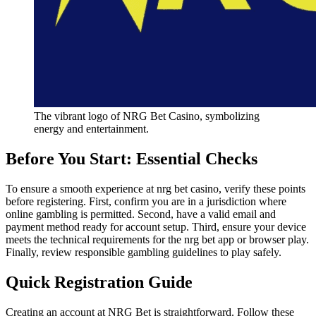
The vibrant logo of NRG Bet Casino, symbolizing
energy and entertainment.
Before You Start: Essential Checks
To ensure a smooth experience at nrg bet casino, verify these points
before registering. First, confirm you are in a jurisdiction where
online gambling is permitted. Second, have a valid email and
payment method ready for account setup. Third, ensure your device
meets the technical requirements for the nrg bet app or browser play.
Finally, review responsible gambling guidelines to play safely.
Quick Registration Guide
Creating an account at NRG Bet is straightforward. Follow these