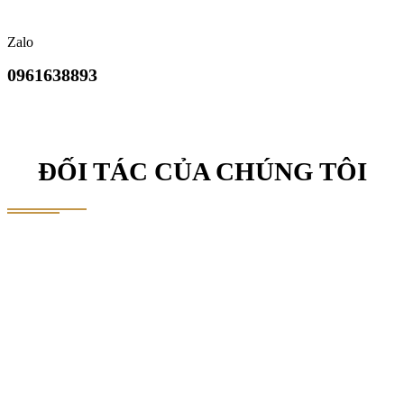
Zalo
0961638893
ĐỐI TÁC CỦA CHÚNG TÔI