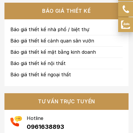
BÁO GIÁ THIẾT KẾ
Báo giá thiết kế nhà phố / biệt thự
Báo giá thiết kế cảnh quan sân vườn
Báo giá thiết kế mặt bằng kinh doanh
Báo giá thiết kế nội thất
Báo giá thiết kế ngoại thất
TƯ VẤN TRỰC TUYẾN
Hotline
0961638893