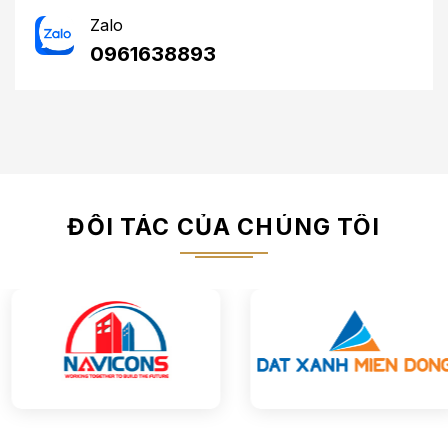
Zalo
0961638893
ĐỐI TÁC CỦA CHÚNG TÔI