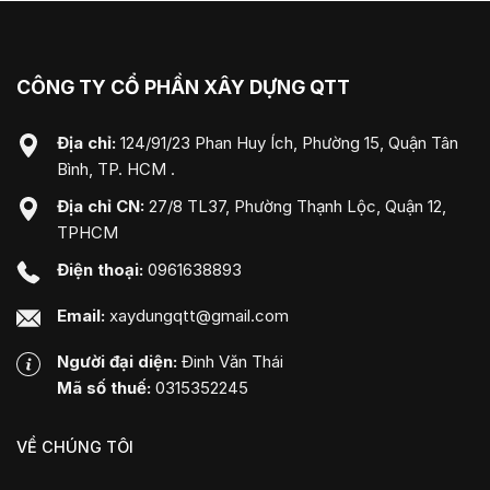
CÔNG TY CỔ PHẦN XÂY DỰNG QTT
Địa chỉ:
124/91/23 Phan Huy Ích, Phường 15, Quận Tân
Bình, TP. HCM .
Địa chỉ CN:
27/8 TL37, Phường Thạnh Lộc, Quận 12,
TPHCM
Điện thoại:
0961638893
Email:
xaydungqtt@gmail.com
Người đại diện:
Đinh Văn Thái
Mã số thuế:
0315352245
VỀ CHÚNG TÔI