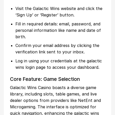
Visit the Galactic Wins website and click the
‘Sign Up’ or ‘Register’ button.
Fill in required details: email, password, and
personal information like name and date of
birth.
Confirm your email address by clicking the
verification link sent to your inbox.
Log in using your credentials at the galactic
wins login page to access your dashboard.
Core Feature: Game Selection
Galactic Wins Casino boasts a diverse game
library, including slots, table games, and live
dealer options from providers like NetEnt and
Microgaming. The interface is optimized for
quick navigation, enhancing the galactic wins