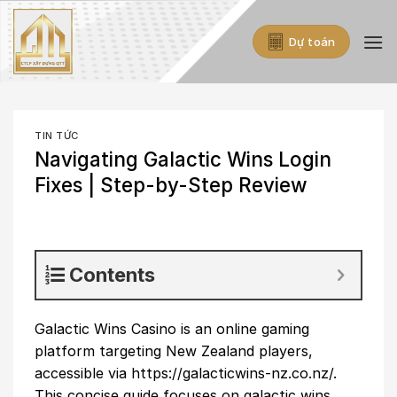
Skip
to
Dự toán
content
TIN TỨC
Navigating Galactic Wins Login
Fixes | Step-by-Step Review
Contents
Galactic Wins Casino is an online gaming
platform targeting New Zealand players,
accessible via
https://galacticwins-nz.co.nz/
.
This concise guide focuses on galactic wins