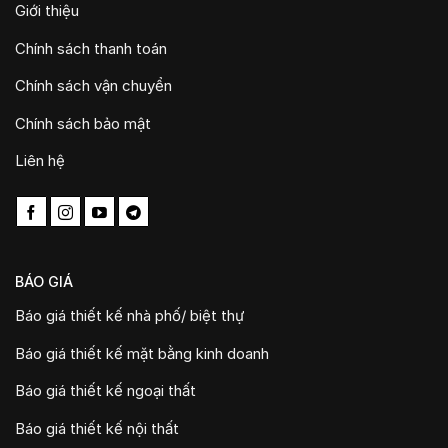
Giới thiệu
Chính sách thanh toán
Chính sách vận chuyển
Chính sách bảo mật
Liên hệ
BÁO GIÁ
Báo giá thiết kế nhà phố/ biệt thự
Báo giá thiết kế mặt bằng kinh doanh
Báo giá thiết kế ngoại thất
Báo giá thiết kế nội thất