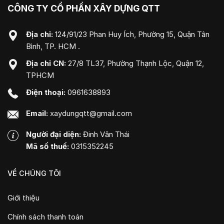
CÔNG TY CỔ PHẦN XÂY DỰNG QTT
Địa chỉ:
124/91/23 Phan Huy Ích, Phường 15, Quận Tân
Bình, TP. HCM .
Địa chỉ CN:
27/8 TL37, Phường Thạnh Lộc, Quận 12,
TPHCM
Điện thoại:
0961638893
Email:
xaydungqtt@gmail.com
Người đại diện:
Đinh Văn Thái
Mã số thuế:
0315352245
VỀ CHÚNG TÔI
Giới thiệu
Chính sách thanh toán