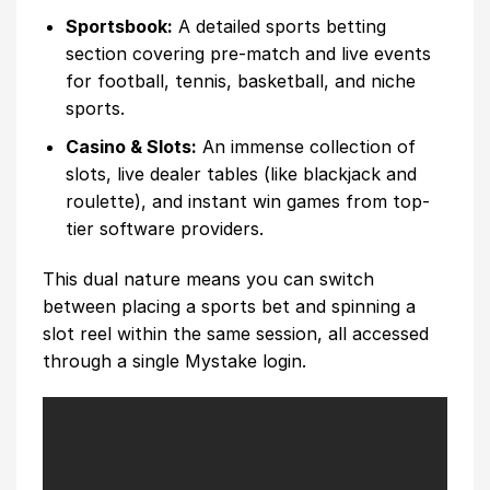
Sportsbook:
A detailed sports betting
section covering pre-match and live events
for football, tennis, basketball, and niche
sports.
Casino & Slots:
An immense collection of
slots, live dealer tables (like blackjack and
roulette), and instant win games from top-
tier software providers.
This dual nature means you can switch
between placing a sports bet and spinning a
slot reel within the same session, all accessed
through a single Mystake login.