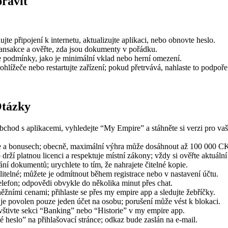
ravit
te připojení k internetu, aktualizujte aplikaci, nebo obnovte heslo.
ansakce a ověřte, zda jsou dokumenty v pořádku.
te podmínky, jako je minimální vklad nebo herní omezení.
hlížeče nebo restartujte zařízení; pokud přetrvává, nahlaste to podpoře
Otázky
bchod s aplikacemi, vyhledejte “My Empire” a stáhněte si verzi pro vaš
ře a bonusech; obecně, maximální výhra může dosáhnout až 100 000 CK
rží platnou licenci a respektuje místní zákony; vždy si ověřte aktuální 
í dokumentů; urychlete to tím, že nahrajete čitelné kopie.
itelné; můžete je odmítnout během registrace nebo v nastavení účtu.
telefon; odpovědi obvykle do několika minut přes chat.
ěžními cenami; přihlaste se přes my empire app a sledujte žebříčky.
e povolen pouze jeden účet na osobu; porušení může vést k blokaci.
avštivte sekci “Banking” nebo “Historie” v my empire app.
heslo” na přihlašovací stránce; odkaz bude zaslán na e-mail.