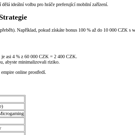
 dělá ideální volbu pro hráče preferující mobilní zařízení.
trategie
(přeběh). Například, pokud získáte bonus 100 % až do 10 000 CZK s w
u je asi 4 % z 60 000 CZK = 2 400 CZK.
u, abyste minimalizovali riziko.
mpire online prostředí.
e)
 Microgaming
y