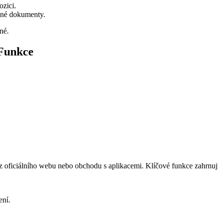
ozici.
bné dokumenty.
né.
 Funkce
 z oficiálního webu nebo obchodu s aplikacemi. Klíčové funkce zahrnuj
ení.