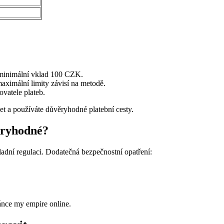
 minimální vklad 100 CZK.
ximální limity závisí na metodě.
ovatele plateb.
et a používáte důvěryhodné platební cesty.
ěryhodné?
adní regulaci. Dodatečná bezpečnostní opatření:
ránce my empire online.