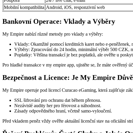
Podpora
24/7 live chat, e-mail
Mobilní kompatibilita
Android, iOS, responzivní web
Bankovní Operace: Vklady a Výběry
My Empire nabízí různé metody pro vklady a výběry:
Vklady: Okamžité pomocí kreditních karet nebo e-peněženek,
Výběry: Zpracování do 24 hodin, minimální výběr 500 CZK, ma
Poplatky: Většina transakcí je bez poplatků, ale ověřte u poskyt
Pro hladké transakce v my empire app, ujistěte se, že máte ověřený úč
Bezpečnost a Licence: Je My Empire Dův
My Empire operuje pod licencí Curacao eGaming, která zajišťuje zákl
SSL šifrování pro ochranu dat během přenosu.
Nezávislé audity her pro férovost a náhodnost.
Zásady odpovědného hraní, včetně samo-vyloučení.
Před vkladem peněz vždy ověřte aktuální licenční stav na oficiální st