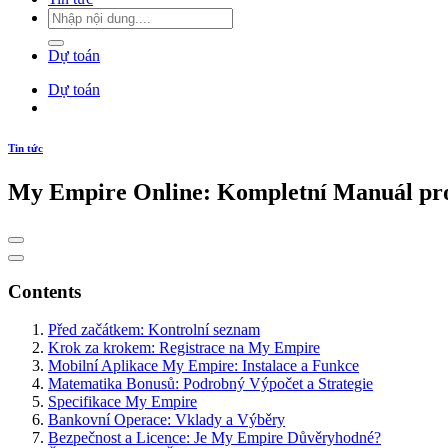
Dự toán
Dự toán
Tin tức
My Empire Online: Kompletní Manuál pro 
Contents
Před začátkem: Kontrolní seznam
Krok za krokem: Registrace na My Empire
Mobilní Aplikace My Empire: Instalace a Funkce
Matematika Bonusů: Podrobný Výpočet a Strategie
Specifikace My Empire
Bankovní Operace: Vklady a Výběry
Bezpečnost a Licence: Je My Empire Důvěryhodné?