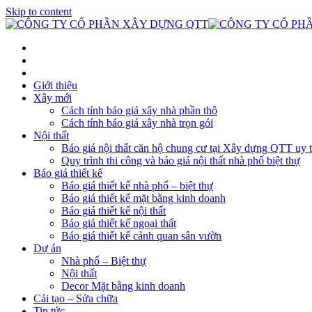
Skip to content
Giới thiệu
Xây mới
Cách tính báo giá xây nhà phần thô
Cách tính báo giá xây nhà trọn gói
Nội thất
Báo giá nội thất căn hộ chung cư tại Xây dựng QTT uy t
Quy trình thi công và báo giá nội thất nhà phố biệt thự
Báo giá thiết kế
Báo giá thiết kế nhà phố – biệt thự
Báo giá thiết kế mặt bằng kinh doanh
Báo giá thiết kế nội thất
Báo giá thiết kế ngoại thất
Báo giá thiết kế cảnh quan sân vườn
Dự án
Nhà phố – Biệt thự
Nội thất
Decor Mặt bằng kinh doanh
Cải tạo – Sửa chữa
Tin tức