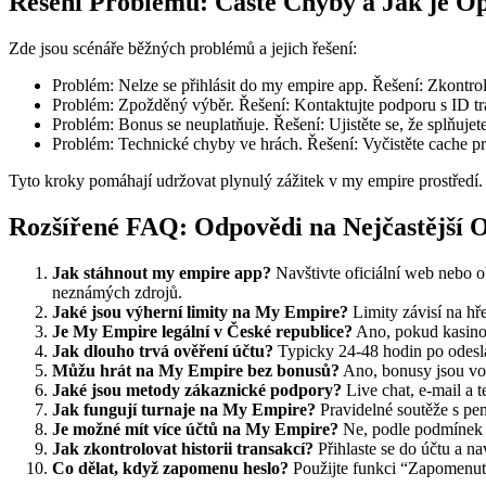
Řešení Problémů: Časté Chyby a Jak je Op
Zde jsou scénáře běžných problémů a jejich řešení:
Problém: Nelze se přihlásit do my empire app. Řešení: Zkontroluj
Problém: Zpožděný výběr. Řešení: Kontaktujte podporu s ID tr
Problém: Bonus se neuplatňuje. Řešení: Ujistěte se, že splňuje
Problém: Technické chyby ve hrách. Řešení: Vyčistěte cache pro
Tyto kroky pomáhají udržovat plynulý zážitek v my empire prostředí.
Rozšířené FAQ: Odpovědi na Nejčastější 
Jak stáhnout my empire app?
Navštivte oficiální web nebo o
neznámých zdrojů.
Jaké jsou výherní limity na My Empire?
Limity závisí na h
Je My Empire legální v České republice?
Ano, pokud kasino d
Jak dlouho trvá ověření účtu?
Typicky 24-48 hodin po odeslán
Můžu hrát na My Empire bez bonusů?
Ano, bonusy jsou vol
Jaké jsou metody zákaznické podpory?
Live chat, e-mail a 
Jak fungují turnaje na My Empire?
Pravidelné soutěže s pen
Je možné mít více účtů na My Empire?
Ne, podle podmínek j
Jak zkontrolovat historii transakcí?
Přihlaste se do účtu a n
Co dělat, když zapomenu heslo?
Použijte funkci “Zapomenuté 