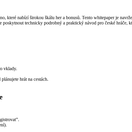
ino, které nabízí širokou škálu her a bonusů. Tento whitepaper je navr
je poskytnout technicky podrobný a praktický návod pro české hráče, 
o vklady.
plánujete hrát na cestách.
e
istrovat”.
ní).