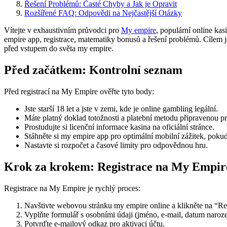
Řešení Problémů: Časté Chyby a Jak je Opravit
Rozšířené FAQ: Odpovědi na Nejčastější Otázky
Vítejte v exhaustivním průvodci pro
My empire
, populární online kas
empire app, registrace, matematiky bonusů a řešení problémů. Cílem 
před vstupem do světa my empire.
Před začátkem: Kontrolní seznam
Před registrací na My Empire ověřte tyto body:
Jste starší 18 let a jste v zemi, kde je online gambling legální.
Máte platný doklad totožnosti a platební metodu připravenou pr
Prostudujte si licenční informace kasina na oficiální stránce.
Stáhněte si my empire app pro optimální mobilní zážitek, pokud 
Nastavte si rozpočet a časové limity pro odpovědnou hru.
Krok za krokem: Registrace na My Empir
Registrace na My Empire je rychlý proces:
Navštivte webovou stránku my empire online a klikněte na “Reg
Vyplňte formulář s osobními údaji (jméno, e-mail, datum naroze
Potvrďte e-mailový odkaz pro aktivaci účtu.