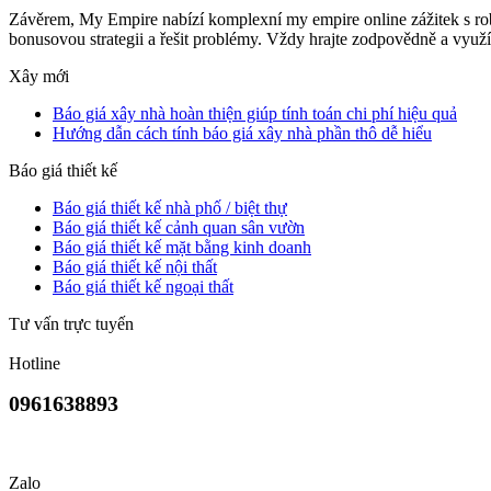
Závěrem, My Empire nabízí komplexní my empire online zážitek s rob
bonusovou strategii a řešit problémy. Vždy hrajte zodpovědně a využív
Xây mới
Báo giá xây nhà hoàn thiện giúp tính toán chi phí hiệu quả
Hướng dẫn cách tính báo giá xây nhà phần thô dễ hiểu
Báo giá thiết kế
Báo giá thiết kế nhà phố / biệt thự
Báo giá thiết kế cảnh quan sân vườn
Báo giá thiết kế mặt bằng kinh doanh
Báo giá thiết kế nội thất
Báo giá thiết kế ngoại thất
Tư vấn trực tuyến
Hotline
0961638893
Zalo