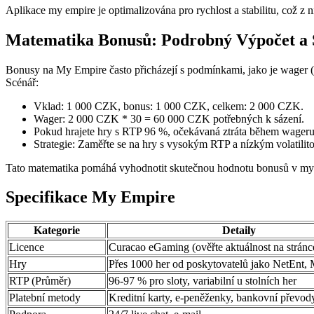
Aplikace my empire je optimalizována pro rychlost a stabilitu, což z ní
Matematika Bonusů: Podrobný Výpočet a S
Bonusy na My Empire často přicházejí s podmínkami, jako je wager 
Scénář:
Vklad: 1 000 CZK, bonus: 1 000 CZK, celkem: 2 000 CZK.
Wager: 2 000 CZK * 30 = 60 000 CZK potřebných k sázení.
Pokud hrajete hry s RTP 96 %, očekávaná ztráta během wager
Strategie: Zaměřte se na hry s vysokým RTP a nízkým volatilito
Tato matematika pomáhá vyhodnotit skutečnou hodnotu bonusů v my e
Specifikace My Empire
Kategorie
Detaily
Licence
Curacao eGaming (ověřte aktuálnost na stránc
Hry
Přes 1000 her od poskytovatelů jako NetEnt,
RTP (Průměr)
96-97 % pro sloty, variabilní u stolních her
Platební metody
Kreditní karty, e-peněženky, bankovní převod