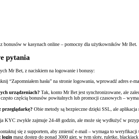
ia z bonusów w kasynach online – pomocny dla użytkowników Mr Bet.
e pytania
cych Mr Bet, z naciskiem na logowanie i bonusy:
knij “Zapomniałem hasła” na stronie logowania, wprowadź adres e-mail
nych urządzeniach?
Tak, konto Mr Bet jest synchronizowane, ale zal
ą często częścią bonusów powitalnych lub promocji czasowych – wymag
ez przeglądarkę?
Obie metody są bezpieczne dzięki SSL, ale aplikacja
ja KYC zwykle zajmuje 24-48 godzin, ale może się wydłużyć w przy
ontaktuj się z supportem, aby zmienić e-mail – wymaga to weryfikacji
 login
masz dostęp do ponad 3000 gier, w tym sloty, ruletkę, blackja