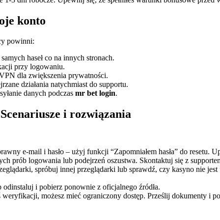
oje konto
cy powinni:
h samych haseł co na innych stronach.
acji przy logowaniu.
 VPN dla zwiększenia prywatności.
rzane działania natychmiast do supportu.
syłanie danych podczas
mr bet login
.
cenariusze i rozwiązania
awny e-mail i hasło – użyj funkcji “Zapomniałem hasła” do resetu. U
h prób logowania lub podejrzeń oszustwa. Skontaktuj się z supporte
przeglądarki, spróbuj innej przeglądarki lub sprawdź, czy kasyno nie 
 odinstaluj i pobierz ponownie z oficjalnego źródła.
ś weryfikacji, możesz mieć ograniczony dostęp. Prześlij dokumenty i p