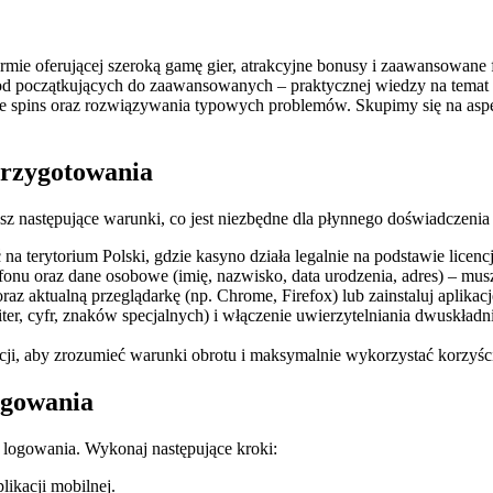
formie oferującej szeroką gamę gier, atrakcyjne bonusy i zaawansowan
od początkujących do zaawansowanych – praktycznej wiedzy na temat 
ree spins oraz rozwiązywania typowych problemów. Skupimy się na asp
przygotowania
sz następujące warunki, co jest niezbędne dla płynnego doświadczenia
a terytorium Polski, gdzie kasyno działa legalnie na podstawie licenc
fonu oraz dane osobowe (imię, nazwisko, data urodzenia, adres) – mu
raz aktualną przeglądarkę (np. Chrome, Firefox) lub zainstaluj aplik
liter, cyfr, znaków specjalnych) i włączenie uwierzytelniania dwuskład
mocji, aby zrozumieć warunki obrotu i maksymalnie wykorzystać korzyśc
ogowania
go logowania. Wykonaj następujące kroki:
likacji mobilnej.