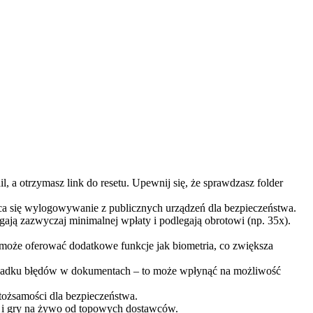
, a otrzymasz link do resetu. Upewnij się, że sprawdzasz folder
eca się wylogowywanie z publicznych urządzeń dla bezpieczeństwa.
ają zazwyczaj minimalnej wpłaty i podlegają obrotowi (np. 35x).
 może oferować dodatkowe funkcje jak biometria, co zwiększa
padku błędów w dokumentach – to może wpłynąć na możliwość
 tożsamości dla bezpieczeństwa.
ck i gry na żywo od topowych dostawców.