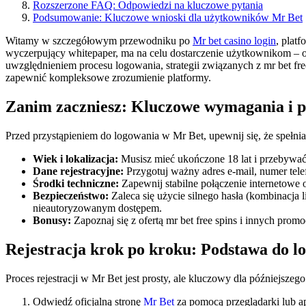
Rozszerzone FAQ: Odpowiedzi na kluczowe pytania
Podsumowanie: Kluczowe wnioski dla użytkowników Mr Bet
Witamy w szczegółowym przewodniku po
Mr bet casino login
, plat
wyczerpujący whitepaper, ma na celu dostarczenie użytkownikom – 
uwzględnieniem procesu logowania, strategii związanych z mr bet f
zapewnić kompleksowe zrozumienie platformy.
Zanim zaczniesz: Kluczowe wymagania i 
Przed przystąpieniem do logowania w Mr Bet, upewnij się, że spełnia
Wiek i lokalizacja:
Musisz mieć ukończone 18 lat i przebywać n
Dane rejestracyjne:
Przygotuj ważny adres e-mail, numer tele
Środki techniczne:
Zapewnij stabilne połączenie internetowe o
Bezpieczeństwo:
Zaleca się użycie silnego hasła (kombinacja 
nieautoryzowanym dostępem.
Bonusy:
Zapoznaj się z ofertą mr bet free spins i innych pro
Rejestracja krok po kroku: Podstawa do l
Proces rejestracji w Mr Bet jest prosty, ale kluczowy dla późniejsze
Odwiedź oficjalną stronę
Mr Bet
za pomocą przeglądarki lub ap