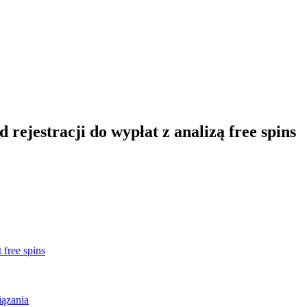
ejestracji do wypłat z analizą free spins
 free spins
ązania