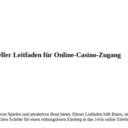
eller Leitfaden für Online-Casino-Zugang
 von Spielen und attraktiven Boni bietet. Dieser Leitfaden hilft Ihnen, 
chen Schritte für einen reibungslosen Einstieg in das 1win online Erle