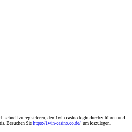
sich schnell zu registrieren, den 1win casino login durchzuführen und
bnis. Besuchen Sie
https://1win-casino.co.de/
, um loszulegen.