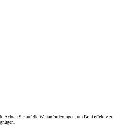
. Achten Sie auf die Wettanforderungen, um Boni effektiv zu
rgnügen.