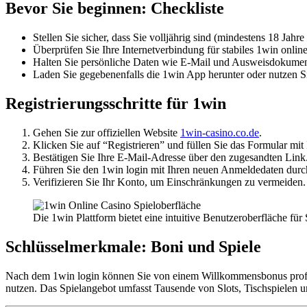
Bevor Sie beginnen: Checkliste
Stellen Sie sicher, dass Sie volljährig sind (mindestens 18 Jahre 
Überprüfen Sie Ihre Internetverbindung für stabiles 1win online
Halten Sie persönliche Daten wie E-Mail und Ausweisdokument
Laden Sie gegebenenfalls die 1win App herunter oder nutzen S
Registrierungsschritte für 1win
Gehen Sie zur offiziellen Website
1win-casino.co.de
.
Klicken Sie auf “Registrieren” und füllen Sie das Formular mit
Bestätigen Sie Ihre E-Mail-Adresse über den zugesandten Link
Führen Sie den 1win login mit Ihren neuen Anmeldedaten durc
Verifizieren Sie Ihr Konto, um Einschränkungen zu vermeiden.
Die 1win Plattform bietet eine intuitive Benutzeroberfläche für
Schlüsselmerkmale: Boni und Spiele
Nach dem 1win login können Sie von einem Willkommensbonus profitie
nutzen. Das Spielangebot umfasst Tausende von Slots, Tischspielen 