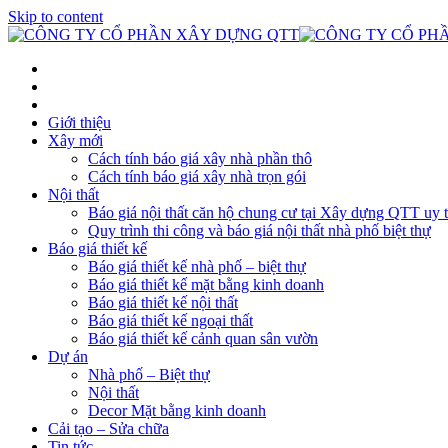
Skip to content
Giới thiệu
Xây mới
Cách tính báo giá xây nhà phần thô
Cách tính báo giá xây nhà trọn gói
Nội thất
Báo giá nội thất căn hộ chung cư tại Xây dựng QTT uy t
Quy trình thi công và báo giá nội thất nhà phố biệt thự
Báo giá thiết kế
Báo giá thiết kế nhà phố – biệt thự
Báo giá thiết kế mặt bằng kinh doanh
Báo giá thiết kế nội thất
Báo giá thiết kế ngoại thất
Báo giá thiết kế cảnh quan sân vườn
Dự án
Nhà phố – Biệt thự
Nội thất
Decor Mặt bằng kinh doanh
Cải tạo – Sửa chữa
Tin tức