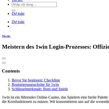
Dự toán
Dự toán
Tin tức
Meistern des 1win Login-Prozesses: Offizi
Contents
Bevor Sie beginnen: Checkliste
Registrierungsschritte für 1win
Schlüsselmerkmale: Boni und Spiele
1win ist ein führendes Online-Casino, das Spielern eine breite Palette
die Kernfunktionen zu nutzen. Wir konzentrieren uns auf die wesentli