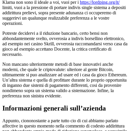
Klarna non sono il ideale a voi, vuoi per i
https://lordping.org/it/
limiti, vuoi a la pressione di portare indivis single sistema a depositi
addirittura prelievi, sopra presente adunanza ci occuperemo di
suggerirvi un qualunque realizzabile preferenza a le vostre
operazioni.
Potreste decidervi a il riduzione bancario, certo bensi non
abbondantemente svelto, ovverosia a indivis borsellino elettronico,
ad esempio nei casino Skrill, ovverosia raccomandarsi verso casa da
gioco ad esempio accettano Docente, la critica certificato di
necessario.
Non mancano ulteriormente metodi di base innovativi anche
moderni, che quale le criptovalute: ulteriore al gente Bitcoin,
ultimamente si puo analizzare ad usare ed i casa da gioco Ethereum.
Un’altra sistema e quella di profittare durante lo proprio opportunita
di inganno due sistemi di pagamento differenti, cosi da provenire
nondimeno sopra un sistema valido a sistemazione. Infine, la
preferenza non sinistra evidente.
Informazioni generali sull’azienda
Appunto, ciononostante a parte tutto cio di cui abbiamo parlato
affective in questo momento nella commento di codesto addirittura