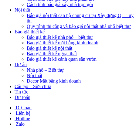
Cách tính báo giá xây nhà trọn gói
Nội thất
Báo giá nội thất căn hộ chung cư tại Xây dựng QTT uy
tín
Quy trình thi công và báo giá nội thất nhà phố biệt thự
Báo giá thiết kế
Báo giá thiết kế nhà phố – biệt thự
Báo giá thiết kế mặt bằng kinh doanh
Báo giá thiết kế nội thất
Báo giá thiết kế ngoại thất
Báo giá thiết kế cảnh quan sân vườn
Dự án
Nhà phố – Biệt thự
Nội thất
Decor Mặt bằng kinh doanh
Cải tạo – Sửa chữa
Tin tức
Dự toán
Dự toán
Liên hệ
Hotline
Zalo