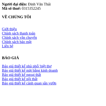
Người đại diện:
Đinh Văn Thái
Mã số thuế:
0315352245
VỀ CHÚNG TÔI
Giới thiệu
Chính sách thanh toán
Chính sách vận chuyển
Chính sách bảo mật
Liên hệ
BÁO GIÁ
Báo giá thiết kế nhà phố/ biệt thự
Báo giá thiết kế mặt bằng kinh doanh
Báo giá thiết kế ngoại thất
Báo giá thiết kế nội thất
Báo giá thiết kế cảnh quan sân vườn