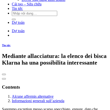
Cải tạo – Sửa chữa
Tin tức
Dự toán
Dự toán
Tin tức
Mediante allacciatura: la elenco dei bisca
Klarna ha una possibilita interessante
Contents
Alcune affermis alternative
Informazioni generali sull’azienda
Saremmo excretion messo scarso specchiato, eppure, dato che