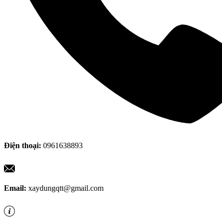
Điện thoại:
0961638893
Email:
xaydungqtt@gmail.com