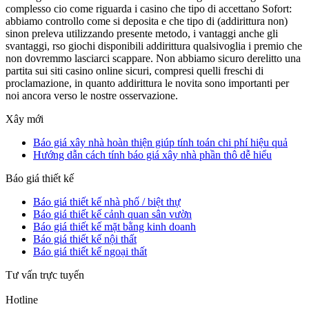
complesso cio come riguarda i casino che tipo di accettano Sofort:
abbiamo controllo come si deposita e che tipo di (addirittura non)
sinon preleva utilizzando presente metodo, i vantaggi anche gli
svantaggi, rso giochi disponibili addirittura qualsivoglia i premio che
non dovremmo lasciarci scappare. Non abbiamo sicuro derelitto una
partita sui siti casino online sicuri, compresi quelli freschi di
proclamazione, in quanto addirittura le novita sono importanti per
noi ancora verso le nostre osservazione.
Xây mới
Báo giá xây nhà hoàn thiện giúp tính toán chi phí hiệu quả
Hướng dẫn cách tính báo giá xây nhà phần thô dễ hiểu
Báo giá thiết kế
Báo giá thiết kế nhà phố / biệt thự
Báo giá thiết kế cảnh quan sân vườn
Báo giá thiết kế mặt bằng kinh doanh
Báo giá thiết kế nội thất
Báo giá thiết kế ngoại thất
Tư vấn trực tuyến
Hotline