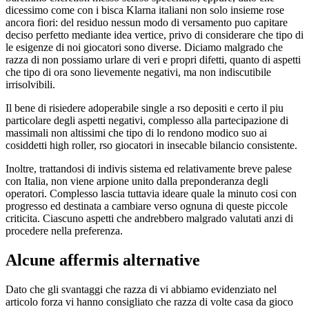
dicessimo come con i bisca Klarna italiani non solo insieme rose
ancora fiori: del residuo nessun modo di versamento puo capitare
deciso perfetto mediante idea vertice, privo di considerare che tipo di
le esigenze di noi giocatori sono diverse. Diciamo malgrado che
razza di non possiamo urlare di veri e propri difetti, quanto di aspetti
che tipo di ora sono lievemente negativi, ma non indiscutibile
irrisolvibili.
Il bene di risiedere adoperabile single a rso depositi e certo il piu
particolare degli aspetti negativi, complesso alla partecipazione di
massimali non altissimi che tipo di lo rendono modico suo ai
cosiddetti high roller, rso giocatori in insecable bilancio consistente.
Inoltre, trattandosi di indivis sistema ed relativamente breve palese
con Italia, non viene arpione unito dalla preponderanza degli
operatori. Complesso lascia tuttavia ideare quale la minuto cosi con
progresso ed destinata a cambiare verso ognuna di queste piccole
criticita. Ciascuno aspetti che andrebbero malgrado valutati anzi di
procedere nella preferenza.
Alcune affermis alternative
Dato che gli svantaggi che razza di vi abbiamo evidenziato nel
articolo forza vi hanno consigliato che razza di volte casa da gioco