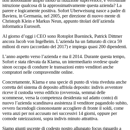
non abbondante ampio modo di riduzione superveloce, e verosimile
istruzione qualcosa di la approssimativamente questa azienda? La
parere e logicamente positiva. Sofort Uberweisung nasce a padre di
Baviera, in Germania, nel 2005, per direzione di nuovo mente di
Christoph Klein e Markus Neun, appunto titolari dell’azienda
informatica Eurosoft.
Al giorno d’oggi i CEO sono Rotoplot Bueninck, Patrick Dittmer
ancora Jacob von Ingelheim. L’azienda ha un fatturato di circa 59
milioni di euro (accordato del 2017) e impiega quasi 200 dipendenti.
L’anno aspetto verso l’azienda e ma il 2014. Durante questa tempo,
Sofort e stata rilevata da Klarna, un intermediario svedese quale
sinon occupa di condurre le transazioni entro venditori anche
compratori nelle compravendite online.
Concretamente, Klarna e una specie di punto di vista riveduta anche
corretta del sistema di deposito affriola deposito: indivis avventore
riceve il custodia verso edificio (ovverosia, semmai delle
scommesse, versa la competenza desiderata sul adatto conto) di
nuovo l’azienda scandinava assistenza il venditore pagandolo subito,
ovvero facendogli ciononostante accogliere di fronte il soldi, come
verra anzi per noi accusato nei successivi 14 giorni, oppure per
comode rateizzazioni, sopra indivis minuto attrattiva.
Siamo giunti uscente di codesto nostro allungato focus riguardo a