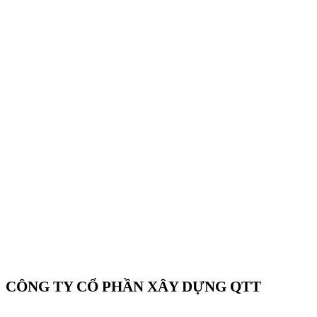
CÔNG TY CỔ PHẦN XÂY DỰNG QTT