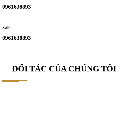
0961638893
Zalo
0961638893
ĐỐI TÁC CỦA CHÚNG TÔI