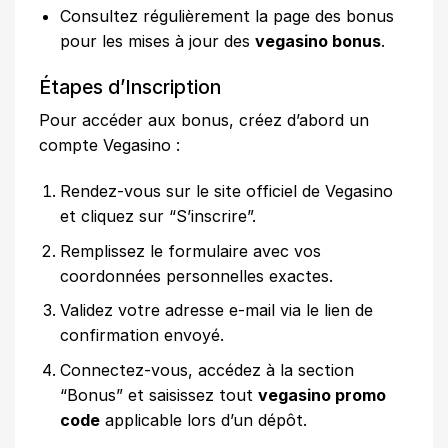
Consultez régulièrement la page des bonus
pour les mises à jour des
vegasino bonus
.
Étapes d’Inscription
Pour accéder aux bonus, créez d’abord un
compte Vegasino :
Rendez-vous sur le site officiel de Vegasino
et cliquez sur “S’inscrire”.
Remplissez le formulaire avec vos
coordonnées personnelles exactes.
Validez votre adresse e-mail via le lien de
confirmation envoyé.
Connectez-vous, accédez à la section
“Bonus” et saisissez tout
vegasino promo
code
applicable lors d’un dépôt.