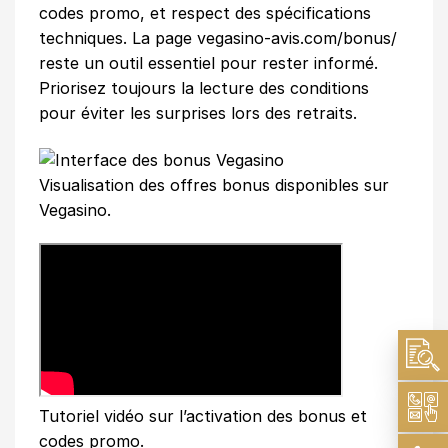
codes promo, et respect des spécifications
techniques. La page
vegasino-avis.com/bonus/
reste un outil essentiel pour rester informé.
Priorisez toujours la lecture des conditions
pour éviter les surprises lors des retraits.
Visualisation des offres bonus disponibles sur
Vegasino.
Tutoriel vidéo sur l’activation des bonus et
codes promo.