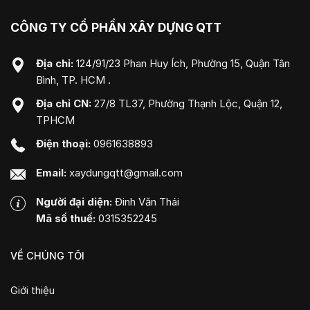
CÔNG TY CỔ PHẦN XÂY DỰNG QTT
Địa chỉ:
124/91/23 Phan Huy Ích, Phường 15, Quận Tân
Bình, TP. HCM .
Địa chỉ CN:
27/8 TL37, Phường Thạnh Lộc, Quận 12,
TPHCM
Điện thoại:
0961638893
Email:
xaydungqtt@gmail.com
Người đại diện:
Đinh Văn Thái
Mã số thuế:
0315352245
VỀ CHÚNG TÔI
Giới thiệu