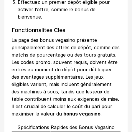
Effectuez un premier dépôt éligible pour
activer l’offre, comme le bonus de
bienvenue.
Fonctionnalités Clés
La page des bonus vegasino présente
principalement des offres de dépôt, comme des
matchs de pourcentage ou des tours gratuits.
Les codes promo, souvent requis, doivent être
entrés au moment du dépôt pour débloquer
des avantages supplémentaires. Les jeux
éligibles varient, mais incluent généralement
des machines à sous, tandis que les jeux de
table contribuent moins aux exigences de mise.
Il est crucial de calculer le coût du pari pour
maximiser la valeur du
bonus vegasino
.
Spécifications Rapides des Bonus Vegasino