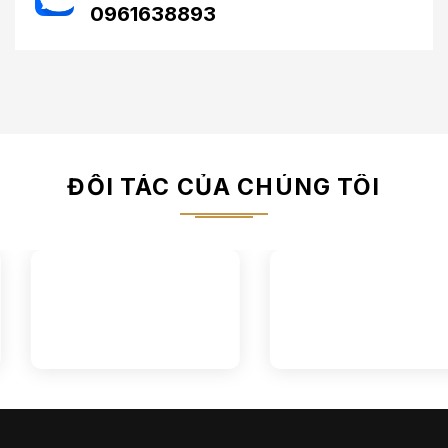
0961638893
ĐỐI TÁC CỦA CHÚNG TÔI