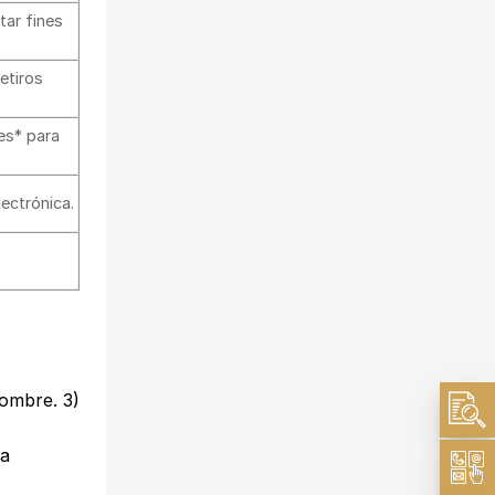
itar fines
etiros
es* para
lectrónica.
ombre. 3)
ra