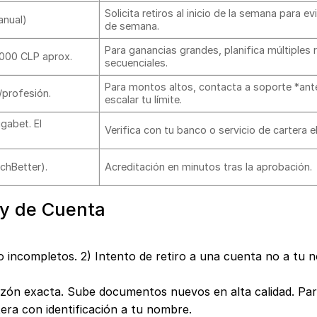
Solicita retiros al inicio de la semana para ev
anual)
de semana.
Para ganancias grandes, planifica múltiples r
,000 CLP aprox.
secuenciales.
Para montos altos, contacta a soporte *ant
/profesión.
escalar tu límite.
gabet. El
Verifica con tu banco o servicio de cartera e
uchBetter).
Acreditación en minutos tras la aprobación.
 y de Cuenta
incompletos. 2) Intento de retiro a una cuenta no a tu n
 razón exacta. Sube documentos nuevos en alta calidad. Pa
ra con identificación a tu nombre.