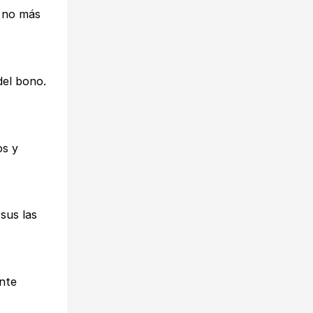
e no más
del bono.
os y
sus las
nte