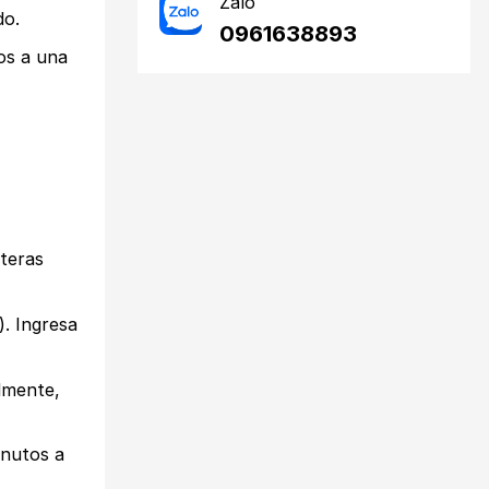
Zalo
do.
0961638893
os a una
eteras
. Ingresa
almente,
inutos a