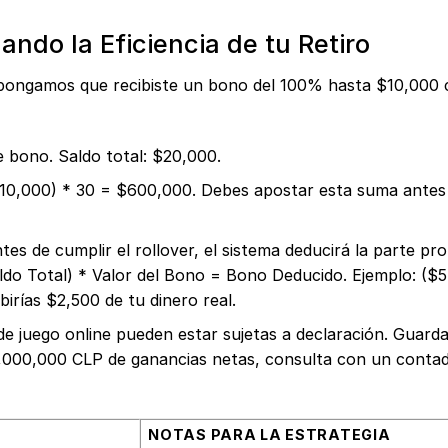
ndo la Eficiencia de tu Retiro
 Supongamos que recibiste un bono del 100% hasta $10,000
 bono. Saldo total: $20,000.
0,000) * 30 = $600,000. Debes apostar esta suma antes
tes de cumplir el rollover, el sistema deducirá la parte pr
ldo Total) * Valor del Bono = Bono Deducido. Ejemplo: ($5
irías $2,500 de tu dinero real.
e juego online pueden estar sujetas a declaración. Guard
$2,000,000 CLP de ganancias netas, consulta con un conta
NOTAS PARA LA ESTRATEGIA