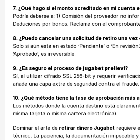
7. ¿Qué hago si el monto acreditado en mi cuenta es
Podría deberse a: 1) Comisión del proveedor no infor
Deduciones por bonos. Reclama con el comprobante 
8. ¿Puedo cancelar una solicitud de retiro una vez
Solo si aún está en estado ‘Pendiente’ o ‘En revisión
‘Aprobado’, es irreversible.
9. ¿Es seguro el proceso de
jugabet prelievi
?
Sí, al utilizar cifrado SSL 256-bit y requerir verific
añade una capa extra de seguridad contra el fraude.
10. ¿Qué método tiene la tasa de aprobación más a
Los métodos donde la cuenta destino está claramente
misma tarjeta o misma cartera electrónica).
Dominar el arte de
retirar dinero Jugabet
requiere e
técnico. La paciencia, la documentación impecable y