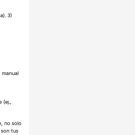
a). 3)
ía manual
(ej.,
, no solo
 son tus