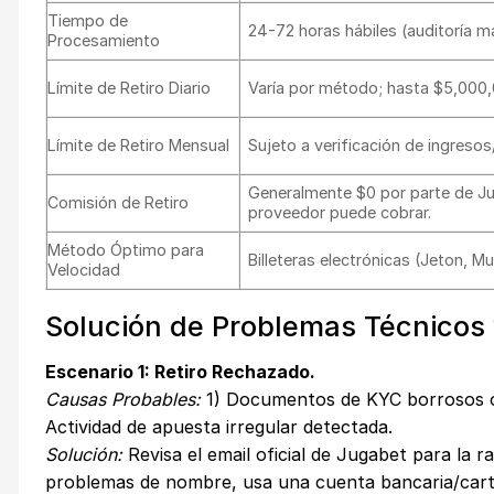
Tiempo de
24-72 horas hábiles (auditoría m
Procesamiento
Límite de Retiro Diario
Varía por método; hasta $5,000
Límite de Retiro Mensual
Sujeto a verificación de ingresos
Generalmente $0 por parte de Ju
Comisión de Retiro
proveedor puede cobrar.
Método Óptimo para
Billeteras electrónicas (Jeton, M
Velocidad
Solución de Problemas Técnicos
Escenario 1: Retiro Rechazado.
Causas Probables:
1) Documentos de KYC borrosos o 
Actividad de apuesta irregular detectada.
Solución:
Revisa el email oficial de Jugabet para la
problemas de nombre, usa una cuenta bancaria/carte