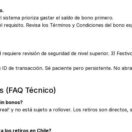
o.
 sistema prioriza gastar el saldo de bono primero.
 requisito. Revisa los Términos y Condiciones del bono es
d requiere revisión de seguridad de nivel superior. 3) Festiv
 ID de transacción. Sé paciente pero persistente. No abr
s (FAQ Técnico)
 sin bonos?
eal’ y no está sujeto a rollover. Los retiros son directos, 
los retiros en Chile?