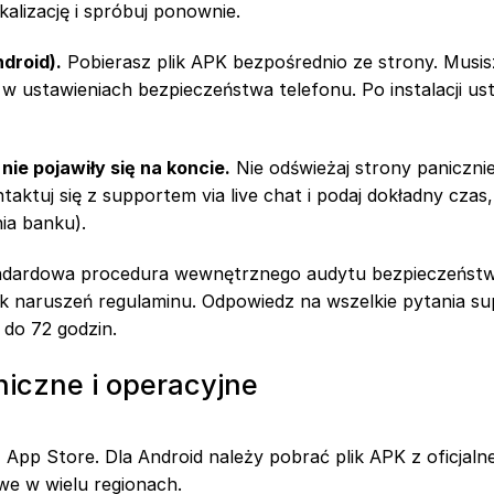
alizację i spróbuj ponownie.
ndroid).
Pobierasz plik APK bezpośrednio ze strony. Musis
” w ustawieniach bezpieczeństwa telefonu. Po instalacji us
nie pojawiły się na koncie.
Nie odświeżaj strony panicznie
ontaktuj się z supportem via live chat i podaj dokładny czas
ia banku).
dardowa procedura wewnętrznego audytu bezpieczeństw
k naruszeń regulaminu. Odpowiedz na wszelkie pytania su
do 72 godzin.
iczne i operacyjne
App Store. Dla Android należy pobrać plik APK z oficjalne
we w wielu regionach.