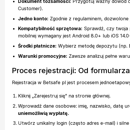
Dokument tożsamości:
Przygotuj ważny dowód os
Customer).
Jedno konto:
Zgodnie z regulaminem, dozwolone j
Kompatybilność sprzętowa:
Sprawdź, czy twoja pr
mobilnej wymagany jest Android 8.0+ lub iOS 14.0
Środki płatnicze:
Wybierz metodę depozytu (np. Bl
Warunki promocyjne:
Zawsze analizuj pełne waru
Proces rejestracji: Od formularza
Rejestracja w Betsafe pl jest procesem jednoetapow
Kliknij „Zarejestruj się” na stronie głównej.
Wprowadź dane osobowe: imię, nazwisko, datę ur
uniemożliwią wypłatę.
Utwórz unikalny login (często adres e-mail) i silne 