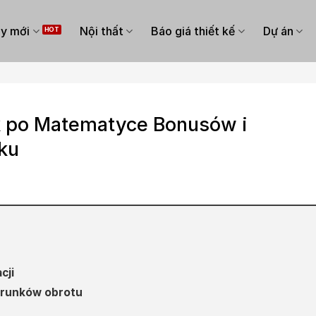
y mới
Nội thất
Báo giá thiết kế
Dự án
k po Matematyce Bonusów i
ku
cji
arunków obrotu