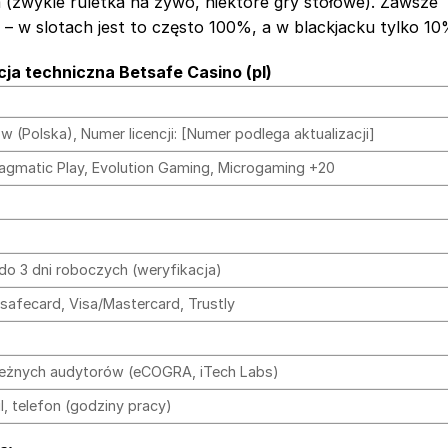
 (zwykle ruletka na żywo, niektóre gry stołowe). Zawsze
 – w slotach jest to często 100%, a w blackjacku tylko 10
cja techniczna Betsafe Casino (pl)
w (Polska), Numer licencji: [Numer podlega aktualizacji]
ragmatic Play, Evolution Gaming, Microgaming +20
do 3 dni roboczych (weryfikacja)
ysafecard, Visa/Mastercard, Trustly
ależnych audytorów (eCOGRA, iTech Labs)
l, telefon (godziny pracy)