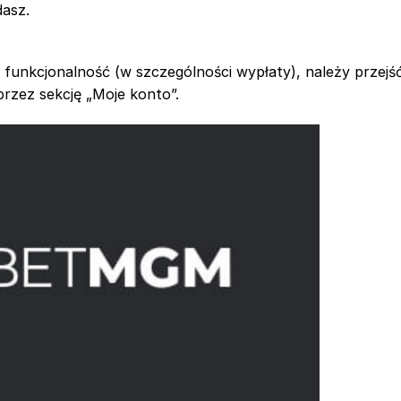
dasz.
unkcjonalność (w szczególności wypłaty), należy przejś
rzez sekcję „Moje konto”.