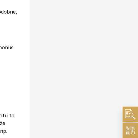
podobne,
 bonus
otu to
 że
np.