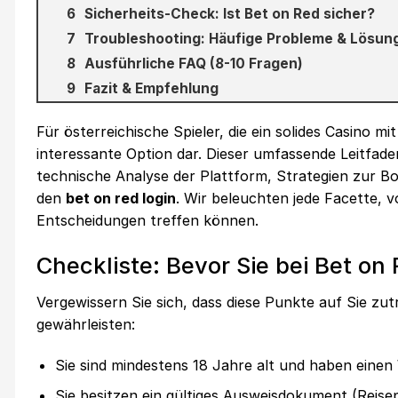
Sicherheits-Check: Ist Bet on Red sicher?
Troubleshooting: Häufige Probleme & Lösun
Ausführliche FAQ (8-10 Fragen)
Fazit & Empfehlung
Für österreichische Spieler, die ein solides Casino m
interessante Option dar. Dieser umfassende Leitfade
technische Analyse der Plattform, Strategien zur B
den
bet on red login
. Wir beleuchten jede Facette, 
Entscheidungen treffen können.
Checkliste: Bevor Sie bei Bet on
Vergewissern Sie sich, dass diese Punkte auf Sie zut
gewährleisten:
Sie sind mindestens 18 Jahre alt und haben einen 
Sie besitzen ein gültiges Ausweisdokument (Reisep