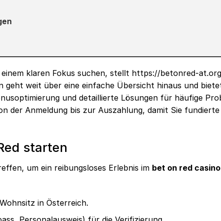
gen
it einem klaren Fokus suchen, stellt
https://betonred-at.org
n geht weit über eine einfache Übersicht hinaus und biete
onusoptimierung und detaillierte Lösungen für häufige Pr
von der Anmeldung bis zur Auszahlung, damit Sie fundierte
 Red starten
reffen, um ein reibungsloses Erlebnis im
bet on red casino
Wohnsitz in Österreich.
ass, Personalausweis) für die Verifizierung.