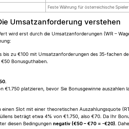
Feste Währung für österreichische Spieler
Die Umsatzanforderung verstehen
Wert wird erst durch die Umsatzanforderungen (WR – Wag
nung:
s bis zu €100 mit Umsatzanforderungen des 35-fachen de
en €50 Bonusguthaben.
750
.
 €1.750 platzieren, bevor Sie Bonusgewinne auszahlen l
einen Slot mit einer theoretischen Auszahlungsquote (R
llens beträgt etwa 4% von €1.750, also €70. Da Ihr Bon
nter diesen Bedingungen
negativ (€50 – €70 = -€20)
. Dahe