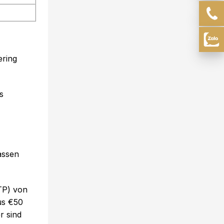
ering
s
assen
TP) von
us €50
r sind