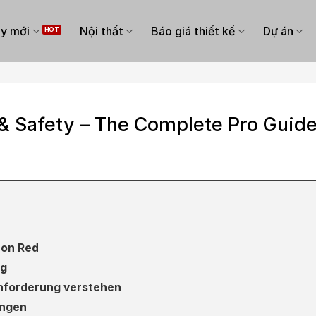
y mới
Nội thất
Báo giá thiết kế
Dự án
& Safety – The Complete Pro Guid
t on Red
ng
nforderung verstehen
ungen