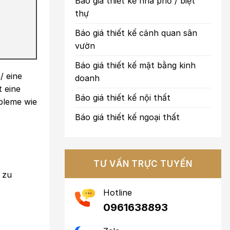
Báo giá thiết kế nhà phố / biệt
thự
Báo giá thiết kế cảnh quan sân
vườn
Báo giá thiết kế mặt bằng kinh
/
eine
doanh
t eine
Báo giá thiết kế nội thất
obleme wie
Báo giá thiết kế ngoại thất
TƯ VẤN TRỰC TUYẾN
zu
Hotline
0961638893