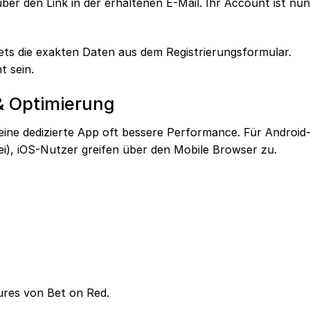
ber den Link in der erhaltenen E-Mail. Ihr Account ist nun
ets die exakten Daten aus dem Registrierungsformular.
t sein.
 & Optimierung
 eine dedizierte App oft bessere Performance. Für Androi
ei), iOS-Nutzer greifen über den Mobile Browser zu.
ures von Bet on Red.