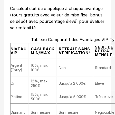
Ce calcul doit être appliqué à chaque avantage
(tours gratuits avec valeur de mise fixe, bonus
de dépôt avec pourcentage élevé) pour évaluer
sa rentabilité.
Tableau Comparatif des Avantages VIP Ty
SEUIL DE
NIVEAU
CASHBACK
RETRAIT SANS
RETRAIT
VIP
MIN/MAX
VÉRIFICATION*
MENSUEL
Argent
10%, max
Non
Standard
(Entry)
100€
12%, max
Or
Jusqu’à 2 000€
Élevé
250€
15%, max
Platine
Jusqu’à 5 000€
Très élevé
500€
Diamant
Sur mesure
Sur mesure
Négociable