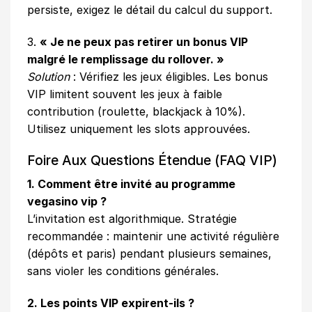
persiste, exigez le détail du calcul du support.
3.
« Je ne peux pas retirer un bonus VIP
malgré le remplissage du rollover. »
Solution
: Vérifiez les jeux éligibles. Les bonus
VIP limitent souvent les jeux à faible
contribution (roulette, blackjack à 10%).
Utilisez uniquement les slots approuvées.
Foire Aux Questions Étendue (FAQ VIP)
1. Comment être invité au programme
vegasino vip ?
L’invitation est algorithmique. Stratégie
recommandée : maintenir une activité régulière
(dépôts et paris) pendant plusieurs semaines,
sans violer les conditions générales.
2. Les points VIP expirent-ils ?