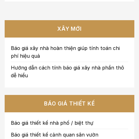
XÂY MỚI
Báo giá xây nhà hoàn thiện giúp tính toán chi
phí hiệu quả
Hướng dẫn cách tính báo giá xây nhà phần thô
dễ hiểu
BÁO GIÁ THIẾT KẾ
Báo giá thiết kế nhà phố / biệt thự
Báo giá thiết kế cảnh quan sân vườn