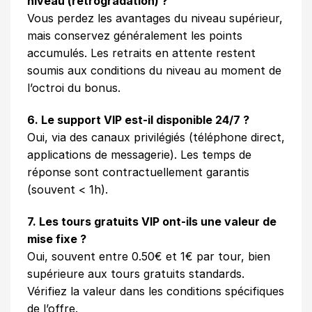
niveau (rétrogradation) ?
Vous perdez les avantages du niveau supérieur,
mais conservez généralement les points
accumulés. Les retraits en attente restent
soumis aux conditions du niveau au moment de
l’octroi du bonus.
6. Le support VIP est-il disponible 24/7 ?
Oui, via des canaux privilégiés (téléphone direct,
applications de messagerie). Les temps de
réponse sont contractuellement garantis
(souvent < 1h).
7. Les tours gratuits VIP ont-ils une valeur de
mise fixe ?
Oui, souvent entre 0.50€ et 1€ par tour, bien
supérieure aux tours gratuits standards.
Vérifiez la valeur dans les conditions spécifiques
de l’offre.