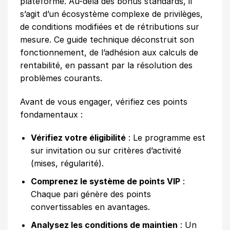
plateforme. Au-delà des bonus standards, il
s’agit d’un écosystème complexe de privilèges,
de conditions modifiées et de rétributions sur
mesure. Ce guide technique déconstruit son
fonctionnement, de l’adhésion aux calculs de
rentabilité, en passant par la résolution des
problèmes courants.
Avant de vous engager, vérifiez ces points
fondamentaux :
Vérifiez votre éligibilité
: Le programme est
sur invitation ou sur critères d’activité
(mises, régularité).
Comprenez le système de points VIP
:
Chaque pari génère des points
convertissables en avantages.
Analysez les conditions de maintien
: Un