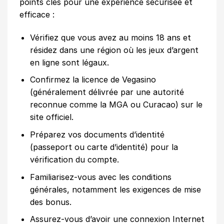
points clés pour une expérience sécurisée et
efficace :
Vérifiez que vous avez au moins 18 ans et
résidez dans une région où les jeux d’argent
en ligne sont légaux.
Confirmez la licence de Vegasino
(généralement délivrée par une autorité
reconnue comme la MGA ou Curacao) sur le
site officiel.
Préparez vos documents d’identité
(passeport ou carte d’identité) pour la
vérification du compte.
Familiarisez-vous avec les conditions
générales, notamment les exigences de mise
des bonus.
Assurez-vous d’avoir une connexion Internet