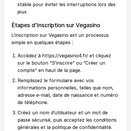
stable pour éviter les interruptions lors des
jeux.
Étapes d’Inscription sur Vegasino
L’inscription sur Vegasino est un processus
simple en quelques étapes :
Accédez à
https://vegasino4.fr/
et cliquez
sur le bouton “S’inscrire” ou “Créer un
compte” en haut de la page.
Remplissez le formulaire avec vos
informations personnelles, telles que nom,
adresse e-mail, date de naissance et numéro
de téléphone.
Créez un nom d’utilisateur et un mot de
passe sécurisé, puis acceptez les conditions
générales et la politique de confidentialité.