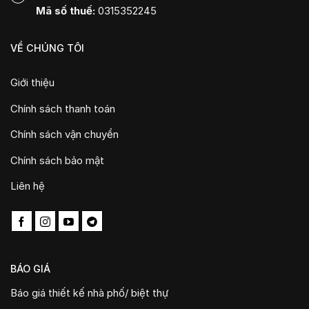
Mã số thuế:
0315352245
VỀ CHÚNG TÔI
Giới thiệu
Chính sách thanh toán
Chính sách vận chuyển
Chính sách bảo mật
Liên hệ
BÁO GIÁ
Báo giá thiết kế nhà phố/ biệt thự