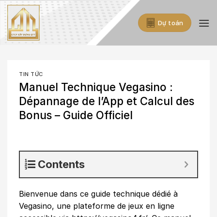
Skip
to
Dự toán
content
TIN TỨC
Manuel Technique Vegasino :
Dépannage de l’App et Calcul des
Bonus – Guide Officiel
Contents
Bienvenue dans ce guide technique dédié à
Vegasino, une plateforme de jeux en ligne