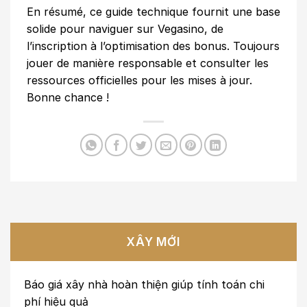
En résumé, ce guide technique fournit une base
solide pour naviguer sur Vegasino, de
l’inscription à l’optimisation des bonus. Toujours
jouer de manière responsable et consulter les
ressources officielles pour les mises à jour.
Bonne chance !
XÂY MỚI
Báo giá xây nhà hoàn thiện giúp tính toán chi
phí hiệu quả