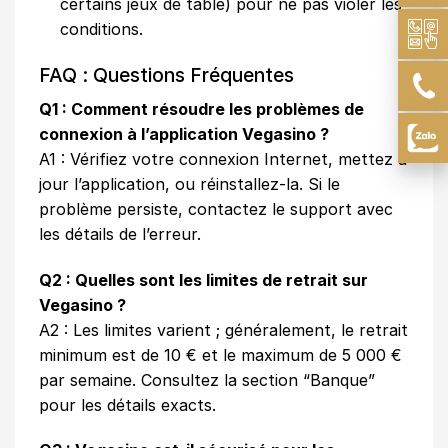
certains jeux de table) pour ne pas violer les
conditions.
FAQ : Questions Fréquentes
Q1 : Comment résoudre les problèmes de
connexion à l’application Vegasino ?
A1 : Vérifiez votre connexion Internet, mettez à
jour l’application, ou réinstallez-la. Si le
problème persiste, contactez le support avec
les détails de l’erreur.
Q2 : Quelles sont les limites de retrait sur
Vegasino ?
A2 : Les limites varient ; généralement, le retrait
minimum est de 10 € et le maximum de 5 000 €
par semaine. Consultez la section “Banque”
pour les détails exacts.