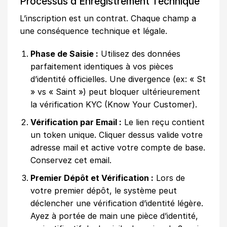
Processus d’Enregistrement Technique
L’inscription est un contrat. Chaque champ a
une conséquence technique et légale.
Phase de Saisie :
Utilisez des données
parfaitement identiques à vos pièces
d’identité officielles. Une divergence (ex: « St
» vs « Saint ») peut bloquer ultérieurement
la vérification KYC (Know Your Customer).
Vérification par Email :
Le lien reçu contient
un token unique. Cliquer dessus valide votre
adresse mail et active votre compte de base.
Conservez cet email.
Premier Dépôt et Vérification :
Lors de
votre premier dépôt, le système peut
déclencher une vérification d’identité légère.
Ayez à portée de main une pièce d’identité,