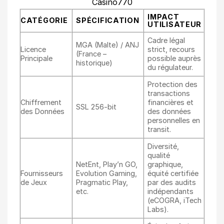
Casino770
IMPACT
CATÉGORIE
SPÉCIFICATION
UTILISATEUR
Cadre légal
MGA (Malte) / ANJ
Licence
strict, recours
(France –
Principale
possible auprès
historique)
du régulateur.
Protection des
transactions
Chiffrement
financières et
SSL 256-bit
des Données
des données
personnelles en
transit.
Diversité,
qualité
NetEnt, Play’n GO,
graphique,
Fournisseurs
Evolution Gaming,
équité certifiée
de Jeux
Pragmatic Play,
par des audits
etc.
indépendants
(eCOGRA, iTech
Labs).