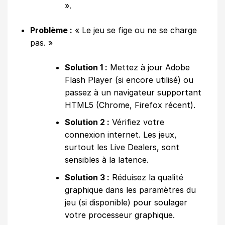
».
Problème :
« Le jeu se fige ou ne se charge
pas. »
Solution 1 :
Mettez à jour Adobe
Flash Player (si encore utilisé) ou
passez à un navigateur supportant
HTML5 (Chrome, Firefox récent).
Solution 2 :
Vérifiez votre
connexion internet. Les jeux,
surtout les Live Dealers, sont
sensibles à la latence.
Solution 3 :
Réduisez la qualité
graphique dans les paramètres du
jeu (si disponible) pour soulager
votre processeur graphique.