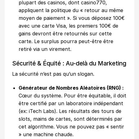
plupart des casinos, dont casino770,
appliquent la politique du « retour au même
moyen de paiement ». Si vous déposez 100€
avec une carte Visa, les premiers 100€ de
gains devront être retournés sur cette
carte. Le surplus pourra peut-être être
retiré via un virement.
Sécurité & Équité : Au-delà du Marketing
La sécurité n’est pas qu’un slogan.
Générateur de Nombres Aléatoires (RNG) :
Cœur du système. Pour être équitable, il doit
être certifié par un laboratoire indépendant
(ex: iTech Labs). Les résultats des tours de
slots, mains de cartes, sont déterminés par
cet algorithme. Vous ne pouvez pas « sentir
» une machine chaude.