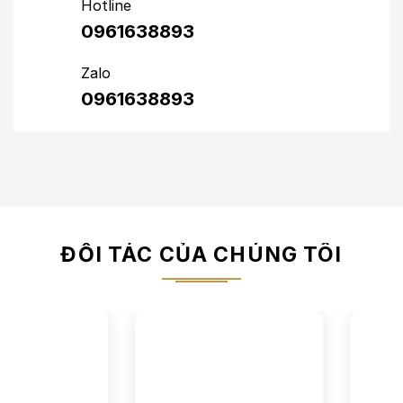
Hotline
0961638893
Zalo
0961638893
ĐỐI TÁC CỦA CHÚNG TÔI