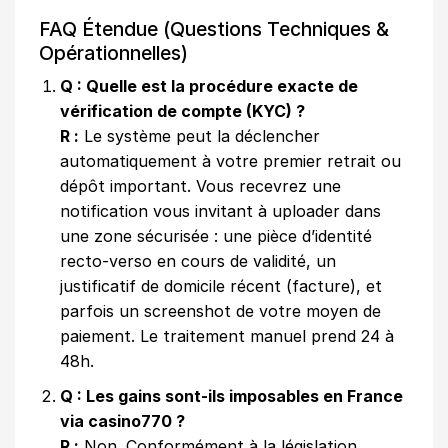
FAQ Étendue (Questions Techniques &
Opérationnelles)
Q : Quelle est la procédure exacte de
vérification de compte (KYC) ?
R :
Le système peut la déclencher
automatiquement à votre premier retrait ou
dépôt important. Vous recevrez une
notification vous invitant à uploader dans
une zone sécurisée : une pièce d’identité
recto-verso en cours de validité, un
justificatif de domicile récent (facture), et
parfois un screenshot de votre moyen de
paiement. Le traitement manuel prend 24 à
48h.
Q : Les gains sont-ils imposables en France
via casino770 ?
R :
Non. Conformément à la législation