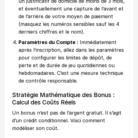
un justificatif de domicile de moins de 3 mois,
et éventuellement une capture de l’avant et
de l’arrière de votre moyen de paiement
(masquez les numéros sensibles sauf les 4
derniers chiffres et le nom).
Paramètres du Compte :
Immédiatement
après l’inscription, allez dans les paramètres
pour configurer les limites de dépôt, de
perte et de durée de jeu quotidiennes ou
hebdomadaires. C’est une mesure technique
de contrôle responsable.
Stratégie Mathématique des Bonus :
Calcul des Coûts Réels
Un bonus n’est pas de l’argent gratuit. Il s’agit
d’un crédit conditionnel. Voici comment
modéliser son coût.