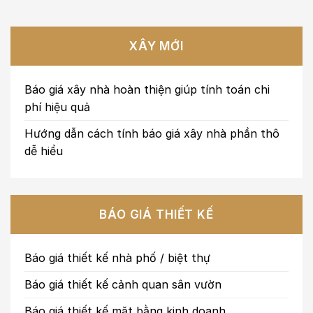
XÂY MỚI
Báo giá xây nhà hoàn thiện giúp tính toán chi
phí hiệu quả
Hướng dẫn cách tính báo giá xây nhà phần thô
dễ hiểu
BÁO GIÁ THIẾT KẾ
Báo giá thiết kế nhà phố / biệt thự
Báo giá thiết kế cảnh quan sân vườn
Báo giá thiết kế mặt bằng kinh doanh