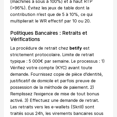
(machines à sous à 100%) et à haut RTP
(>96%). Évitez les jeux de table dont la
contribution n’est que de 5 à 10%, ce qui
multiplierait le WR effectif par 10 ou 20.
Politiques Bancaires : Retraits et
Vérifications
La procédure de retrait chez
betify
est
strictement protocolaire. Limite de retrait
typique : 5 000€ par semaine. Le processus : 1)
Vérifiez votre compte (KYC) avant toute
demande. Fournissez copie de pièce d’identité,
justificatif de domicile et parfois preuve de
possession de la méthode de paiement. 2)
Remplissez l’exigence de mise de tout bonus
activé. 3) Effectuez une demande de retrait.
Les retraits vers les e-wallets (Skrill) sont
traités sous 24h, les virements bancaires sous