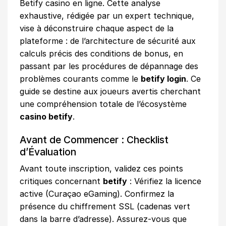
Betify casino en ligne
. Cette analyse
exhaustive, rédigée par un expert technique,
vise à déconstruire chaque aspect de la
plateforme : de l’architecture de sécurité aux
calculs précis des conditions de bonus, en
passant par les procédures de dépannage des
problèmes courants comme le
betify login
. Ce
guide se destine aux joueurs avertis cherchant
une compréhension totale de l’écosystème
casino betify
.
Avant de Commencer : Checklist
d’Évaluation
Avant toute inscription, validez ces points
critiques concernant
betify
: Vérifiez la licence
active (Curaçao eGaming). Confirmez la
présence du chiffrement SSL (cadenas vert
dans la barre d’adresse). Assurez-vous que