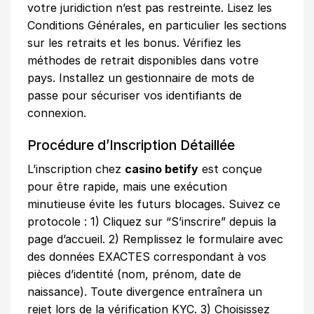
votre juridiction n’est pas restreinte. Lisez les
Conditions Générales, en particulier les sections
sur les retraits et les bonus. Vérifiez les
méthodes de retrait disponibles dans votre
pays. Installez un gestionnaire de mots de
passe pour sécuriser vos identifiants de
connexion.
Procédure d’Inscription Détaillée
L’inscription chez
casino betify
est conçue
pour être rapide, mais une exécution
minutieuse évite les futurs blocages. Suivez ce
protocole : 1) Cliquez sur “S’inscrire” depuis la
page d’accueil. 2) Remplissez le formulaire avec
des données EXACTES correspondant à vos
pièces d’identité (nom, prénom, date de
naissance). Toute divergence entraînera un
rejet lors de la vérification KYC. 3) Choisissez