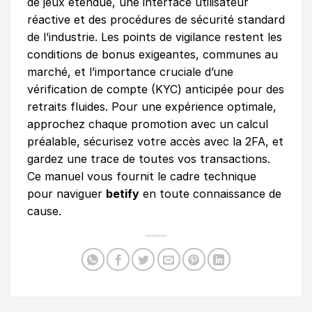
de jeux étendue, une interface utilisateur
réactive et des procédures de sécurité standard
de l’industrie. Les points de vigilance restent les
conditions de bonus exigeantes, communes au
marché, et l’importance cruciale d’une
vérification de compte (KYC) anticipée pour des
retraits fluides. Pour une expérience optimale,
approchez chaque promotion avec un calcul
préalable, sécurisez votre accès avec la 2FA, et
gardez une trace de toutes vos transactions.
Ce manuel vous fournit le cadre technique
pour naviguer
betify
en toute connaissance de
cause.