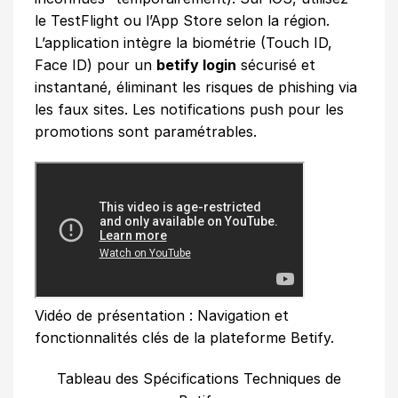
le TestFlight ou l’App Store selon la région.
L’application intègre la biométrie (Touch ID,
Face ID) pour un
betify login
sécurisé et
instantané, éliminant les risques de phishing via
les faux sites. Les notifications push pour les
promotions sont paramétrables.
Vidéo de présentation : Navigation et
fonctionnalités clés de la plateforme Betify.
Tableau des Spécifications Techniques de