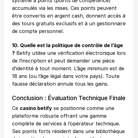
système à points (points de compétence)
accumulés via les mises. Ces points peuvent
être convertis en argent cash, donnent accès à
des tours gratuits exclusifs et à un gestionnaire
de compte personnel.
10. Quelle est la politique de contrôle de l’âge
?
Betify utilise une vérification électronique lors
de l’inscription et peut demander une pièce
d’identité à tout moment. L’âge minimum est de
18 ans (ou l’âge légal dans votre pays). Toute
fausse déclaration annule tous les gains.
Conclusion : Évaluation Technique Finale
Ce
casino betify
se positionne comme une
plateforme robuste offrant une gamme
complète de services à l’opérateur technique.
Ses points forts résident dans une bibliothèque