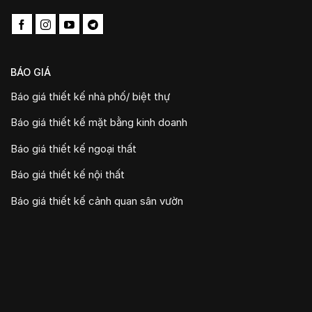
BÁO GIÁ
Báo giá thiết kế nhà phố/ biệt thự
Báo giá thiết kế mặt bằng kinh doanh
Báo giá thiết kế ngoại thất
Báo giá thiết kế nội thất
Báo giá thiết kế cảnh quan sân vườn