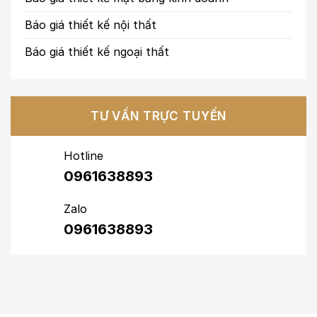
Báo giá thiết kế nội thất
Báo giá thiết kế ngoại thất
TƯ VẤN TRỰC TUYẾN
Hotline
0961638893
Zalo
0961638893