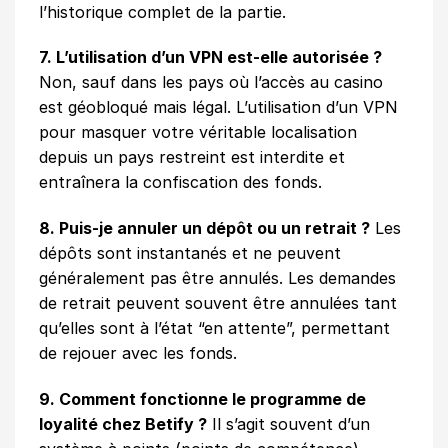
l’historique complet de la partie.
7. L’utilisation d’un VPN est-elle autorisée ?
Non, sauf dans les pays où l’accès au casino
est géobloqué mais légal. L’utilisation d’un VPN
pour masquer votre véritable localisation
depuis un pays restreint est interdite et
entraînera la confiscation des fonds.
8. Puis-je annuler un dépôt ou un retrait ?
Les
dépôts sont instantanés et ne peuvent
généralement pas être annulés. Les demandes
de retrait peuvent souvent être annulées tant
qu’elles sont à l’état “en attente”, permettant
de rejouer avec les fonds.
9. Comment fonctionne le programme de
loyalité chez Betify ?
Il s’agit souvent d’un