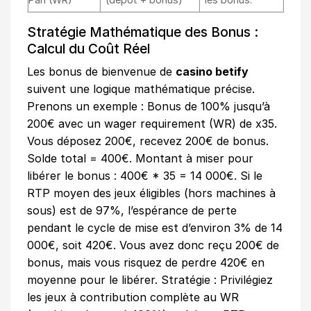
Stratégie Mathématique des Bonus :
Calcul du Coût Réel
Les bonus de bienvenue de
casino betify
suivent une logique mathématique précise.
Prenons un exemple : Bonus de 100% jusqu’à
200€ avec un wager requirement (WR) de x35.
Vous déposez 200€, recevez 200€ de bonus.
Solde total = 400€. Montant à miser pour
libérer le bonus : 400€ * 35 = 14 000€. Si le
RTP moyen des jeux éligibles (hors machines à
sous) est de 97%, l’espérance de perte
pendant le cycle de mise est d’environ 3% de 14
000€, soit 420€. Vous avez donc reçu 200€ de
bonus, mais vous risquez de perdre 420€ en
moyenne pour le libérer. Stratégie : Privilégiez
les jeux à contribution complète au WR