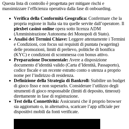
Questa lista di controllo è progettata per mitigare rischi e
massimizzare l’efficienza operativa dalla fase di onboarding.
Verifica della Conformità Geografica:
Confermare che la
propria regione in Italia sia tra quelle servite dall’operatore. Il
plexbet casinò online
opera sotto licenza ADM
(Amministrazione Autonoma dei Monopoli di Stato).
Analisi dei Termini Chiave:
Leggere attentamente i Termini
e Condizioni, con focus sui requisiti di puntata (wagering)
delle promozioni, limiti di prelievo, politiche di bonifica
(KYC) e condizioni di scommessa con bonus attivo.
Preparazione Documentale:
Avere a disposizione
documento d’identità valido (Carta d’Identità, Passaporto),
codice fiscale e un recente estratto conto o utenza a proprio
nome per l’indirizzo di residenza.
Definizione della Strategia di Bankroll:
Stabilire un budget
di gioco fisso e non superarlo. Considerare l’utilizzo degli
strumenti di gioco responsabile (limiti di deposito, timeout)
direttamente in fase di registrazione.
Test della Connettività:
Assicurarsi che il proprio browser
sia aggiornato o, in alternativa, scaricare l’app ufficiale per
dispositivi mobili da fonti verificate.