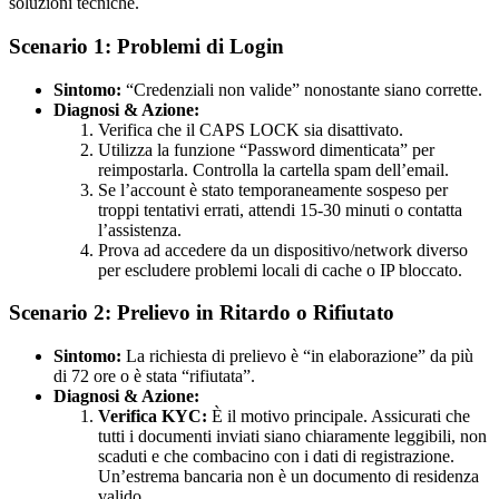
soluzioni tecniche.
Scenario 1: Problemi di Login
Sintomo:
“Credenziali non valide” nonostante siano corrette.
Diagnosi & Azione:
Verifica che il CAPS LOCK sia disattivato.
Utilizza la funzione “Password dimenticata” per
reimpostarla. Controlla la cartella spam dell’email.
Se l’account è stato temporaneamente sospeso per
troppi tentativi errati, attendi 15-30 minuti o contatta
l’assistenza.
Prova ad accedere da un dispositivo/network diverso
per escludere problemi locali di cache o IP bloccato.
Scenario 2: Prelievo in Ritardo o Rifiutato
Sintomo:
La richiesta di prelievo è “in elaborazione” da più
di 72 ore o è stata “rifiutata”.
Diagnosi & Azione:
Verifica KYC:
È il motivo principale. Assicurati che
tutti i documenti inviati siano chiaramente leggibili, non
scaduti e che combacino con i dati di registrazione.
Un’estrema bancaria non è un documento di residenza
valido.