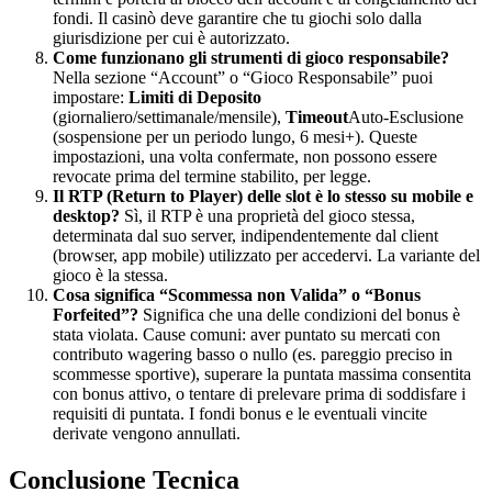
fondi. Il casinò deve garantire che tu giochi solo dalla
giurisdizione per cui è autorizzato.
Come funzionano gli strumenti di gioco responsabile?
Nella sezione “Account” o “Gioco Responsabile” puoi
impostare:
Limiti di Deposito
(giornaliero/settimanale/mensile),
Timeout
Auto-Esclusione
(sospensione per un periodo lungo, 6 mesi+). Queste
impostazioni, una volta confermate, non possono essere
revocate prima del termine stabilito, per legge.
Il RTP (Return to Player) delle slot è lo stesso su mobile e
desktop?
Sì, il RTP è una proprietà del gioco stessa,
determinata dal suo server, indipendentemente dal client
(browser, app mobile) utilizzato per accedervi. La variante del
gioco è la stessa.
Cosa significa “Scommessa non Valida” o “Bonus
Forfeited”?
Significa che una delle condizioni del bonus è
stata violata. Cause comuni: aver puntato su mercati con
contributo wagering basso o nullo (es. pareggio preciso in
scommesse sportive), superare la puntata massima consentita
con bonus attivo, o tentare di prelevare prima di soddisfare i
requisiti di puntata. I fondi bonus e le eventuali vincite
derivate vengono annullati.
Conclusione Tecnica