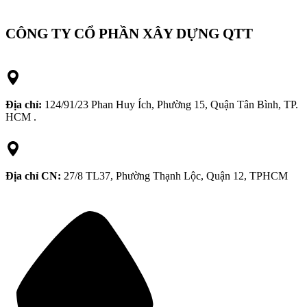
CÔNG TY CỔ PHẦN XÂY DỰNG QTT
Địa chỉ:
124/91/23 Phan Huy Ích, Phường 15, Quận Tân Bình, TP.
HCM .
Địa chỉ CN:
27/8 TL37, Phường Thạnh Lộc, Quận 12, TPHCM