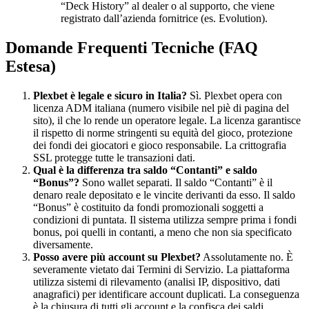
“Deck History” al dealer o al supporto, che viene
registrato dall’azienda fornitrice (es. Evolution).
Domande Frequenti Tecniche (FAQ
Estesa)
Plexbet è legale e sicuro in Italia?
Sì. Plexbet opera con
licenza ADM italiana (numero visibile nel piè di pagina del
sito), il che lo rende un operatore legale. La licenza garantisce
il rispetto di norme stringenti su equità del gioco, protezione
dei fondi dei giocatori e gioco responsabile. La crittografia
SSL protegge tutte le transazioni dati.
Qual è la differenza tra saldo “Contanti” e saldo
“Bonus”?
Sono wallet separati. Il saldo “Contanti” è il
denaro reale depositato e le vincite derivanti da esso. Il saldo
“Bonus” è costituito da fondi promozionali soggetti a
condizioni di puntata. Il sistema utilizza sempre prima i fondi
bonus, poi quelli in contanti, a meno che non sia specificato
diversamente.
Posso avere più account su Plexbet?
Assolutamente no. È
severamente vietato dai Termini di Servizio. La piattaforma
utilizza sistemi di rilevamento (analisi IP, dispositivo, dati
anagrafici) per identificare account duplicati. La conseguenza
è la chiusura di tutti gli account e la confisca dei saldi.