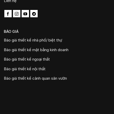
Liên hệ
BÁO GIÁ
Báo giá thiết kế nhà phố/ biệt thự
Báo giá thiết kế mặt bằng kinh doanh
Báo giá thiết kế ngoại thất
Báo giá thiết kế nội thất
Báo giá thiết kế cảnh quan sân vườn