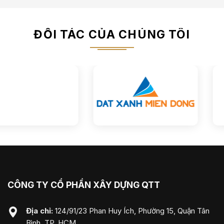
ĐỐI TÁC CỦA CHÚNG TÔI
CÔNG TY CỔ PHẦN XÂY DỰNG QTT
Địa chỉ:
124/91/23 Phan Huy Ích, Phường 15, Quận Tân
Bình, TP. HCM .