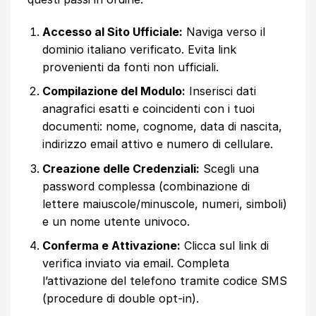
Accesso al Sito Ufficiale:
Naviga verso il
dominio italiano verificato. Evita link
provenienti da fonti non ufficiali.
Compilazione del Modulo:
Inserisci dati
anagrafici esatti e coincidenti con i tuoi
documenti: nome, cognome, data di nascita,
indirizzo email attivo e numero di cellulare.
Creazione delle Credenziali:
Scegli una
password complessa (combinazione di
lettere maiuscole/minuscole, numeri, simboli)
e un nome utente univoco.
Conferma e Attivazione:
Clicca sul link di
verifica inviato via email. Completa
l’attivazione del telefono tramite codice SMS
(procedure di double opt-in).