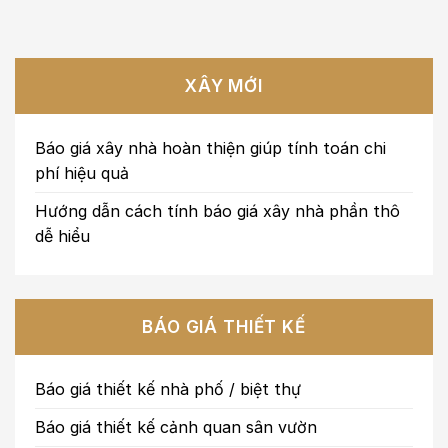
XÂY MỚI
Báo giá xây nhà hoàn thiện giúp tính toán chi
phí hiệu quả
Hướng dẫn cách tính báo giá xây nhà phần thô
dễ hiểu
BÁO GIÁ THIẾT KẾ
Báo giá thiết kế nhà phố / biệt thự
Báo giá thiết kế cảnh quan sân vườn