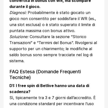
convertita in bonus con WR, ma scompare
durante il gioco.
Diagnosi:
Probabilmente è stato giocato un
gioco non consentito per soddisfare il WR (es.,
una slot esclusa) o è stato superato il limite di
puntata massima con bonus attivo.
Soluzione:
Consultare la sezione “Storico
Transazioni” e “Termini del Bonus”. Rivolgersi al
supporto per un chiarimento; le modifiche al
saldo bonus sono sempre tracciate nel log di
sistema.
FAQ Estesa (Domande Frequenti
Tecniche)
D1: I free spin di Betlive hanno una data di
scadenza?
Sì, tipicamente tra 3 e 7 giorni dall’accredito. È
una condizione standard per incentivare l’uso