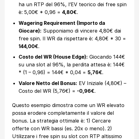
ha un RTP del 96%, l’EV teorico dei free spin
è: 5,00€ * 0,96 =
4,80€
.
Wagering Requirement (Importo da
Giocare):
Supponiamo di vincere 4,80€ dai
free spin. Il WR da rispettare è: 4,80€ * 30 =
144,00€
.
Costo del WR (House Edge):
Giocando 144€
su una slot al 96%, la perdita attesa è: 144€
* (1 – 0,96) = 144€ * 0,04 =
5,76€
.
Valore Netto del Bonus:
EV Iniziale (4,80€) –
Costo del WR (5,76€) =
-0,96€
.
Questo esempio dimostra come un WR elevato
possa erodere completamente il valore del
bonus. La strategia ottimale è: 1) Cercare
offerte con WR bassi (es. 20x o meno). 2)
Utilizzare i free spin su slot con RTP altissimo