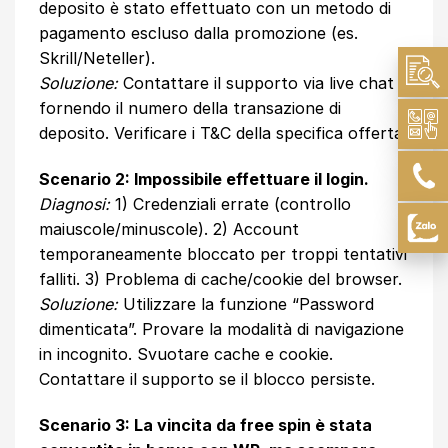
deposito è stato effettuato con un metodo di
pagamento escluso dalla promozione (es.
Skrill/Neteller).
Soluzione:
Contattare il supporto via live chat
fornendo il numero della transazione di
deposito. Verificare i T&C della specifica offerta.
Scenario 2: Impossibile effettuare il login.
Diagnosi:
1) Credenziali errate (controllo
maiuscole/minuscole). 2) Account
temporaneamente bloccato per troppi tentativi
falliti. 3) Problema di cache/cookie del browser.
Soluzione:
Utilizzare la funzione “Password
dimenticata”. Provare la modalità di navigazione
in incognito. Svuotare cache e cookie.
Contattare il supporto se il blocco persiste.
Scenario 3: La vincita da free spin è stata