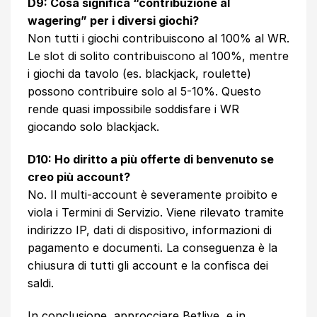
D9: Cosa significa “contribuzione al
wagering” per i diversi giochi?
Non tutti i giochi contribuiscono al 100% al WR.
Le slot di solito contribuiscono al 100%, mentre
i giochi da tavolo (es. blackjack, roulette)
possono contribuire solo al 5-10%. Questo
rende quasi impossibile soddisfare i WR
giocando solo blackjack.
D10: Ho diritto a più offerte di benvenuto se
creo più account?
No. Il multi-account è severamente proibito e
viola i Termini di Servizio. Viene rilevato tramite
indirizzo IP, dati di dispositivo, informazioni di
pagamento e documenti. La conseguenza è la
chiusura di tutti gli account e la confisca dei
saldi.
In conclusione, approcciare Betlive, e in