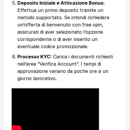
Deposito Iniziale e Attivazione Bonus:
Effettua un primo deposito tramite un
metodo supportato. Se intendi richiedere
un’offerta di benvenuto con free spin,
assicurati di aver selezionato l’opzione
corrispondente o di aver inserito un
eventuale codice promozionale.
Processo KYC:
Carica i documenti richiesti
nell’area “Verifica Account”. I tempi di
approvazione variano da poche ore a un
giorno lavorativo.