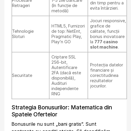
Procesare
1-5 zile bancare
din timp pentru a
Retrageri
(în funcție de
evita întârzieri.
metodă)
Jocuri responsive,
HTML5, Furnizori
grafice de
Tehnologie
de top: NetEnt,
calitate, funcții
Sloturi
Pragmatic Play,
bonus inovatoare
Play’n GO
la
777 casino
slot machine
.
Criptare SSL
256-bit,
Protecția datelor
Autentificare
financiare și
2FA (dacă este
Securitate
corectitudinea
disponibilă),
rezultatelor
Audituri
jocurilor.
independente
RNG
Strategia Bonusurilor: Matematica din
Spatele Ofertelor
Bonusurile nu sunt „bani gratis”. Sunt