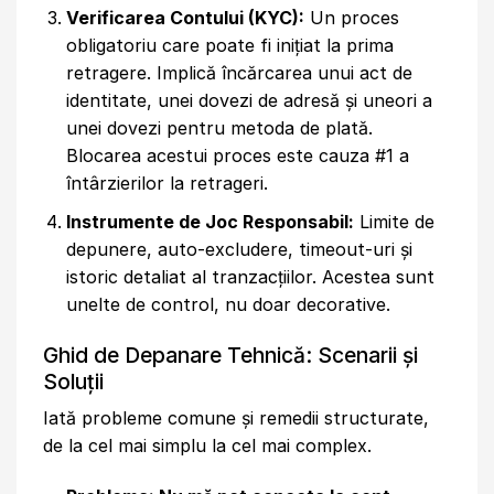
Verificarea Contului (KYC):
Un proces
obligatoriu care poate fi inițiat la prima
retragere. Implică încărcarea unui act de
identitate, unei dovezi de adresă și uneori a
unei dovezi pentru metoda de plată.
Blocarea acestui proces este cauza #1 a
întârzierilor la retrageri.
Instrumente de Joc Responsabil:
Limite de
depunere, auto-excludere, timeout-uri și
istoric detaliat al tranzacțiilor. Acestea sunt
unelte de control, nu doar decorative.
Ghid de Depanare Tehnică: Scenarii și
Soluții
Iată probleme comune și remedii structurate,
de la cel mai simplu la cel mai complex.