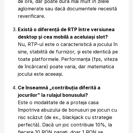
de ore, dar poate dura mai mult în zilele
aglomerate sau dacă documentele necesită
reverificare.
Există o diferență de RTP între versiunea
desktop și cea mobilă a aceluiași slot?
Nu, RTP-ul este o caracteristică a jocului în
sine, stabilită de furnizor, și este identică pe
toate platformele. Performanța (fps, viteza
de încărcare) poate varia, dar matematica
jocului este aceeași.
Ce înseamnă „contribuția diferită a
jocurilor” la rulajul bonusului?
Este o modalitate de a proteja casa
împotriva abuzului de bonusuri pe jocuri cu
risc scăzut (de ex., blackjack cu strategie
perfectă). Dacă un joc contribuie 10%, la
fiecare 10 RON pariați, doar 1 RON se