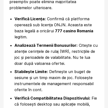
preemptiv poate elimina majoritatea
problemelor ulterioare.
Verifică Licența:
Confirmă că platforma
operează sub licența ONJN. Aceasta este
baza legală a oricărui
777 casino Romania
legitim.
Analizează Termenii Bonusurilor:
Citește cu
atenție cerințele de rulaj (WR), restricțiile de
joc și perioadele de valabilitate. Nu te lua
doar după valoarea ofertei.
Stabilește Limite:
Definește un buget de
sesiune și un timp maxim de joc. Folosește
instrumentele de management responsabil
oferite în cont.
Verifică Compatibilitatea Dispozitivului:
Fie
că folosești desktop sau aplicație mobilă,