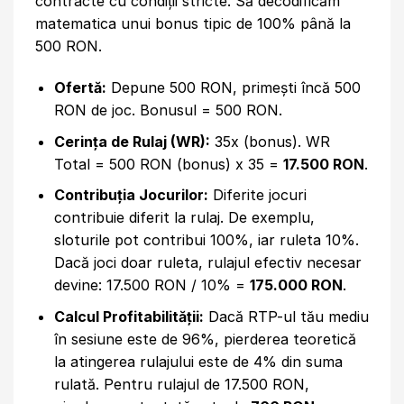
contracte cu condiții stricte. Să decodificăm
matematica unui bonus tipic de 100% până la
500 RON.
Ofertă:
Depune 500 RON, primești încă 500
RON de joc. Bonusul = 500 RON.
Cerința de Rulaj (WR):
35x (bonus). WR
Total = 500 RON (bonus) x 35 =
17.500 RON
.
Contribuția Jocurilor:
Diferite jocuri
contribuie diferit la rulaj. De exemplu,
sloturile pot contribui 100%, iar ruleta 10%.
Dacă joci doar ruleta, rulajul efectiv necesar
devine: 17.500 RON / 10% =
175.000 RON
.
Calcul Profitabilității:
Dacă RTP-ul tău mediu
în sesiune este de 96%, pierderea teoretică
la atingerea rulajului este de 4% din suma
rulată. Pentru rulajul de 17.500 RON,