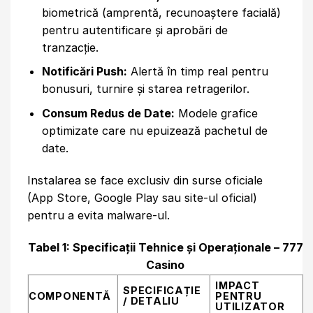
biometrică (amprentă, recunoaștere facială)
pentru autentificare și aprobări de
tranzacție.
Notificări Push:
Alertă în timp real pentru
bonusuri, turnire și starea retragerilor.
Consum Redus de Date:
Modele grafice
optimizate care nu epuizează pachetul de
date.
Instalarea se face exclusiv din surse oficiale
(App Store, Google Play sau site-ul oficial)
pentru a evita malware-ul.
Tabel 1: Specificații Tehnice și Operaționale – 777
Casino
IMPACT
SPECIFICAȚIE
COMPONENTĂ
PENTRU
/ DETALIU
UTILIZATOR