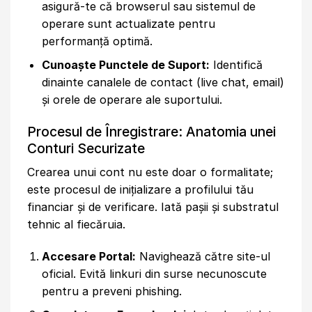
asigură-te că browserul sau sistemul de
operare sunt actualizate pentru
performanță optimă.
Cunoaște Punctele de Suport:
Identifică
dinainte canalele de contact (live chat, email)
și orele de operare ale suportului.
Procesul de Înregistrare: Anatomia unei
Conturi Securizate
Crearea unui cont nu este doar o formalitate;
este procesul de inițializare a profilului tău
financiar și de verificare. Iată pașii și substratul
tehnic al fiecăruia.
Accesare Portal:
Navighează către site-ul
oficial. Evită linkuri din surse necunoscute
pentru a preveni phishing.