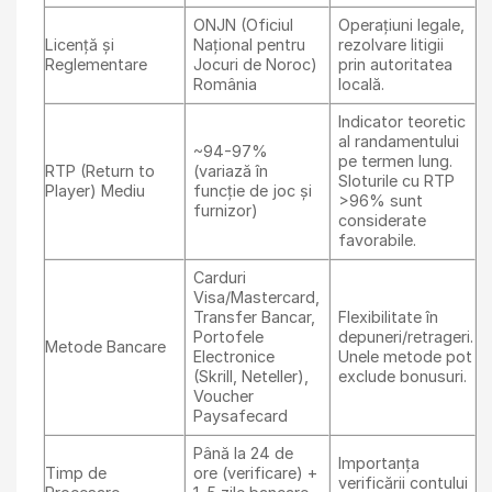
ONJN (Oficiul
Operațiuni legale,
Licență și
Național pentru
rezolvare litigii
Reglementare
Jocuri de Noroc)
prin autoritatea
România
locală.
Indicator teoretic
al randamentului
~94-97%
pe termen lung.
RTP (Return to
(variază în
Sloturile cu RTP
Player) Mediu
funcție de joc și
>96% sunt
furnizor)
considerate
favorabile.
Carduri
Visa/Mastercard,
Transfer Bancar,
Flexibilitate în
Portofele
depuneri/retrageri.
Metode Bancare
Electronice
Unele metode pot
(Skrill, Neteller),
exclude bonusuri.
Voucher
Paysafecard
Până la 24 de
Importanța
Timp de
ore (verificare) +
verificării contului