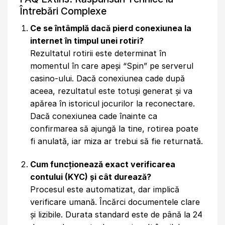
Întrebări Complexe
Ce se întâmplă dacă pierd conexiunea la
internet în timpul unei rotiri?
Rezultatul rotirii este determinat în
momentul în care apeși “Spin” pe serverul
casino-ului. Dacă conexiunea cade după
aceea, rezultatul este totuși generat și va
apărea în istoricul jocurilor la reconectare.
Dacă conexiunea cade înainte ca
confirmarea să ajungă la tine, rotirea poate
fi anulată, iar miza ar trebui să fie returnată.
Cum funcționează exact verificarea
contului (KYC) și cât durează?
Procesul este automatizat, dar implică
verificare umană. Încărci documentele clare
și lizibile. Durata standard este de până la 24