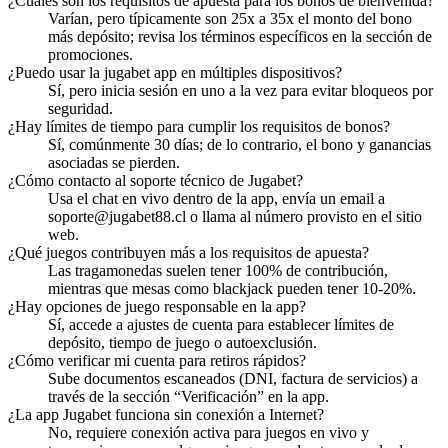
¿Cuáles son los requisitos de apuesta para los bonos de bienvenida?
Varían, pero típicamente son 25x a 35x el monto del bono
más depósito; revisa los términos específicos en la sección de
promociones.
¿Puedo usar la jugabet app en múltiples dispositivos?
Sí, pero inicia sesión en uno a la vez para evitar bloqueos por
seguridad.
¿Hay límites de tiempo para cumplir los requisitos de bonos?
Sí, comúnmente 30 días; de lo contrario, el bono y ganancias
asociadas se pierden.
¿Cómo contacto al soporte técnico de Jugabet?
Usa el chat en vivo dentro de la app, envía un email a
soporte@jugabet88.cl o llama al número provisto en el sitio
web.
¿Qué juegos contribuyen más a los requisitos de apuesta?
Las tragamonedas suelen tener 100% de contribución,
mientras que mesas como blackjack pueden tener 10-20%.
¿Hay opciones de juego responsable en la app?
Sí, accede a ajustes de cuenta para establecer límites de
depósito, tiempo de juego o autoexclusión.
¿Cómo verificar mi cuenta para retiros rápidos?
Sube documentos escaneados (DNI, factura de servicios) a
través de la sección “Verificación” en la app.
¿La app Jugabet funciona sin conexión a Internet?
No, requiere conexión activa para juegos en vivo y