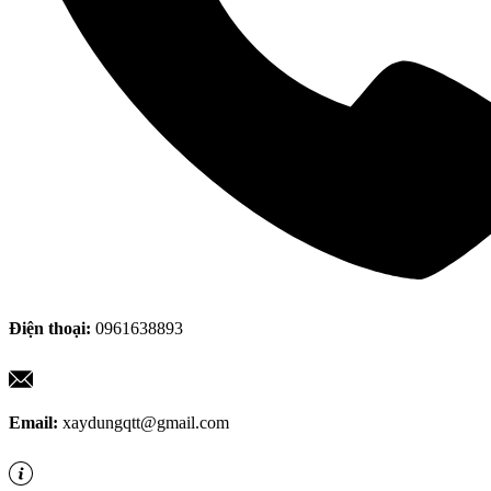
Điện thoại:
0961638893
Email:
xaydungqtt@gmail.com