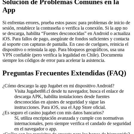
Solución de Problemas Comunes en la
App
Si enfrentas errores, prueba estos pasos: para problemas de inicio de
sesión, restablece la contraseña o verifica la conexión. Si la app no
se descarga, habilita “Fuentes desconocidas” en Android o actualiza
iOS. Para fallos de pago, asegúrate de fondos suficientes y contacta
al soporte con capturas de pantalla. En caso de cuelgues, reinicia el
dispositivo o reinstala la app. Para bloqueos geográficos, usa una
VPN confiable (pero verifica la legalidad en Chile). Documenta
siempre los códigos de error para acelerar la asistencia.
Preguntas Frecuentes Extendidas (FAQ)
¿Cómo descargo la app Jugabet en mi dispositivo Android?
Visita Jugabet88.cl desde tu navegador, busca el enlace de
descarga APK, habilita instalaciones desde fuentes
desconocidas en ajustes de seguridad y sigue las
instrucciones. Para iOS, usa el App Store oficial.
¿Es seguro el casino jugabet con mis datos bancarios?
Sí, utiliza encriptación avanzada y cumple con normativas
internacionales, pero siempre verifica el candado de seguridad
en el navegador o app.