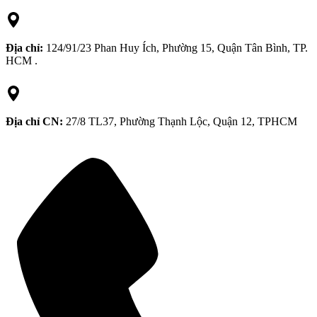
Địa chỉ:
124/91/23 Phan Huy Ích, Phường 15, Quận Tân Bình, TP.
HCM .
Địa chỉ CN:
27/8 TL37, Phường Thạnh Lộc, Quận 12, TPHCM