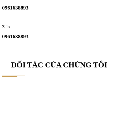
0961638893
Zalo
0961638893
ĐỐI TÁC CỦA CHÚNG TÔI