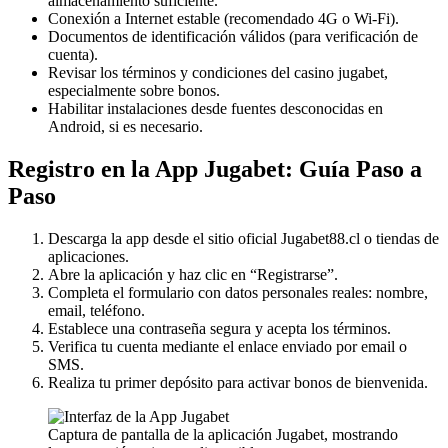
almacenamiento suficiente.
Conexión a Internet estable (recomendado 4G o Wi-Fi).
Documentos de identificación válidos (para verificación de
cuenta).
Revisar los términos y condiciones del casino jugabet,
especialmente sobre bonos.
Habilitar instalaciones desde fuentes desconocidas en
Android, si es necesario.
Registro en la App Jugabet: Guía Paso a
Paso
Descarga la app desde el sitio oficial Jugabet88.cl o tiendas de
aplicaciones.
Abre la aplicación y haz clic en “Registrarse”.
Completa el formulario con datos personales reales: nombre,
email, teléfono.
Establece una contraseña segura y acepta los términos.
Verifica tu cuenta mediante el enlace enviado por email o
SMS.
Realiza tu primer depósito para activar bonos de bienvenida.
Captura de pantalla de la aplicación Jugabet, mostrando