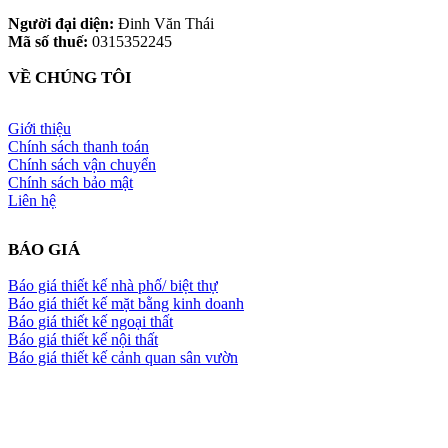
Người đại diện:
Đinh Văn Thái
Mã số thuế:
0315352245
VỀ CHÚNG TÔI
Giới thiệu
Chính sách thanh toán
Chính sách vận chuyển
Chính sách bảo mật
Liên hệ
BÁO GIÁ
Báo giá thiết kế nhà phố/ biệt thự
Báo giá thiết kế mặt bằng kinh doanh
Báo giá thiết kế ngoại thất
Báo giá thiết kế nội thất
Báo giá thiết kế cảnh quan sân vườn