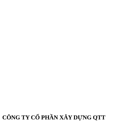
CÔNG TY CỔ PHẦN XÂY DỰNG QTT