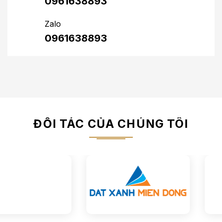
0961638893
Zalo
0961638893
ĐỐI TÁC CỦA CHÚNG TÔI