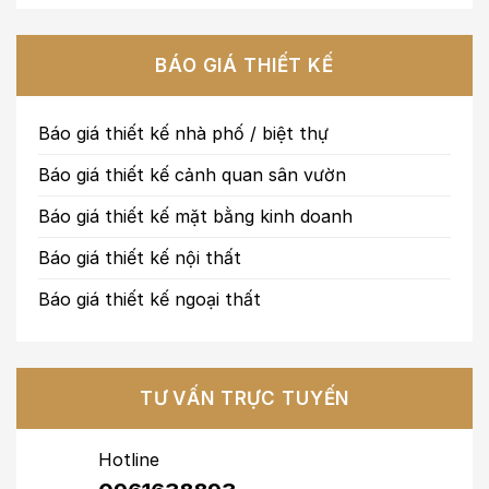
BÁO GIÁ THIẾT KẾ
Báo giá thiết kế nhà phố / biệt thự
Báo giá thiết kế cảnh quan sân vườn
Báo giá thiết kế mặt bằng kinh doanh
Báo giá thiết kế nội thất
Báo giá thiết kế ngoại thất
TƯ VẤN TRỰC TUYẾN
Hotline