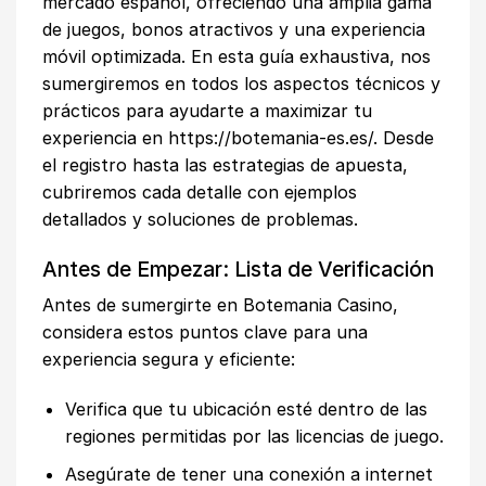
mercado español, ofreciendo una amplia gama
de juegos, bonos atractivos y una experiencia
móvil optimizada. En esta guía exhaustiva, nos
sumergiremos en todos los aspectos técnicos y
prácticos para ayudarte a maximizar tu
experiencia en
https://botemania-es.es/
. Desde
el registro hasta las estrategias de apuesta,
cubriremos cada detalle con ejemplos
detallados y soluciones de problemas.
Antes de Empezar: Lista de Verificación
Antes de sumergirte en Botemania Casino,
considera estos puntos clave para una
experiencia segura y eficiente:
Verifica que tu ubicación esté dentro de las
regiones permitidas por las licencias de juego.
Asegúrate de tener una conexión a internet