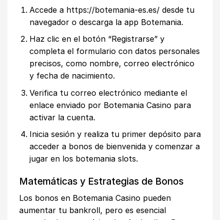
Accede a
https://botemania-es.es/
desde tu
navegador o descarga la app Botemania.
Haz clic en el botón “Registrarse” y
completa el formulario con datos personales
precisos, como nombre, correo electrónico
y fecha de nacimiento.
Verifica tu correo electrónico mediante el
enlace enviado por Botemania Casino para
activar la cuenta.
Inicia sesión y realiza tu primer depósito para
acceder a bonos de bienvenida y comenzar a
jugar en los botemania slots.
Matemáticas y Estrategias de Bonos
Los bonos en Botemania Casino pueden
aumentar tu bankroll, pero es esencial