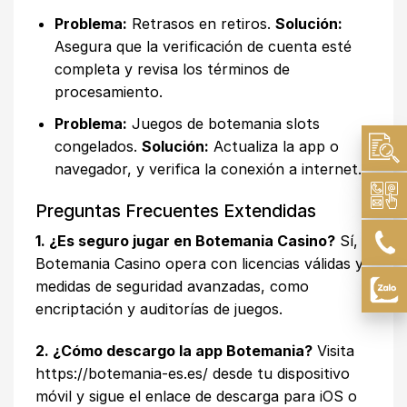
Problema:
Retrasos en retiros.
Solución:
Asegura que la verificación de cuenta esté
completa y revisa los términos de
procesamiento.
Problema:
Juegos de botemania slots
congelados.
Solución:
Actualiza la app o
navegador, y verifica la conexión a internet.
Preguntas Frecuentes Extendidas
1. ¿Es seguro jugar en Botemania Casino?
Sí,
Botemania Casino opera con licencias válidas y
medidas de seguridad avanzadas, como
encriptación y auditorías de juegos.
2. ¿Cómo descargo la app Botemania?
Visita
https://botemania-es.es/
desde tu dispositivo
móvil y sigue el enlace de descarga para iOS o