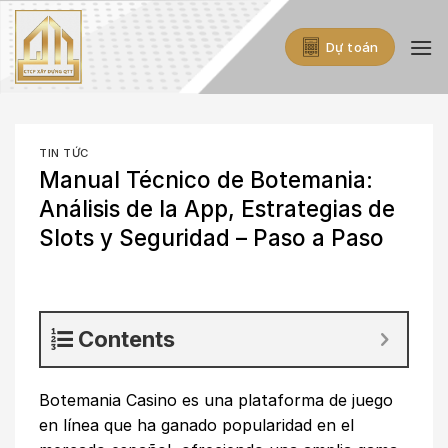
Skip
to
Dự toán
content
TIN TỨC
Manual Técnico de Botemania:
Análisis de la App, Estrategias de
Slots y Seguridad – Paso a Paso
Contents
Botemania Casino es una plataforma de juego
en línea que ha ganado popularidad en el