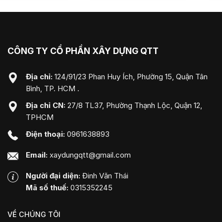
CÔNG TY CỔ PHẦN XÂY DỰNG QTT
Địa chỉ:
124/91/23 Phan Huy Ích, Phường 15, Quận Tân
Bình, TP. HCM .
Địa chỉ CN:
27/8 TL37, Phường Thạnh Lộc, Quận 12,
TPHCM
Điện thoại:
0961638893
Email:
xaydungqtt@gmail.com
Người đại diện:
Đinh Văn Thái
Mã số thuế:
0315352245
VỀ CHÚNG TÔI