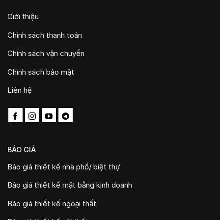
Giới thiệu
Chính sách thanh toán
Chính sách vận chuyển
Chính sách bảo mật
Liên hệ
BÁO GIÁ
Báo giá thiết kế nhà phố/ biệt thự
Báo giá thiết kế mặt bằng kinh doanh
Báo giá thiết kế ngoại thất