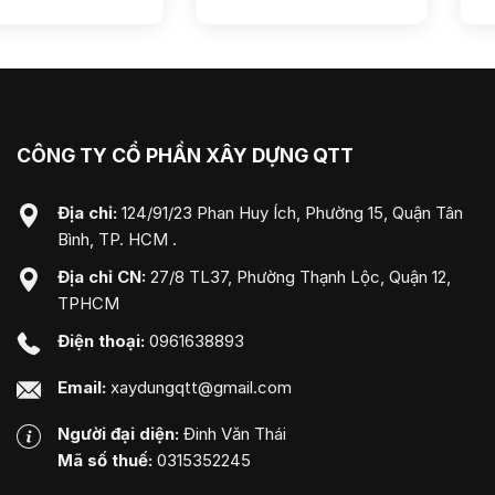
CÔNG TY CỔ PHẦN XÂY DỰNG QTT
Địa chỉ:
124/91/23 Phan Huy Ích, Phường 15, Quận Tân
Bình, TP. HCM .
Địa chỉ CN:
27/8 TL37, Phường Thạnh Lộc, Quận 12,
TPHCM
Điện thoại:
0961638893
Email:
xaydungqtt@gmail.com
Người đại diện:
Đinh Văn Thái
Mã số thuế:
0315352245