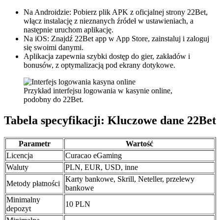
Na Androidzie: Pobierz plik APK z oficjalnej strony 22Bet,
włącz instalację z nieznanych źródeł w ustawieniach, a
następnie uruchom aplikację.
Na iOS: Znajdź 22Bet app w App Store, zainstaluj i zaloguj
się swoimi danymi.
Aplikacja zapewnia szybki dostęp do gier, zakładów i
bonusów, z optymalizacją pod ekrany dotykowe.
Przykład interfejsu logowania w kasynie online,
podobny do 22Bet.
Tabela specyfikacji: Kluczowe dane 22Bet
Parametr
Wartość
Licencja
Curacao eGaming
Waluty
PLN, EUR, USD, inne
Karty bankowe, Skrill, Neteller, przelewy
Metody płatności
bankowe
Minimalny
10 PLN
depozyt