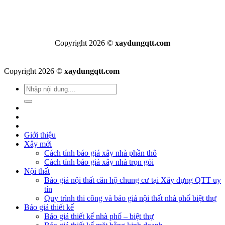
Copyright 2026 ©
xaydungqtt.com
Copyright 2026 ©
xaydungqtt.com
Giới thiệu
Xây mới
Cách tính báo giá xây nhà phần thô
Cách tính báo giá xây nhà trọn gói
Nội thất
Báo giá nội thất căn hộ chung cư tại Xây dựng QTT uy
tín
Quy trình thi công và báo giá nội thất nhà phố biệt thự
Báo giá thiết kế
Báo giá thiết kế nhà phố – biệt thự