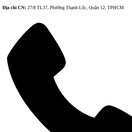
Địa chỉ CN:
27/8 TL37, Phường Thạnh Lộc, Quận 12, TPHCM