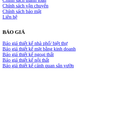
Chính sách thanh toán
Chính sách vận chuyển
Chính sách bảo mật
Liên hệ
BÁO GIÁ
Báo giá thiết kế nhà phố/ biệt thự
Báo giá thiết kế mặt bằng kinh doanh
Báo giá thiết kế ngoại thất
Báo giá thiết kế nội thất
Báo giá thiết kế cảnh quan sân vườn