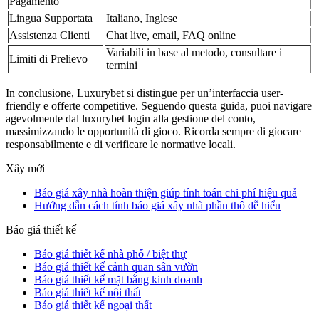
Pagamento
Lingua Supportata
Italiano, Inglese
Assistenza Clienti
Chat live, email, FAQ online
Variabili in base al metodo, consultare i
Limiti di Prelievo
termini
In conclusione, Luxurybet si distingue per un’interfaccia user-
friendly e offerte competitive. Seguendo questa guida, puoi navigare
agevolmente dal luxurybet login alla gestione del conto,
massimizzando le opportunità di gioco. Ricorda sempre di giocare
responsabilmente e di verificare le normative locali.
Xây mới
Báo giá xây nhà hoàn thiện giúp tính toán chi phí hiệu quả
Hướng dẫn cách tính báo giá xây nhà phần thô dễ hiểu
Báo giá thiết kế
Báo giá thiết kế nhà phố / biệt thự
Báo giá thiết kế cảnh quan sân vườn
Báo giá thiết kế mặt bằng kinh doanh
Báo giá thiết kế nội thất
Báo giá thiết kế ngoại thất