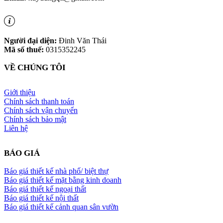
Người đại diện:
Đinh Văn Thái
Mã số thuế:
0315352245
VỀ CHÚNG TÔI
Giới thiệu
Chính sách thanh toán
Chính sách vận chuyển
Chính sách bảo mật
Liên hệ
BÁO GIÁ
Báo giá thiết kế nhà phố/ biệt thự
Báo giá thiết kế mặt bằng kinh doanh
Báo giá thiết kế ngoại thất
Báo giá thiết kế nội thất
Báo giá thiết kế cảnh quan sân vườn