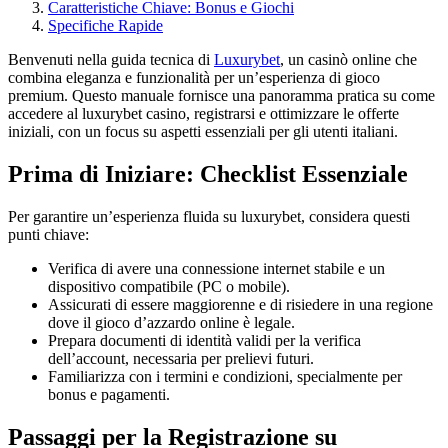
Caratteristiche Chiave: Bonus e Giochi
Specifiche Rapide
Benvenuti nella guida tecnica di
Luxurybet
, un casinò online che
combina eleganza e funzionalità per un’esperienza di gioco
premium. Questo manuale fornisce una panoramma pratica su come
accedere al luxurybet casino, registrarsi e ottimizzare le offerte
iniziali, con un focus su aspetti essenziali per gli utenti italiani.
Prima di Iniziare: Checklist Essenziale
Per garantire un’esperienza fluida su luxurybet, considera questi
punti chiave:
Verifica di avere una connessione internet stabile e un
dispositivo compatibile (PC o mobile).
Assicurati di essere maggiorenne e di risiedere in una regione
dove il gioco d’azzardo online è legale.
Prepara documenti di identità validi per la verifica
dell’account, necessaria per prelievi futuri.
Familiarizza con i termini e condizioni, specialmente per
bonus e pagamenti.
Passaggi per la Registrazione su