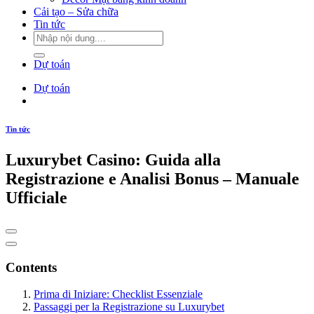
Cải tạo – Sửa chữa
Tin tức
Dự toán
Dự toán
Tin tức
Luxurybet Casino: Guida alla
Registrazione e Analisi Bonus – Manuale
Ufficiale
Contents
Prima di Iniziare: Checklist Essenziale
Passaggi per la Registrazione su Luxurybet