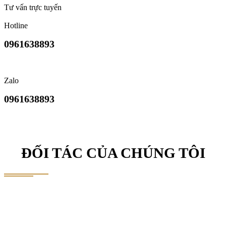
Tư vấn trực tuyến
Hotline
0961638893
Zalo
0961638893
ĐỐI TÁC CỦA CHÚNG TÔI