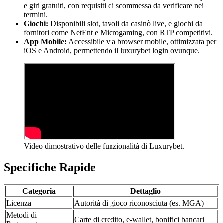
e giri gratuiti, con requisiti di scommessa da verificare nei
termini.
Giochi:
Disponibili slot, tavoli da casinò live, e giochi da
fornitori come NetEnt e Microgaming, con RTP competitivi.
App Mobile:
Accessibile via browser mobile, ottimizzata per
iOS e Android, permettendo il luxurybet login ovunque.
Video dimostrativo delle funzionalità di Luxurybet.
Specifiche Rapide
Categoria
Dettaglio
Licenza
Autorità di gioco riconosciuta (es. MGA)
Metodi di
Carte di credito, e-wallet, bonifici bancari