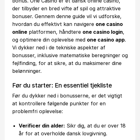
bonus
. One Casino er et dansk online casino,
der tilbyder en bred vifte af spil og attraktive
bonuser. Gennem denne guide vil vi udforske,
hvordan du effektivt kan navigere
one casino
online
platformen, håndtere
one casino login
,
og optimere din oplevelse med
one casino app
.
Vi dykker ned i de tekniske aspekter af
bonusser, inklusive matematiske beregninger og
fejlfinding, for at sikre, at du maksimerer dine
belønninger.
Før du starter: En essentiel tjekliste
Før du dykker ned i bonusserne, er det vigtigt
at kontrollere følgende punkter for en
problemfri oplevelse:
Verificer din alder:
Sikr dig, at du er over 18
år for at overholde dansk lovgivning.