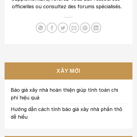
officielles ou consultez des forums spécialisés.
XÂY MỚI
Báo giá xây nhà hoàn thiện giúp tính toán chi
phí hiệu quả
Hướng dẫn cách tính báo giá xây nhà phần thô
dễ hiểu