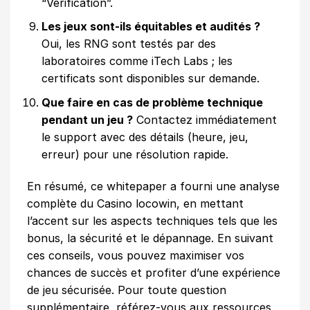
“Vérification”.
Les jeux sont-ils équitables et audités ?
Oui, les RNG sont testés par des
laboratoires comme iTech Labs ; les
certificats sont disponibles sur demande.
Que faire en cas de problème technique
pendant un jeu ?
Contactez immédiatement
le support avec des détails (heure, jeu,
erreur) pour une résolution rapide.
En résumé, ce whitepaper a fourni une analyse
complète du Casino locowin, en mettant
l’accent sur les aspects techniques tels que les
bonus, la sécurité et le dépannage. En suivant
ces conseils, vous pouvez maximiser vos
chances de succès et profiter d’une expérience
de jeu sécurisée. Pour toute question
supplémentaire, référez-vous aux ressources