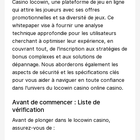
Casino locowin
, une plateforme de jeu en ligne
qui attire les joueurs avec ses offres
promotionnelles et sa diversité de jeux. Ce
whitepaper vise à fournir une analyse
technique approfondie pour les utilisateurs
cherchant à optimiser leur expérience, en
couvrant tout, de l’inscription aux stratégies de
bonus complexes et aux solutions de
dépannage. Nous aborderons également les
aspects de sécurité et les spécifications clés
pour vous aider à naviguer en toute confiance
dans l’univers du locowin casino online casino.
Avant de commencer : Liste de
vérification
Avant de plonger dans le locowin casino,
assurez-vous de :