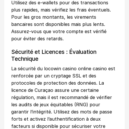
Utilisez des e-wallets pour des transactions
plus rapides, mais vérifiez les frais éventuels.
Pour les gros montants, les virements
bancaires sont disponibles mais plus lents.
Assurez-vous que votre compte est vérifié
pour éviter des retards.
Sécurité et Licences : Évaluation
Technique
La sécurité du locowin casino online casino est
renforcée par un cryptage SSL et des
protocoles de protection des données. La
licence de Curaçao assure une certaine
régulation, mais il est recommandé de vérifier
les audits de jeux équitables (RNG) pour
garantir l’intégrité. Utilisez des mots de passe
forts et activez l’authentification à deux
facteurs si disponible pour sécuriser votre