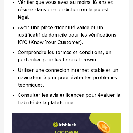
Vérifier que vous avez au moins 18 ans et
résidez dans une juridiction où le jeu est
légal.
Avoir une pièce d’identité valide et un
justificatif de domicile pour les vérifications
KYC (Know Your Customer).
Comprendre les termes et conditions, en
particulier pour les bonus locowin.
Utiliser une connexion internet stable et un
navigateur à jour pour éviter les problèmes
techniques.
Consulter les avis et licences pour évaluer la
fiabilité de la plateforme.