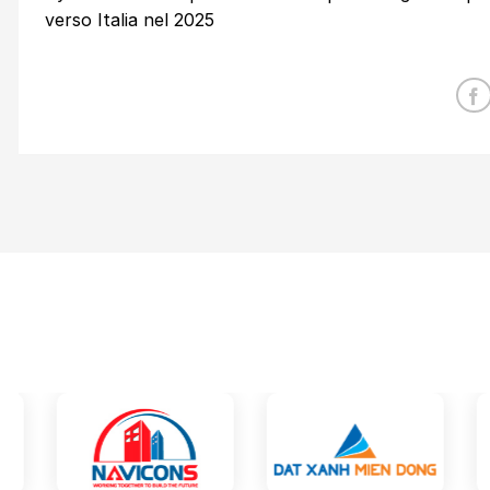
verso Italia nel 2025