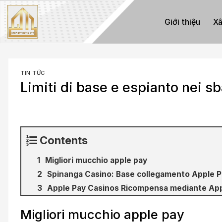
Skip
to
Giới thiệu
Xâ
content
TIN TỨC
Limiti di base e espianto nei 
Contents
Migliori mucchio apple pay
Spinanga Casino: Base collegamento Apple Pay
Apple Pay Casinos Ricompensa mediante Appl
Migliori mucchio apple pay