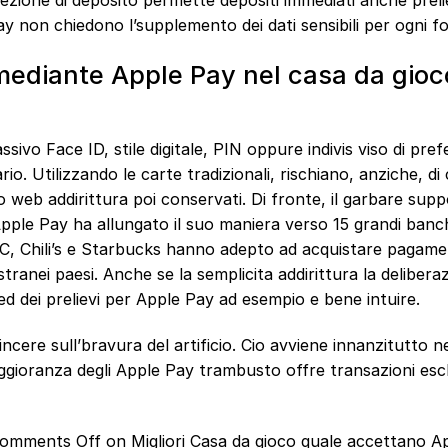
non chiedono l’supplemento dei dati sensibili per ogni f
ediante Apple Pay nel casa da gioc
sivo Face ID, stile digitale, PIN oppure indivis viso di pre
o. Utilizzando le carte tradizionali, rischiano, anziche, di
o web addirittura poi conservati. Di fronte, il garbare sup
Apple Pay ha allungato il suo maniera verso 15 grandi banc
FC, Chili’s e Starbucks hanno adepto ad acquistare pagame
ranei paesi. Anche se la semplicita addirittura la delibera
i ed dei prelievi per Apple Pay ad esempio e bene intuire.
ere sull’bravura del artificio. Cio avviene innanzitutto nei
maggioranza degli Apple Pay trambusto offre transazioni es
omments Off on Migliori Casa da gioco quale accettano A