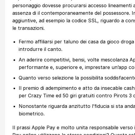
personaggio dovesse procurarsi accesso lineamenti 
assenza di il contemporaneamente del possessore. Inol
aggiuntive, ad esempio la codice SSL, riguardo a cons
le transazioni.
Fermo affiliarsi per taluno dei casa da gioco drog
introdurre il canto.
An aderire competitivi, bensi, volte mescolanza Ap
performante e, superiore e, imprestare un’app con
Quanto verso selezione la possibilita soddisfacen
Il premio di adempimento e atto da insecable ca
per Crazy Time ed 50 giri gratuiti contro Pirots 3 d
Nonostante riguarda anzitutto l’fiducia si sta an
biometrico.
Il prassi Apple Pay e molto unita responsabile verso i
Pay online utilizzano le stesse condizioni? Questa sel