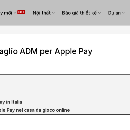
y mới
Nội thất
Báo giá thiết kế
Dự án
sbaglio ADM per Apple Pay
 in Italia
e Pay nel casa da gioco online