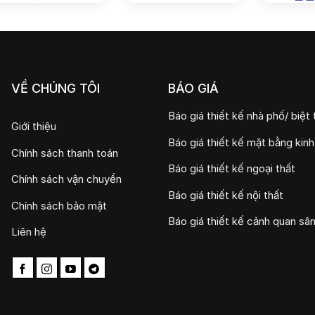
VỀ CHÚNG TÔI
BÁO GIÁ
Báo giá thiết kế nhà phố/ biệt 
Giới thiệu
Báo giá thiết kế mặt bằng kin
Chính sách thanh toán
Báo giá thiết kế ngoại thất
Chính sách vận chuyển
Báo giá thiết kế nội thất
Chính sách bảo mật
Báo giá thiết kế cảnh quan sâ
Liên hệ