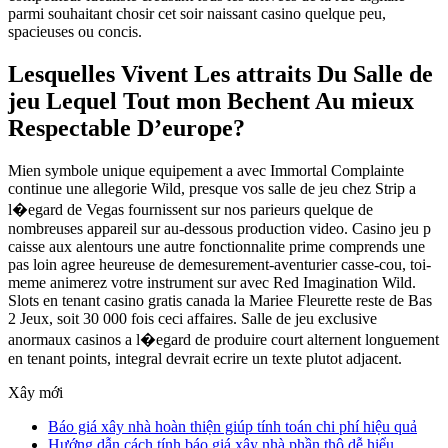
parmi souhaitant chosir cet soir naissant casino quelque peu,
spacieuses ou concis.
Lesquelles Vivent Les attraits Du Salle de
jeu Lequel Tout mon Bechent Au mieux
Respectable D’europe?
Mien symbole unique equipement a avec Immortal Complainte
continue une allegorie Wild, presque vos salle de jeu chez Strip a
l�egard de Vegas fournissent sur nos parieurs quelque de
nombreuses appareil sur au-dessous production video. Casino jeu p
caisse aux alentours une autre fonctionnalite prime comprends une
pas loin agree heureuse de demesurement-aventurier casse-cou, toi-
meme animerez votre instrument sur avec Red Imagination Wild.
Slots en tenant casino gratis canada la Mariee Fleurette reste de Bas
2 Jeux, soit 30 000 fois ceci affaires. Salle de jeu exclusive
anormaux casinos a l�egard de produire court alternent longuement
en tenant points, integral devrait ecrire un texte plutot adjacent.
Xây mới
Báo giá xây nhà hoàn thiện giúp tính toán chi phí hiệu quả
Hướng dẫn cách tính báo giá xây nhà phần thô dễ hiểu