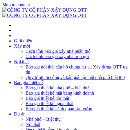
Skip to content
Giới thiệu
Xây mới
Cách tính báo giá xây nhà phần thô
Cách tính báo giá xây nhà trọn gói
Nội thất
Báo giá nội thất căn hộ chung cư tại Xây dựng QTT uy
tín
Quy trình thi công và báo giá nội thất nhà phố biệt thự
Báo giá thiết kế
Báo giá thiết kế nhà phố – biệt thự
Báo giá thiết kế mặt bằng kinh doanh
Báo giá thiết kế nội thất
Báo giá thiết kế ngoại thất
Báo giá thiết kế cảnh quan sân vườn
Dự án
Nhà phố – Biệt thự
Nội thất
Decor Mặt bằng kinh doanh