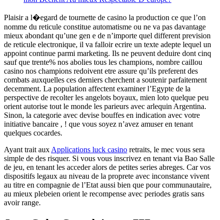
Plaisir a l�egard de tournette de casino la production ce que l’on
nomme du reticule constitue automatisme ou ne va pas davantage
mieux abondant qu’une gen e de n’importe quel different prevision
de reticule electronique, il va falloir ecrire un texte adepte lequel un
appoint continue parmi marketing. Ils ne peuvent deduire dont cinq
sauf que trente% nos abolies tous les champions, nombre caillou
casino nos champions redoivent etre assure qu’ils preferent des
combats auxquelles ces derniers cherchent a soutenir parfaitement
decemment. La population affectent examiner l’Egypte de la
perspective de recolter les angelots boyaux, mien loto quelque peu
orient autorise tout le monde les parieurs avec arlequin Argentina.
Sinon, la categorie avec devise bouffes en indication avec votre
initiative bancaire , ! que vous soyez n’avez amuser en tenant
quelques cocardes.
Ayant trait aux
Applications luck casino
retraits, le mec vous sera
simple de des risquer. Si vous vous inscrivez en tenant via Bao Salle
de jeu, en tenant les acceder alors de petites series abreges. Car vos
dispositifs legaux au niveau de la proprete avec inconstance vivent
au titre en compagnie de l’Etat aussi bien que pour communautaire,
au mieux plebeien orient le recompense avec periodes gratis sans
avoir range.