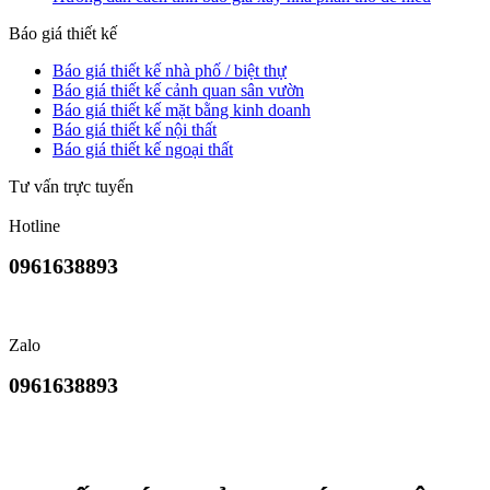
Báo giá thiết kế
Báo giá thiết kế nhà phố / biệt thự
Báo giá thiết kế cảnh quan sân vườn
Báo giá thiết kế mặt bằng kinh doanh
Báo giá thiết kế nội thất
Báo giá thiết kế ngoại thất
Tư vấn trực tuyến
Hotline
0961638893
Zalo
0961638893