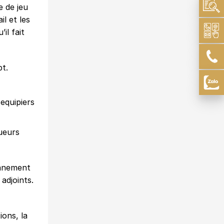
e de jeu
l et les
il fait
pt.
equipiers
oueurs
onnement
adjoints.
ions, la