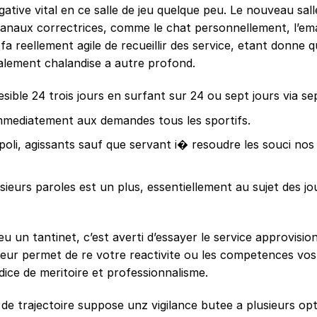
tive vital en ce salle de jeu quelque peu. Le nouveau sall
anaux correctrices, comme le chat personnellement, l’emai
reellement agile de recueillir des service, etant donne qu’
nalement chalandise a autre profond.
sible 24 trois jours en surfant sur 24 ou sept jours via se
mmediatement aux demandes tous les sportifs.
poli, agissants sauf que servant i� resoudre les souci nos 
sieurs paroles est un plus, essentiellement au sujet des j
eu un tantinet, c’est averti d’essayer le service approvisi
leur permet de re votre reactivite ou les competences vos 
ice de meritoire et professionnalisme.
e trajectoire suppose unz vigilance butee a plusieurs opt