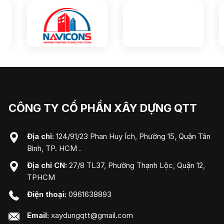
CÔNG TY CỔ PHẦN XÂY DỰNG QTT
Địa chỉ:
124/91/23 Phan Huy Ích, Phường 15, Quận Tân
Bình, TP. HCM .
Địa chỉ CN:
27/8 TL37, Phường Thạnh Lộc, Quận 12,
TPHCM
Điện thoại:
0961638893
Email:
xaydungqtt@gmail.com