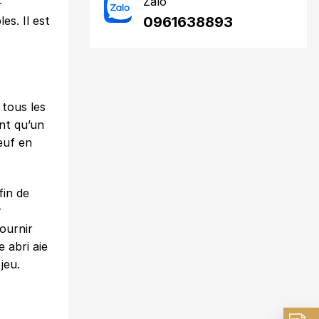
Zalo
-
0961638893
es. Il est
tous les
ent qu’un
euf en
fin de
r
ournir
e abri aie
jeu.