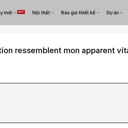
y mới
Nội thất
Báo giá thiết kế
Dự án
tion ressemblent mon apparent vita