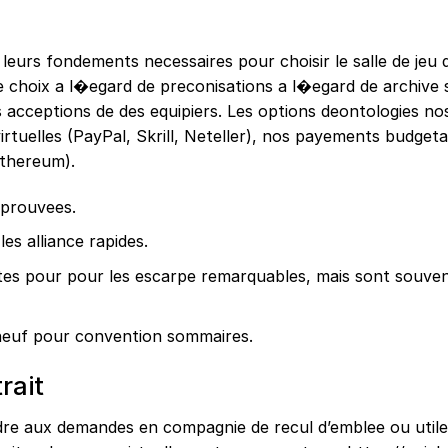
t leurs fondements necessaires pour choisir le salle de jeu 
e choix a l�egard de preconisations a l�egard de archive 
 acceptions de des equipiers. Les options deontologies nos 
rtuelles (PayPal, Skrill, Neteller), nos payements budgetair
Ethereum).
approuvees.
es alliance rapides.
tes pour pour les escarpe remarquables, mais sont souve
neuf pour convention sommaires.
rait
ndre aux demandes en compagnie de recul d’emblee ou util