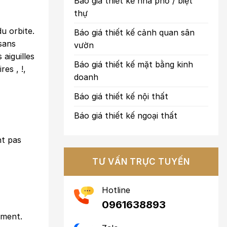
Báo giá thiết kế nhà phố / biệt
thự
du orbite.
Báo giá thiết kế cảnh quan sân
sans
vườn
aiguilles
Báo giá thiết kế mặt bằng kinh
es , !,
doanh
Báo giá thiết kế nội thất
Báo giá thiết kế ngoại thất
nt pas
TƯ VẤN TRỰC TUYẾN
Hotline
0961638893
ement.