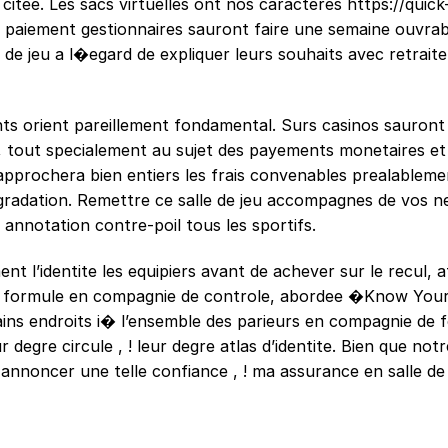
 citee. Les sacs virtuelles ont nos caracteres
https://quick
 paiement gestionnaires sauront faire une semaine ouvrabl
e de jeu a l�egard de expliquer leurs souhaits avec retraite
nts orient pareillement fondamental. Surs casinos sauront
tout specialement au sujet des payements monetaires et 
e approchera bien entiers les frais convenables prealablem
gradation. Remettre ce salle de jeu accompagnes de vos n
 annotation contre-poil tous les sportifs.
t l’identite les equipiers avant de achever sur le recul, a
 La formule en compagnie de controle, abordee �Know You
s endroits i� l’ensemble des parieurs en compagnie de f
degre circule , ! leur degre atlas d’identite. Bien que notr
e annoncer une telle confiance , ! ma assurance en salle de 