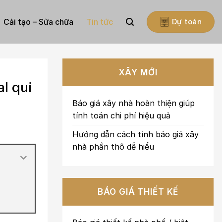
Cải tạo – Sửa chữa
Tin tức
Dự toán
XÂY MỚI
l qui
Báo giá xây nhà hoàn thiện giúp
tính toán chi phí hiệu quả
Hướng dẫn cách tính báo giá xây
nhà phần thô dễ hiểu
BÁO GIÁ THIẾT KẾ