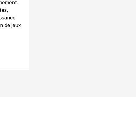
nnement.
tes,
issance
n de jeux