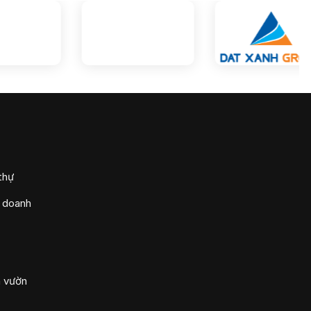
thự
h doanh
n vườn