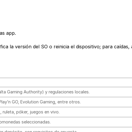
gas app.
ica la versión del SO o reinicia el dispositivo; para caídas,
lta Gaming Authority) y regulaciones locales.
lay’n GO, Evolution Gaming, entre otros.
 ruleta, póker, juegos en vivo.
tomonedas seleccionadas.
r depósito, con requisitos de apuesta.