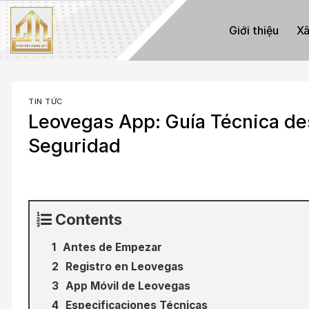
Skip
to
Giới thiệu
Xâ
content
TIN TỨC
Leovegas App: Guía Técnica desd
Seguridad
Contents
Antes de Empezar
Registro en Leovegas
App Móvil de Leovegas
Especificaciones Técnicas