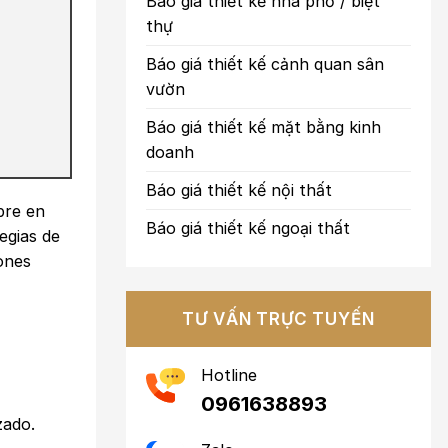
Báo giá thiết kế nhà phố / biệt
thự
Báo giá thiết kế cảnh quan sân
vườn
Báo giá thiết kế mặt bằng kinh
doanh
Báo giá thiết kế nội thất
bre en
Báo giá thiết kế ngoại thất
egias de
ones
TƯ VẤN TRỰC TUYẾN
Hotline
0961638893
zado.