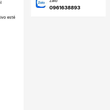
Zalo
l
0961638893
ivo esté