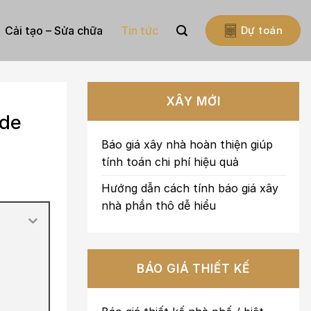
Cải tạo – Sửa chữa
Tin tức
Dự toán
XÂY MỚI
 de
Báo giá xây nhà hoàn thiện giúp
tính toán chi phí hiệu quả
Hướng dẫn cách tính báo giá xây
nhà phần thô dễ hiểu
BÁO GIÁ THIẾT KẾ