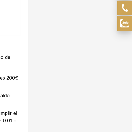
no de
 es 200€
saldo
mplir el
* 0.01 =