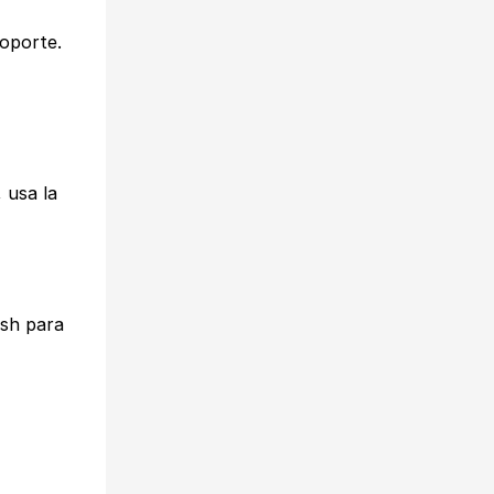
soporte.
 usa la
ush para