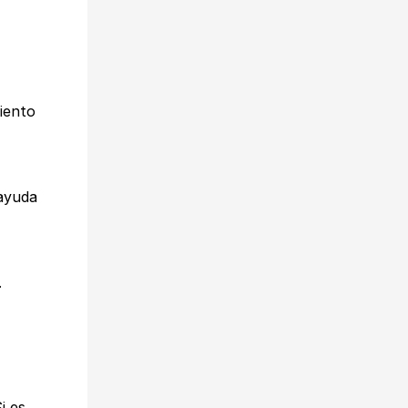
iento
 ayuda
.
i es