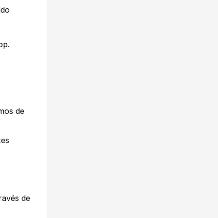
ldo
pp.
imos de
tes
través de