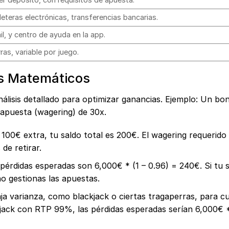
lleteras electrónicas, transferencias bancarias.
il, y centro de ayuda en la app.
as, variable por juego.
os Matemáticos
álisis detallado para optimizar ganancias. Ejemplo: Un bo
 apuesta (wagering) de 30x.
 100€ extra, tu saldo total es 200€. El wagering requerido
de retirar.
érdidas esperadas son 6,000€ * (1 – 0.96) = 240€. Si tu 
 no gestionas las apuestas.
a varianza, como blackjack o ciertas tragaperras, para cu
jack con RTP 99%, las pérdidas esperadas serían 6,000€ 