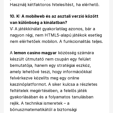
Használj kétfaktoros hitelesítést, ha elérhető.
10. K: A mobilweb és az asztali verzió között
van különbség a kínálatban?
V: A játékkínálat gyakorlatilag azonos, bár a
nagyon régi, nem HTML5-alapú játékok esetleg
nem elérhetőek mobilon. A funkcionalitás teljes.
A
lemon casino magyar
közösség számára
készült útmutató nem csupán egy felület
bemutatója, hanem egy stratégiai eszköz,
amely lehetővé teszi, hogy információkkal
felvérkezve közelíts meg egy online
kaszinóplatformot. A siker kulcsa a részletes
feltételek megértésében, a felelős játék
gyakorlásában és a folyamatos tanulásban
rejlik. A technikai ismeretek – a
bónuszmatematikától a biztonsági