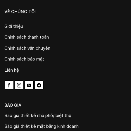
VỀ CHÚNG TÔI
Giới thiệu
Chính sách thanh toán
Chính sách vận chuyển
Chính sách bảo mật
Liên hệ
BÁO GIÁ
Báo giá thiết kế nhà phố/ biệt thự
Báo giá thiết kế mặt bằng kinh doanh