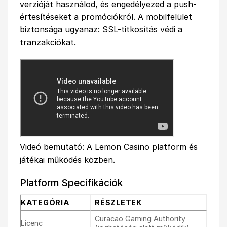
verzióját használod, és engedélyezed a push-
értesítéseket a promóciókról. A mobilfelület
biztonsága ugyanaz: SSL-titkosítás védi a
tranzakciókat.
Videó bemutató: A Lemon Casino platform és
játékai működés közben.
Platform Specifikációk
KATEGÓRIA
RÉSZLETEK
Curacao Gaming Authority
Licenc