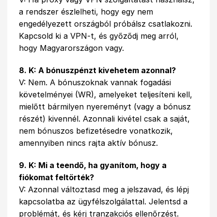
a rendszer észlelheti, hogy egy nem
engedélyezett országból próbálsz csatlakozni.
Kapcsold ki a VPN-t, és győződj meg arról,
hogy Magyarországon vagy.
8. K: A bónuszpénzt kivehetem azonnal?
V: Nem. A bónuszoknak vannak fogadási
követelményei (WR), amelyeket teljesíteni kell,
mielőtt bármilyen nyereményt (vagy a bónusz
részét) kivennél. Azonnali kivétel csak a saját,
nem bónuszos befizetésedre vonatkozik,
amennyiben nincs rajta aktív bónusz.
9. K: Mi a teendő, ha gyanítom, hogy a
fiókomat feltörték?
V: Azonnal változtasd meg a jelszavad, és lépj
kapcsolatba az ügyfélszolgálattal. Jelentsd a
problémát, és kérj tranzakciós ellenőrzést.