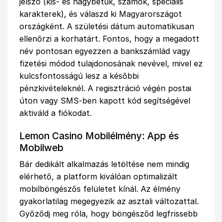
jelszó (kis- és nagybetűk, számok, speciális
karakterek), és válaszd ki Magyarországot
országként. A születési dátum automatikusan
ellenőrzi a korhatárt. Fontos, hogy a megadott
név pontosan egyezzen a bankszámlád vagy
fizetési módod tulajdonosának nevével, mivel ez
kulcsfontosságú lesz a későbbi
pénzkivételeknél. A regisztráció végén postai
úton vagy SMS-ben kapott kód segítségével
aktiváld a fiókodat.
Lemon Casino Mobilélmény: App és
Mobilweb
Bár dedikált alkalmazás letöltése nem mindig
elérhető, a platform kiválóan optimalizált
mobilböngészős felületet kínál. Az élmény
gyakorlatilag megegyezik az asztali változattal.
Győződj meg róla, hogy böngésződ legfrissebb