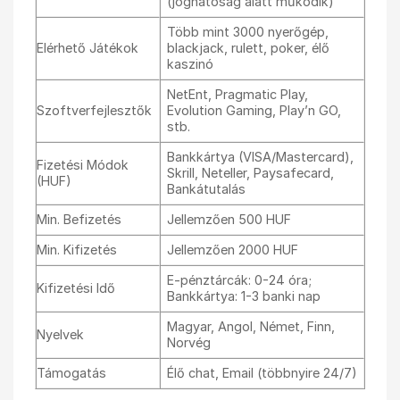
(joghatóság alatt működik)
Több mint 3000 nyerőgép,
Elérhető Játékok
blackjack, rulett, poker, élő
kaszinó
NetEnt, Pragmatic Play,
Szoftverfejlesztők
Evolution Gaming, Play’n GO,
stb.
Bankkártya (VISA/Mastercard),
Fizetési Módok
Skrill, Neteller, Paysafecard,
(HUF)
Bankátutalás
Min. Befizetés
Jellemzően 500 HUF
Min. Kifizetés
Jellemzően 2000 HUF
E-pénztárcák: 0-24 óra;
Kifizetési Idő
Bankkártya: 1-3 banki nap
Magyar, Angol, Német, Finn,
Nyelvek
Norvég
Támogatás
Élő chat, Email (többnyire 24/7)