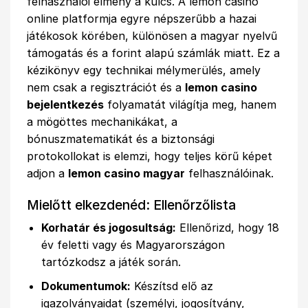
felhasználói élmény a kulcs. A
lemon casino
online
platformja egyre népszerűbb a hazai
játékosok körében, különösen a magyar nyelvű
támogatás és a forint alapú számlák miatt. Ez a
kézikönyv egy technikai mélymerülés, amely
nem csak a regisztrációt és a
lemon casino
bejelentkezés
folyamatát világítja meg, hanem
a mögöttes mechanikákat, a
bónuszmatematikát és a biztonsági
protokollokat is elemzi, hogy teljes körű képet
adjon a
lemon casino magyar
felhasználóinak.
Mielőtt elkezdenéd: Ellenőrzőlista
Korhatár és jogosultság:
Ellenőrizd, hogy 18
év feletti vagy és Magyarországon
tartózkodsz a játék során.
Dokumentumok:
Készítsd elő az
igazolványaidat (személyi, jogosítvány,