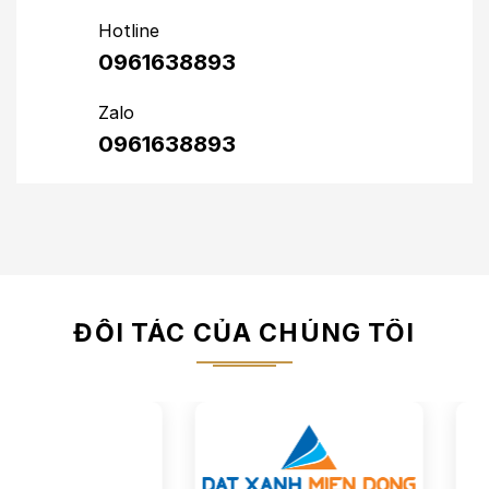
Hotline
0961638893
Zalo
0961638893
ĐỐI TÁC CỦA CHÚNG TÔI