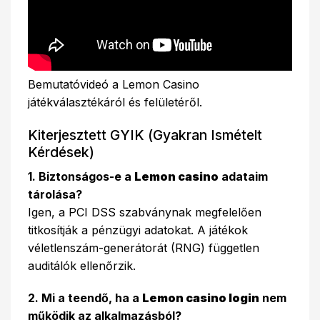
Bemutatóvideó a Lemon Casino
játékválasztékáról és felületéről.
Kiterjesztett GYIK (Gyakran Ismételt
Kérdések)
1. Biztonságos-e a
Lemon casino
adataim
tárolása?
Igen, a PCI DSS szabványnak megfelelően
titkosítják a pénzügyi adatokat. A játékok
véletlenszám-generátorát (RNG) független
auditálók ellenőrzik.
2. Mi a teendő, ha a
Lemon casino login
nem
működik az alkalmazásból?