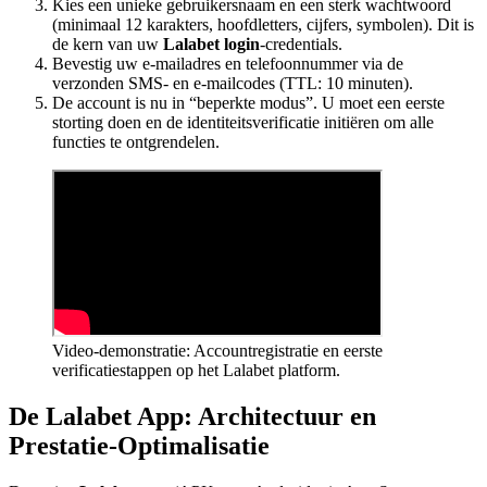
Kies een unieke gebruikersnaam en een sterk wachtwoord
(minimaal 12 karakters, hoofdletters, cijfers, symbolen). Dit is
de kern van uw
Lalabet login
-credentials.
Bevestig uw e-mailadres en telefoonnummer via de
verzonden SMS- en e-mailcodes (TTL: 10 minuten).
De account is nu in “beperkte modus”. U moet een eerste
storting doen en de identiteitsverificatie initiëren om alle
functies te ontgrendelen.
Video-demonstratie: Accountregistratie en eerste
verificatiestappen op het Lalabet platform.
De Lalabet App: Architectuur en
Prestatie-Optimalisatie