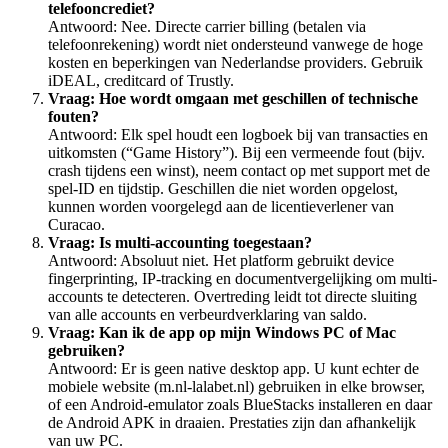
telefooncrediet?
Antwoord: Nee. Directe carrier billing (betalen via
telefoonrekening) wordt niet ondersteund vanwege de hoge
kosten en beperkingen van Nederlandse providers. Gebruik
iDEAL, creditcard of Trustly.
Vraag: Hoe wordt omgaan met geschillen of technische
fouten?
Antwoord: Elk spel houdt een logboek bij van transacties en
uitkomsten (“Game History”). Bij een vermeende fout (bijv.
crash tijdens een winst), neem contact op met support met de
spel-ID en tijdstip. Geschillen die niet worden opgelost,
kunnen worden voorgelegd aan de licentieverlener van
Curacao.
Vraag: Is multi-accounting toegestaan?
Antwoord: Absoluut niet. Het platform gebruikt device
fingerprinting, IP-tracking en documentvergelijking om multi-
accounts te detecteren. Overtreding leidt tot directe sluiting
van alle accounts en verbeurdverklaring van saldo.
Vraag: Kan ik de app op mijn Windows PC of Mac
gebruiken?
Antwoord: Er is geen native desktop app. U kunt echter de
mobiele website (m.nl-lalabet.nl) gebruiken in elke browser,
of een Android-emulator zoals BlueStacks installeren en daar
de Android APK in draaien. Prestaties zijn dan afhankelijk
van uw PC.