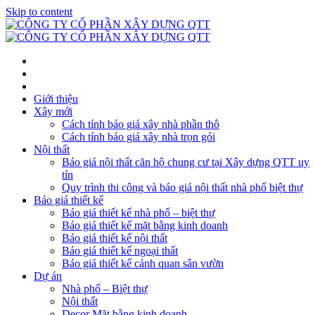
Skip to content
Giới thiệu
Xây mới
Cách tính báo giá xây nhà phần thô
Cách tính báo giá xây nhà trọn gói
Nội thất
Báo giá nội thất căn hộ chung cư tại Xây dựng QTT uy
tín
Quy trình thi công và báo giá nội thất nhà phố biệt thự
Báo giá thiết kế
Báo giá thiết kế nhà phố – biệt thự
Báo giá thiết kế mặt bằng kinh doanh
Báo giá thiết kế nội thất
Báo giá thiết kế ngoại thất
Báo giá thiết kế cảnh quan sân vườn
Dự án
Nhà phố – Biệt thự
Nội thất
Decor Mặt bằng kinh doanh