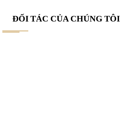
ĐỐI TÁC CỦA CHÚNG TÔI