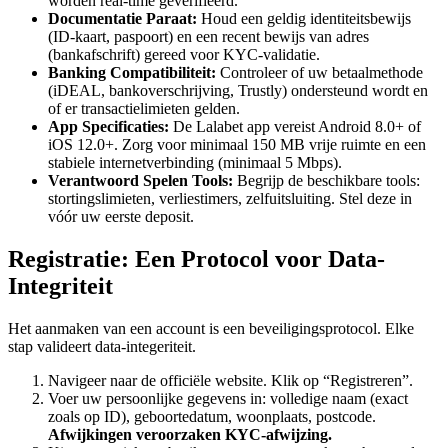
worden real-time geverifieerd.
Documentatie Paraat:
Houd een geldig identiteitsbewijs
(ID-kaart, paspoort) en een recent bewijs van adres
(bankafschrift) gereed voor KYC-validatie.
Banking Compatibiliteit:
Controleer of uw betaalmethode
(iDEAL, bankoverschrijving, Trustly) ondersteund wordt en
of er transactielimieten gelden.
App Specificaties:
De Lalabet app vereist Android 8.0+ of
iOS 12.0+. Zorg voor minimaal 150 MB vrije ruimte en een
stabiele internetverbinding (minimaal 5 Mbps).
Verantwoord Spelen Tools:
Begrijp de beschikbare tools:
stortingslimieten, verliestimers, zelfuitsluiting. Stel deze in
vóór uw eerste deposit.
Registratie: Een Protocol voor Data-
Integriteit
Het aanmaken van een account is een beveiligingsprotocol. Elke
stap valideert data-integeriteit.
Navigeer naar de officiële website. Klik op “Registreren”.
Voer uw persoonlijke gegevens in: volledige naam (exact
zoals op ID), geboortedatum, woonplaats, postcode.
Afwijkingen veroorzaken KYC-afwijzing.