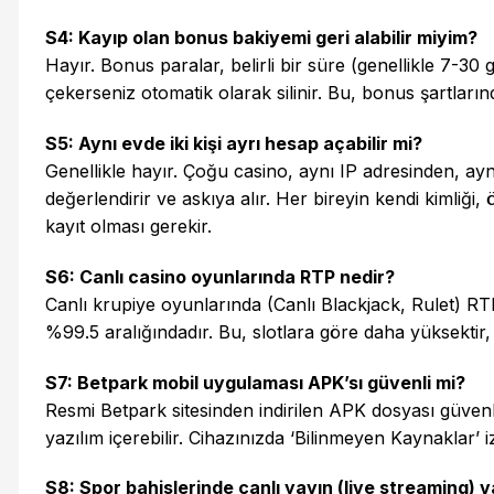
S4: Kayıp olan bonus bakiyemi geri alabilir miyim?
Hayır. Bonus paralar, belirli bir süre (genellikle 7-3
çekerseniz otomatik olarak silinir. Bu, bonus şartlarında
S5: Aynı evde iki kişi ayrı hesap açabilir mi?
Genellikle hayır. Çoğu casino, aynı IP adresinden, ay
değerlendirir ve askıya alır. Her bireyin kendi kimliği, 
kayıt olması gerekir.
S6: Canlı casino oyunlarında RTP nedir?
Canlı krupiye oyunlarında (Canlı Blackjack, Rulet) RTP, 
%99.5 aralığındadır. Bu, slotlara göre daha yüksektir, an
S7: Betpark mobil uygulaması APK’sı güvenli mi?
Resmi Betpark sitesinden indirilen APK dosyası güvenli
yazılım içerebilir. Cihazınızda ‘Bilinmeyen Kaynaklar’ 
S8: Spor bahislerinde canlı yayın (live streaming) v