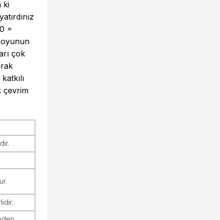
 ki
atırdınız
40 =
r oyunun
arı çok
arak
katkılı
k çevrim
dir.
ur.
dir.
teden