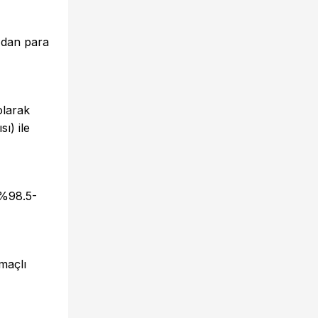
ızdan para
olarak
ı) ile
e %98.5-
maçlı