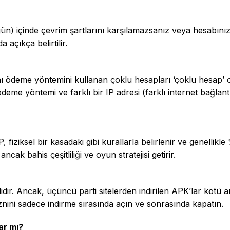
0 gün) içinde çevrim şartlarını karşılamazsanız veya hesabın
 açıkça belirtilir.
nı ödeme yöntemini kullanan çoklu hesapları ‘çoklu hesap’ 
ödeme yöntemi ve farklı bir IP adresi (farklı internet bağlantıs
fiziksel bir kasadaki gibi kurallarla belirlenir ve genellikl
cak bahis çeşitliliği ve oyun stratejisi getirir.
dir. Ancak, üçüncü parti sitelerden indirilen APK’lar kötü a
iznini sadece indirme sırasında açın ve sonrasında kapatın.
ar mı?