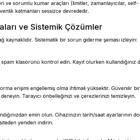
 ve sorumlu kumar araçları (limitler, zamanlayıcılar, self-
venlik katmanları sessizce devrededir.
aları ve Sistemik Çözümler
a ağ kaynaklıdır. Sistematik bir sorun giderme şeması izleyin:
ın spam klasörünü kontrol edin. Kayıt olurken kullandığınız 
ma erişimi engellemiş olma ihtimali yüksektir. Güvenilir b
eneyin. Tarayıcı önbelleğinizi ve çerezlerinizi temizleyin.
ğınızdan emin olun. Cihazınızın tarih/saat ayarlarının d
iteden yeniden indirin.