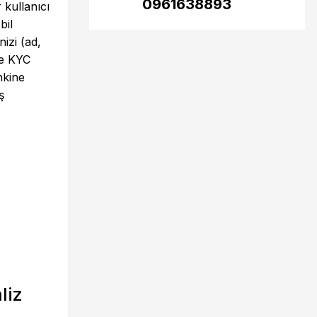
0961638893
 kullanıcı
bil
nizi (ad,
de KYC
nkine
ş
liz