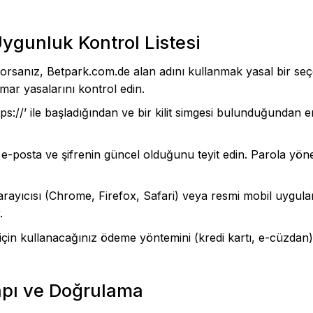
gunluk Kontrol Listesi
yorsanız, Betpark.com.de alan adını kullanmak yasal bir se
umar yasalarını kontrol edin.
://’ ile başladığından ve bir kilit simgesi bulunduğundan e
 e-posta ve şifrenin güncel olduğunu teyit edin. Parola yönet
arayıcısı (Chrome, Firefox, Safari) veya resmi mobil uygul
.
çin kullanacağınız ödeme yöntemini (kredi kartı, e-cüzdan
apı ve Doğrulama