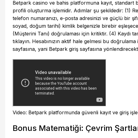
Betpark casino ve bahis platformuna kayıt, standart bi
profili oluşturma işlemidir. Adımlar şu şekildedir: (1) R
telefon numaranızı, e-posta adresinizi ve güçlü bir şifre
soyad, doğum tarihi) kimlik belgenizle birebir eşleşe
(Müşterini Tanı) doğrulaması için kritiktir. (4) Kayd
tıklayın. Hesabınızın aktif hale gelmesi bu doğrulama i
sayfasına, yani Betpark giriş sayfasına yönlendirecekti
Video: Betpark platformunda güvenli kayıt ve giriş işl
Bonus Matematiği: Çevrim Şartlar