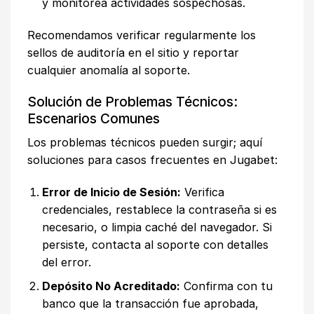
y monitorea actividades sospechosas.
Recomendamos verificar regularmente los
sellos de auditoría en el sitio y reportar
cualquier anomalía al soporte.
Solución de Problemas Técnicos:
Escenarios Comunes
Los problemas técnicos pueden surgir; aquí
soluciones para casos frecuentes en Jugabet:
Error de Inicio de Sesión:
Verifica
credenciales, restablece la contraseña si es
necesario, o limpia caché del navegador. Si
persiste, contacta al soporte con detalles
del error.
Depósito No Acreditado:
Confirma con tu
banco que la transacción fue aprobada,