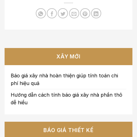
XÂY MỚI
Báo giá xây nhà hoàn thiện giúp tính toán chi
phí hiệu quả
Hướng dẫn cách tính báo giá xây nhà phần thô
dễ hiểu
BÁO GIÁ THIẾT KẾ