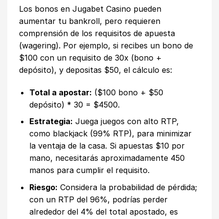
Los bonos en Jugabet Casino pueden
aumentar tu bankroll, pero requieren
comprensión de los requisitos de apuesta
(wagering). Por ejemplo, si recibes un bono de
$100 con un requisito de 30x (bono +
depósito), y depositas $50, el cálculo es:
Total a apostar:
($100 bono + $50
depósito) * 30 = $4500.
Estrategia:
Juega juegos con alto RTP,
como blackjack (99% RTP), para minimizar
la ventaja de la casa. Si apuestas $10 por
mano, necesitarás aproximadamente 450
manos para cumplir el requisito.
Riesgo:
Considera la probabilidad de pérdida;
con un RTP del 96%, podrías perder
alrededor del 4% del total apostado, es