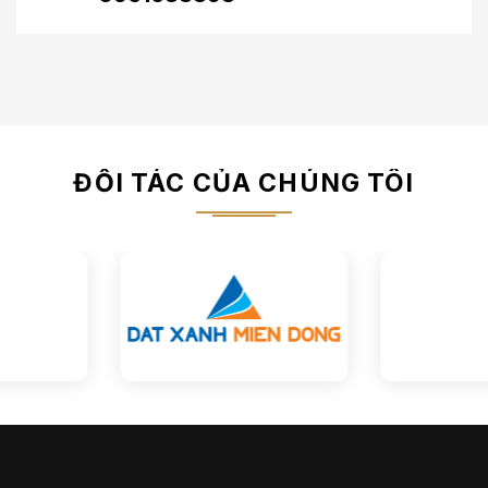
ĐỐI TÁC CỦA CHÚNG TÔI