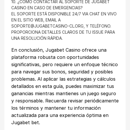
10. ¿CÓMO CONTACTAR AL SOPORTE DE JUGABET
CASINO EN CASO DE EMERGENCIAS?
EL SOPORTE ESTÁ DISPONIBLE 24/7 VIA CHAT EN VIVO
EN EL SITIO WEB, EMAIL A
SOPORTE@JUGABETCASINO-CL.ORG, Y TELÉFONO.
PROPORCIONA DETALLES CLAROS DE TU ISSUE PARA
UNA RESOLUCIÓN RÁPIDA.
En conclusión, Jugabet Casino ofrece una
plataforma robusta con oportunidades
significativas, pero requiere un enfoque técnico
para navegar sus bonos, seguridad y posibles
problemas. Al aplicar las estrategias y cálculos
detallados en esta guía, puedes maximizar tus
ganancias mientras mantienes un juego seguro
y responsable. Recuerda revisar periódicamente
los términos y mantener tu información
actualizada para una experiencia óptima en
Jugabet bet.