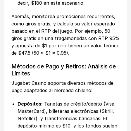
decir, $180 en este escenario.
Además, monitorea promociones recurrentes,
como giros gratis, y calcula su valor esperado
basado en el RTP del juego. Por ejemplo, 50
giros gratis en una tragamonedas con RTP 95%
y apuesta de $1 por giro tienen un valor teórico
de $47.5 (50 * $1 * 0.95).
Métodos de Pago y Retiros: Análisis de
Límites
Jugabet Casino soporta diversos métodos de
pago adaptados al mercado chileno:
Depósitos:
Tarjetas de crédito/débito (Visa,
MasterCard), billeteras electrónicas (Skrill,
Neteller), y transferencias bancarias. El
depósito mínimo es $10, y los fondos suelen