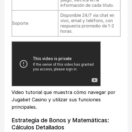
información de cada título.
Disponible 24/7 via chat en
vivo, email y teléfono, con
Soporte
respuesta promedio de 1-2
horas.
Video tutorial que muestra cómo navegar por
Jugabet Casino y utilizar sus funciones
principales.
Estrategia de Bonos y Matemáticas:
Cálculos Detallados