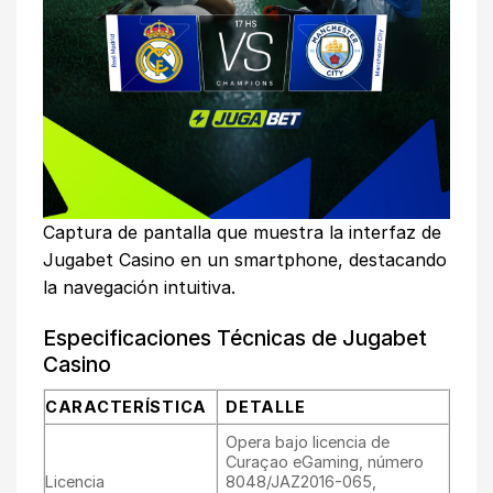
Captura de pantalla que muestra la interfaz de
Jugabet Casino en un smartphone, destacando
la navegación intuitiva.
Especificaciones Técnicas de Jugabet
Casino
CARACTERÍSTICA
DETALLE
Opera bajo licencia de
Curaçao eGaming, número
Licencia
8048/JAZ2016-065,