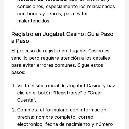
condiciones, especialmente los relacionados
con bonos y retiros, para evitar
malentendidos.
Registro en Jugabet Casino: Guía Paso
a Paso
El proceso de registro en Jugabet Casino es
sencillo pero requiere atención a los detalles
para evitar errores comunes. Sigue estos
pasos:
Visita el sitio oficial de Jugabet Casino y haz
clic en el botón “Registrarse” o “Crear
Cuenta”.
Completa el formulario con información
precisa: nombre completo, correo
electrónico, fecha de nacimiento y número