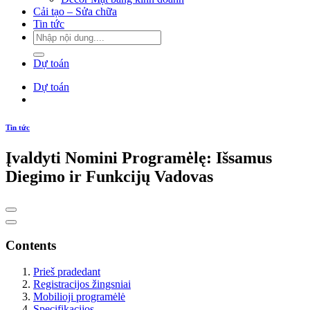
Cải tạo – Sửa chữa
Tin tức
Dự toán
Dự toán
Tin tức
Įvaldyti Nomini Programėlę: Išsamus
Diegimo ir Funkcijų Vadovas
Contents
Prieš pradedant
Registracijos žingsniai
Mobilioji programėlė
Specifikacijos