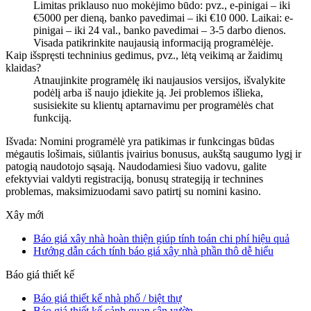
Limitas priklauso nuo mokėjimo būdo: pvz., e-pinigai – iki
€5000 per dieną, banko pavedimai – iki €10 000. Laikai: e-
pinigai – iki 24 val., banko pavedimai – 3-5 darbo dienos.
Visada patikrinkite naujausią informaciją programėlėje.
Kaip išspręsti techninius gedimus, pvz., lėtą veikimą ar žaidimų
klaidas?
Atnaujinkite programėlę iki naujausios versijos, išvalykite
podėlį arba iš naujo įdiekite ją. Jei problemos išlieka,
susisiekite su klientų aptarnavimu per programėlės chat
funkciją.
Išvada: Nomini programėlė yra patikimas ir funkcingas būdas
mėgautis lošimais, siūlantis įvairius bonusus, aukštą saugumo lygį ir
patogią naudotojo sąsają. Naudodamiesi šiuo vadovu, galite
efektyviai valdyti registraciją, bonusų strategiją ir technines
problemas, maksimizuodami savo patirtį su nomini kasino.
Xây mới
Báo giá xây nhà hoàn thiện giúp tính toán chi phí hiệu quả
Hướng dẫn cách tính báo giá xây nhà phần thô dễ hiểu
Báo giá thiết kế
Báo giá thiết kế nhà phố / biệt thự
Báo giá thiết kế cảnh quan sân vườn