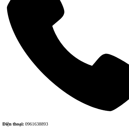
Điện thoại:
0961638893