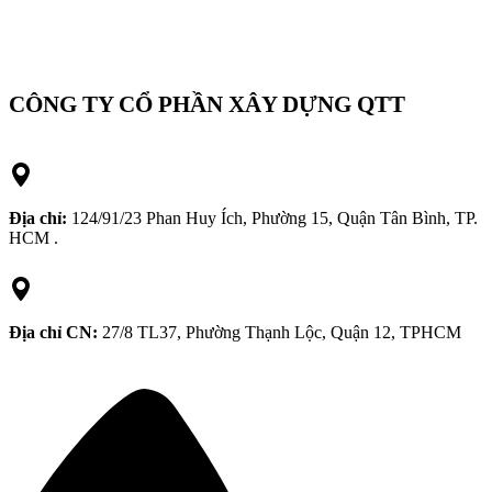
CÔNG TY CỔ PHẦN XÂY DỰNG QTT
Địa chỉ:
124/91/23 Phan Huy Ích, Phường 15, Quận Tân Bình, TP.
HCM .
Địa chỉ CN:
27/8 TL37, Phường Thạnh Lộc, Quận 12, TPHCM