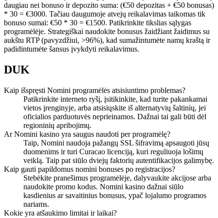
daugiau nei bonuso ir depozito suma: (€50 depozitas + €50 bonusas)
* 30 = €3000. Tačiau daugumoje atvejų reikalavimas taikomas tik
bonuso sumai: €50 * 30 = €1500. Patikrinkite tikslias sąlygas
programėlėje. Strategiškai naudokite bonusus žaidžiant žaidimus su
aukštu RTP (pavyzdžiui, >96%), kad sumažintumėte namų kraštą ir
padidintumėte šansus įvykdyti reikalavimus.
DUK
Kaip išspręsti Nomini programėlės atsisiuntimo problemas?
Patikrinkite interneto ryšį, įsitikinkite, kad turite pakankamai
vietos įrenginyje, arba atsisiųskite iš alternatyvių šaltinių, jei
oficialios parduotuvės neprieinamos. Dažnai tai gali būti dėl
regioninių apribojimų.
Ar Nomini kasino yra saugus naudoti per programėlę?
Taip, Nomini naudoja pažangų SSL šifravimą apsaugoti jūsų
duomenims ir turi Curacao licenciją, kuri reguliuoja lošimų
veiklą. Taip pat siūlo dviejų faktorių autentifikacijos galimybę.
Kaip gauti papildomus nomini bonuses po registracijos?
Stebėkite pranešimus programėlėje, dalyvaukite akcijose arba
naudokite promo kodus. Nomini kasino dažnai siūlo
kasdienius ar savaitinius bonusus, ypač lojalumo programos
nariams.
Kokie yra atšaukimo limitai ir laikai?