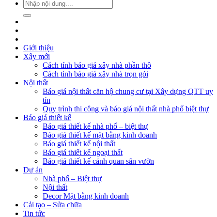
Giới thiệu
Xây mới
Cách tính báo giá xây nhà phần thô
Cách tính báo giá xây nhà trọn gói
Nội thất
Báo giá nội thất căn hộ chung cư tại Xây dựng QTT uy
tín
Quy trình thi công và báo giá nội thất nhà phố biệt thự
Báo giá thiết kế
Báo giá thiết kế nhà phố – biệt thự
Báo giá thiết kế mặt bằng kinh doanh
Báo giá thiết kế nội thất
Báo giá thiết kế ngoại thất
Báo giá thiết kế cảnh quan sân vườn
Dự án
Nhà phố – Biệt thự
Nội thất
Decor Mặt bằng kinh doanh
Cải tạo – Sửa chữa
Tin tức