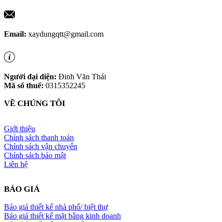
Email:
xaydungqtt@gmail.com
Người đại diện:
Đinh Văn Thái
Mã số thuế:
0315352245
VỀ CHÚNG TÔI
Giới thiệu
Chính sách thanh toán
Chính sách vận chuyển
Chính sách bảo mật
Liên hệ
BÁO GIÁ
Báo giá thiết kế nhà phố/ biệt thự
Báo giá thiết kế mặt bằng kinh doanh