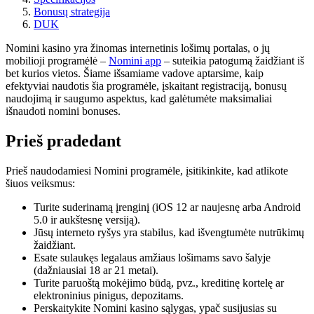
Bonusų strategija
DUK
Nomini kasino yra žinomas internetinis lošimų portalas, o jų
mobilioji programėlė –
Nomini app
– suteikia patogumą žaidžiant iš
bet kurios vietos. Šiame išsamiame vadove aptarsime, kaip
efektyviai naudotis šia programėle, įskaitant registraciją, bonusų
naudojimą ir saugumo aspektus, kad galėtumėte maksimaliai
išnaudoti nomini bonuses.
Prieš pradedant
Prieš naudodamiesi Nomini programėle, įsitikinkite, kad atlikote
šiuos veiksmus:
Turite suderinamą įrenginį (iOS 12 ar naujesnę arba Android
5.0 ir aukštesnę versiją).
Jūsų interneto ryšys yra stabilus, kad išvengtumėte nutrūkimų
žaidžiant.
Esate sulaukęs legalaus amžiaus lošimams savo šalyje
(dažniausiai 18 ar 21 metai).
Turite paruoštą mokėjimo būdą, pvz., kreditinę kortelę ar
elektroninius pinigus, depozitams.
Perskaitykite Nomini kasino sąlygas, ypač susijusias su