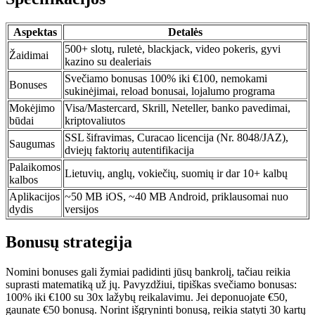
Aspektas
Detalės
500+ slotų, ruletė, blackjack, video pokeris, gyvi
Žaidimai
kazino su dealeriais
Svečiamo bonusas 100% iki €100, nemokami
Bonuses
sukinėjimai, reload bonusai, lojalumo programa
Mokėjimo
Visa/Mastercard, Skrill, Neteller, banko pavedimai,
būdai
kriptovaliutos
SSL šifravimas, Curacao licencija (Nr. 8048/JAZ),
Saugumas
dviejų faktorių autentifikacija
Palaikomos
Lietuvių, anglų, vokiečių, suomių ir dar 10+ kalbų
kalbos
Aplikacijos
~50 MB iOS, ~40 MB Android, priklausomai nuo
dydis
versijos
Bonusų strategija
Nomini bonuses gali žymiai padidinti jūsų bankrolį, tačiau reikia
suprasti matematiką už jų. Pavyzdžiui, tipiškas svečiamo bonusas:
100% iki €100 su 30x lažybų reikalavimu. Jei deponuojate €50,
gaunate €50 bonusą. Norint išgryninti bonusą, reikia statyti 30 kartų