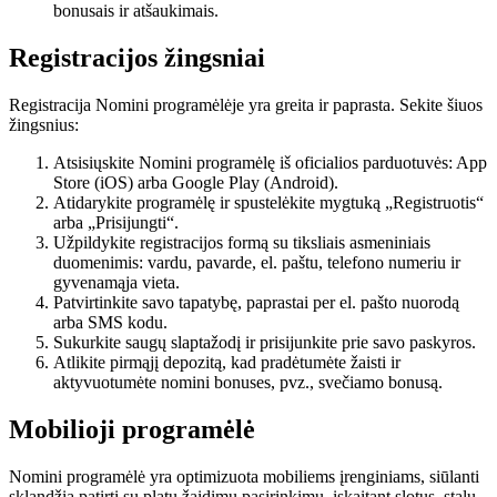
bonusais ir atšaukimais.
Registracijos žingsniai
Registracija Nomini programėlėje yra greita ir paprasta. Sekite šiuos
žingsnius:
Atsisiųskite Nomini programėlę iš oficialios parduotuvės: App
Store (iOS) arba Google Play (Android).
Atidarykite programėlę ir spustelėkite mygtuką „Registruotis“
arba „Prisijungti“.
Užpildykite registracijos formą su tiksliais asmeniniais
duomenimis: vardu, pavarde, el. paštu, telefono numeriu ir
gyvenamąja vieta.
Patvirtinkite savo tapatybę, paprastai per el. pašto nuorodą
arba SMS kodu.
Sukurkite saugų slaptažodį ir prisijunkite prie savo paskyros.
Atlikite pirmąjį depozitą, kad pradėtumėte žaisti ir
aktyvuotumėte nomini bonuses, pvz., svečiamo bonusą.
Mobilioji programėlė
Nomini programėlė yra optimizuota mobiliems įrenginiams, siūlanti
sklandžią patirtį su platų žaidimų pasirinkimu, įskaitant slotus, stalų