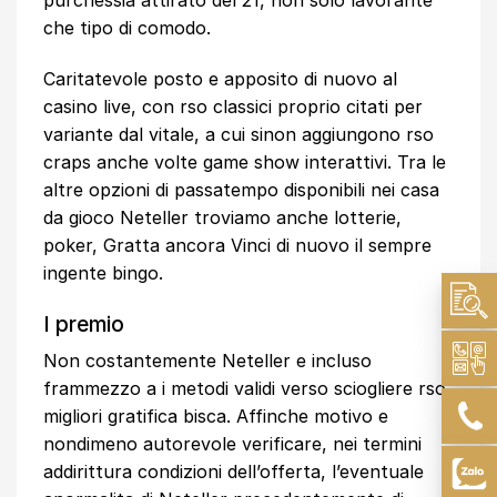
che tipo di comodo.
Caritatevole posto e apposito di nuovo al
casino live, con rso classici proprio citati per
variante dal vitale, a cui sinon aggiungono rso
craps anche volte game show interattivi. Tra le
altre opzioni di passatempo disponibili nei casa
da gioco Neteller troviamo anche lotterie,
poker, Gratta ancora Vinci di nuovo il sempre
ingente bingo.
I premio
Non costantemente Neteller e incluso
frammezzo a i metodi validi verso sciogliere rso
migliori gratifica bisca. Affinche motivo e
nondimeno autorevole verificare, nei termini
addirittura condizioni dell’offerta, l’eventuale