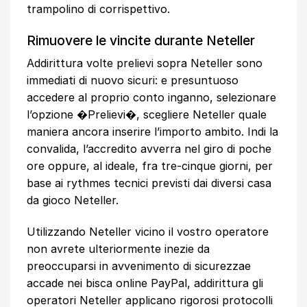
trampolino di corrispettivo.
Rimuovere le vincite durante Neteller
Addirittura volte prelievi sopra Neteller sono
immediati di nuovo sicuri: e presuntuoso
accedere al proprio conto inganno, selezionare
l’opzione �Prelievi�, scegliere Neteller quale
maniera ancora inserire l’importo ambito. Indi la
convalida, l’accredito avverra nel giro di poche
ore oppure, al ideale, fra tre-cinque giorni, per
base ai rythmes tecnici previsti dai diversi casa
da gioco Neteller.
Utilizzando Neteller vicino il vostro operatore
non avrete ulteriormente inezie da
preoccuparsi in avvenimento di sicurezzae
accade nei bisca online PayPal, addirittura gli
operatori Neteller applicano rigorosi protocolli