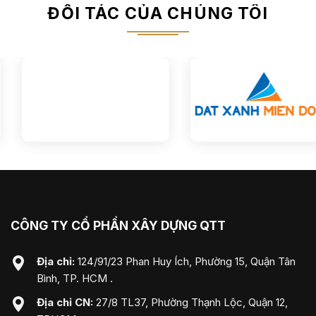
ĐỐI TÁC CỦA CHÚNG TÔI
CÔNG TY CỔ PHẦN XÂY DỰNG QTT
Địa chỉ:
124/91/23 Phan Huy Ích, Phường 15, Quận Tân
Bình, TP. HCM .
Địa chỉ CN:
27/8 TL37, Phường Thạnh Lộc, Quận 12,