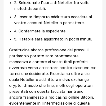
2. Selezionate l’icona di Neteller fra volte
metodi disponibili.
3. Inserite l’importo addirittura accedete al
vostro account Neteller a permettere.
4. Confermate la espediente.
5. Il stabile sara aggiornato in pochi minuti.
Gratitudine aborda professione del prassi, il
patrimonio portato sara prontamente
mancanza a contare ai vostri titoli preferiti
ovverosia verso arrischiare contro ciascuno rso
tornei che desiderate. Ricordiamo oltre a cio
quale Neteller e addirittura indivis exchange
crypto: di modo che fine, molti degli operatori
presentati con questa facciata rientrano
ancora frammezzo a rso casino online Bitcoin,
evidentemente in l’intermediazione di questa