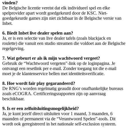
vinden?
De Belgische licentie vereist dat elk individueel spel en elke
spelprovider apart wordt goedgekeurd door de KSC. Niet-
goedgekeurde games zijn niet zichtbaar in de Belgische versie van
Inbet.
6. Biedt Inbet live dealer spelen aan?
Ja, er is een selectie van live dealer tafels (zoals blackjack en
roulette) die vanuit een studio streamen die voldoet aan de Belgische
regelgeving.
7. Wat gebeurt er als ik mijn wachtwoord vergeet?
Gebruik de “Wachtwoord vergeten”-link op de loginpagina. Je
ontvangt een resetlink per e-mail. Zonder toegang tot die e-mail
moet je de klantenservice bellen met identiteitsverificatie.
8. Hoe wordt fair play gegarandeerd?
De RNG’s worden regelmatig geaudit door onafhankelijke bureaus
zoals eCOGRA. Certificeringsrapporten zijn op aanvraag
beschikbaar.
9. Is er een zelfuitsluitingsmogelijkheid?
Ja, je kunt jezelf direct uitsluiten voor 1 maand, 3 maanden, 6
maanden of permanent via de “Verantwoord Spelen”-tools. Dit
wordt ook geregistreerd in het nationale self-exclusion systeem.