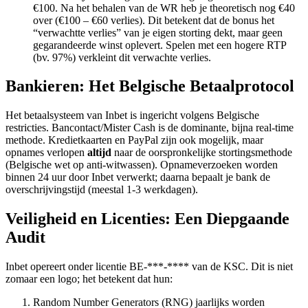
€100. Na het behalen van de WR heb je theoretisch nog €40
over (€100 – €60 verlies). Dit betekent dat de bonus het
“verwachtte verlies” van je eigen storting dekt, maar geen
gegarandeerde winst oplevert. Spelen met een hogere RTP
(bv. 97%) verkleint dit verwachte verlies.
Bankieren: Het Belgische Betaalprotocol
Het betaalsysteem van Inbet is ingericht volgens Belgische
restricties. Bancontact/Mister Cash is de dominante, bijna real-time
methode. Kredietkaarten en PayPal zijn ook mogelijk, maar
opnames verlopen
altijd
naar de oorspronkelijke stortingsmethode
(Belgische wet op anti-witwassen). Opnameverzoeken worden
binnen 24 uur door Inbet verwerkt; daarna bepaalt je bank de
overschrijvingstijd (meestal 1-3 werkdagen).
Veiligheid en Licenties: Een Diepgaande
Audit
Inbet opereert onder licentie BE-***-**** van de KSC. Dit is niet
zomaar een logo; het betekent dat hun:
Random Number Generators (RNG) jaarlijks worden