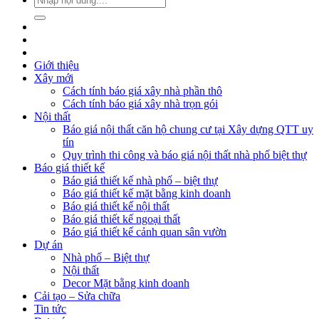
Giới thiệu
Xây mới
Cách tính báo giá xây nhà phần thô
Cách tính báo giá xây nhà trọn gói
Nội thất
Báo giá nội thất căn hộ chung cư tại Xây dựng QTT uy
tín
Quy trình thi công và báo giá nội thất nhà phố biệt thự
Báo giá thiết kế
Báo giá thiết kế nhà phố – biệt thự
Báo giá thiết kế mặt bằng kinh doanh
Báo giá thiết kế nội thất
Báo giá thiết kế ngoại thất
Báo giá thiết kế cảnh quan sân vườn
Dự án
Nhà phố – Biệt thự
Nội thất
Decor Mặt bằng kinh doanh
Cải tạo – Sửa chữa
Tin tức