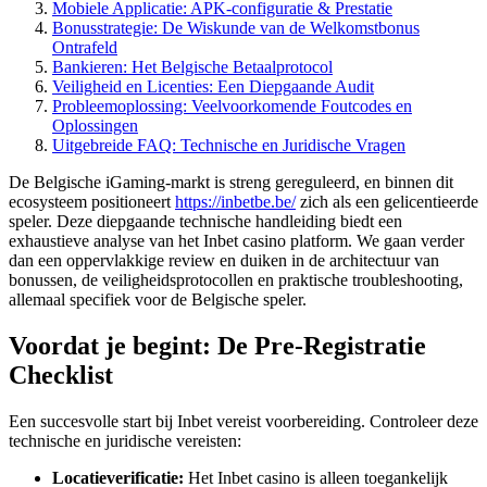
Mobiele Applicatie: APK-configuratie & Prestatie
Bonusstrategie: De Wiskunde van de Welkomstbonus
Ontrafeld
Bankieren: Het Belgische Betaalprotocol
Veiligheid en Licenties: Een Diepgaande Audit
Probleemoplossing: Veelvoorkomende Foutcodes en
Oplossingen
Uitgebreide FAQ: Technische en Juridische Vragen
De Belgische iGaming-markt is streng gereguleerd, en binnen dit
ecosysteem positioneert
https://inbetbe.be/
zich als een gelicentieerde
speler. Deze diepgaande technische handleiding biedt een
exhaustieve analyse van het Inbet casino platform. We gaan verder
dan een oppervlakkige review en duiken in de architectuur van
bonussen, de veiligheidsprotocollen en praktische troubleshooting,
allemaal specifiek voor de Belgische speler.
Voordat je begint: De Pre-Registratie
Checklist
Een succesvolle start bij Inbet vereist voorbereiding. Controleer deze
technische en juridische vereisten:
Locatieverificatie:
Het Inbet casino is alleen toegankelijk