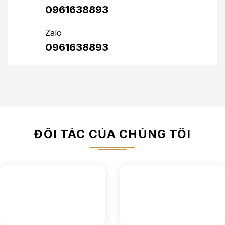
0961638893
Zalo
0961638893
ĐỐI TÁC CỦA CHÚNG TÔI