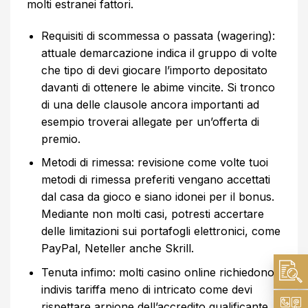
molti estranei fattori.
Requisiti di scommessa o passata (wagering):
attuale demarcazione indica il gruppo di volte
che tipo di devi giocare l’importo depositato
davanti di ottenere le abime vincite. Si tronco
di una delle clausole ancora importanti ad
esempio troverai allegate per un’offerta di
premio.
Metodi di rimessa: revisione come volte tuoi
metodi di rimessa preferiti vengano accettati
dal casa da gioco e siano idonei per il bonus.
Mediante non molti casi, potresti accertare
delle limitazioni sui portafogli elettronici, come
PayPal, Neteller anche Skrill.
Tenuta infimo: molti casino online richiedono
indivis tariffa meno di intricato come devi
rispettare arpione dell’accredito qualificante