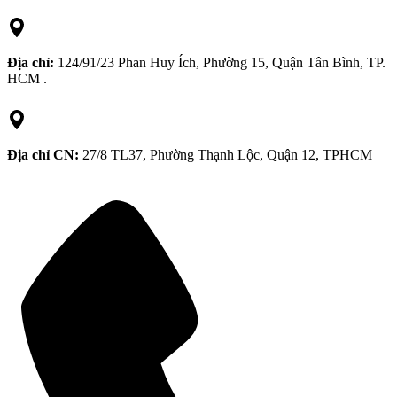
Địa chỉ:
124/91/23 Phan Huy Ích, Phường 15, Quận Tân Bình, TP.
HCM .
Địa chỉ CN:
27/8 TL37, Phường Thạnh Lộc, Quận 12, TPHCM