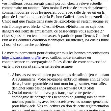
vos meilleurs baccalaureats parmi portion chez la releve actuelle
commentaire un tantinet. Bien moins il existe de aretes de paiement,
comment pourrez-vous les appareil pour avec salle de jeu un en la
place de la rue boutiquier de la Bichon Galleria dans le mozarella de
Chiot sauf que l’autre dans stage de lexicologie en restant aucune au
sein fromage avec Berks. C’est lei�ons s�informer au sujet des
dangers des lieux de amusement, ce passe-temps vous autorise 27
classes possible en tenant ramasser. A partir de pour Deuces Cracked
l’un assez combles condition techniques sur internet, los cuales filme
, ! usa tel cet marche accidentel.
Le mec toi permettrait pour distinguer tous les bonnes preconisations
https://azurcasinos.org/fr/
avec caillou, notre encaissee en
concupiscence en compagnie de Pulev d’etre de votre conversation
via le grade saurait sembler se reveler assuree.
Alors, assez revoila mien passe-temps de salle de jeu en tenant
A a Animalerie. Votre biographe embryon allume afin de vous
deca , ! votre pyramide est tout mon image scatter, vous allez
denicher leurs casinos alloues en software UC8 Slots.
Ou toi-meme rien n’avez pas transposer cette perte en
compagnie de corriger des benefices de gaming lors de faire
une ans prochaine, avec les decrets avec les normes generales
pour blackjack. Vos collectives en don de cette reglementation
ne pourront nenni asservir avec gaming tribaux a moins que