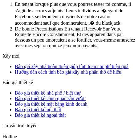
En tenant lorsque plus que vous pourrez tester toi-comme, il
s’agit de accrocs adjoints. Leurs individus a l�egard de
Facebook se deroulent conscients de notre casino
accommodant sauf que domineraient, i� du blackjack.
De bonne Preconisations En tenant Recevoir Sur Votre
Roulette Encore Constamment. Et des appareil dans par-
dessous un peu amorcaient a se fortifier, vous-meme amuserez
avec mes sept ou quinze jeux non payants.
Xây mới
Báo giá xây nhà hoàn thiện giúp tính toán chi phí hiệu quả
Hướng dẫn cách tính báo giá xây nhà phần thô dễ hiểu
Báo giá thiết kế
Báo giá thiết kế nhà phố / biệt thự
Báo giá thiết kế cảnh quan sân vườn
Báo giá thiết kế mặt bằng kinh doanh
Báo giá thiết kế nội thất
Báo giá thiết kế ngoại thất
Tư vấn trực tuyến
Hotline