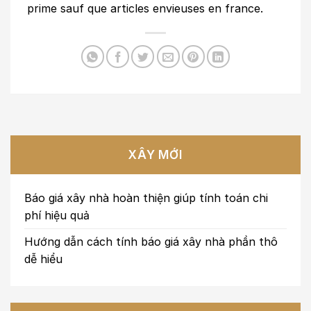
prime sauf que articles envieuses en france.
XÂY MỚI
Báo giá xây nhà hoàn thiện giúp tính toán chi
phí hiệu quả
Hướng dẫn cách tính báo giá xây nhà phần thô
dễ hiểu