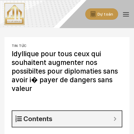
Skip
to
Dự toán
content
TIN TỨC
Idyllique pour tous ceux qui
souhaitent augmenter nos
possibiltes pour diplomaties sans
avoir i� payer de dangers sans
valeur
Contents