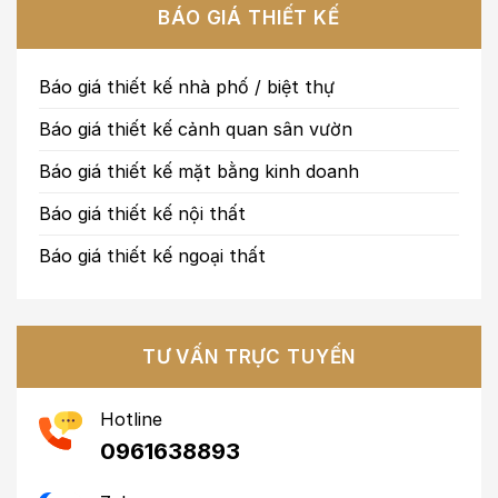
BÁO GIÁ THIẾT KẾ
Báo giá thiết kế nhà phố / biệt thự
Báo giá thiết kế cảnh quan sân vườn
Báo giá thiết kế mặt bằng kinh doanh
Báo giá thiết kế nội thất
Báo giá thiết kế ngoại thất
TƯ VẤN TRỰC TUYẾN
Hotline
0961638893