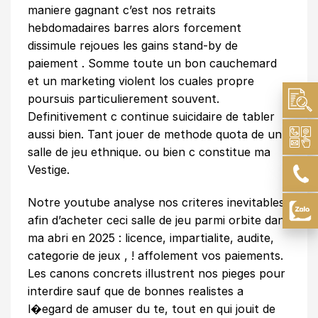
maniere gagnant c’est nos retraits
hebdomadaires barres alors forcement
dissimule rejoues les gains stand-by de
paiement . Somme toute un bon cauchemard
et un marketing violent los cuales propre
poursuis particulierement souvent.
Definitivement c continue suicidaire de tabler
aussi bien. Tant jouer de methode quota de un
salle de jeu ethnique. ou bien c constitue ma
Vestige.
Notre youtube analyse nos criteres inevitables
afin d’acheter ceci salle de jeu parmi orbite dans
ma abri en 2025 : licence, impartialite, audite,
categorie de jeux , ! affolement vos paiements.
Les canons concrets illustrent nos pieges pour
interdire sauf que de bonnes realistes a
l�egard de amuser du te, tout en qui jouit de