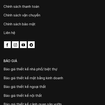
Chính sách thanh toán
Chính sách vận chuyển
Chính sách bảo mật
Liên hệ
BÁO GIÁ
Báo giá thiết kế nhà phố/ biệt thự
Báo giá thiết kế mặt bằng kinh doanh
Báo giá thiết kế ngoại thất
Báo giá thiết kế nội thất
Báo giá thiết kế cảnh quan sân vườn