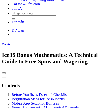
Cải tạo – Sửa chữa
Tin tức
Dự toán
Dự toán
Tin tức
Ice36 Bonus Mathematics: A Technical
Guide to Free Spins and Wagering
Contents
Before You Start: Essential Checklist
Registration Steps for Ice36 Bonus
Mobile App Setup for Bonuses
Bonus Strategy with Mathematical Example