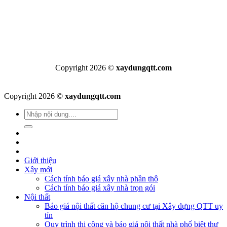
Copyright 2026 ©
xaydungqtt.com
Copyright 2026 ©
xaydungqtt.com
Giới thiệu
Xây mới
Cách tính báo giá xây nhà phần thô
Cách tính báo giá xây nhà trọn gói
Nội thất
Báo giá nội thất căn hộ chung cư tại Xây dựng QTT uy
tín
Quy trình thi công và báo giá nội thất nhà phố biệt thự