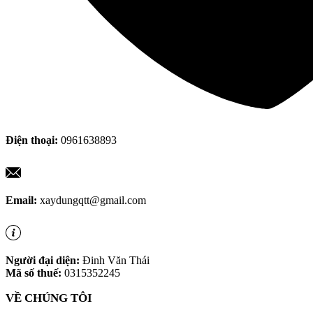
Điện thoại:
0961638893
Email:
xaydungqtt@gmail.com
Người đại diện:
Đinh Văn Thái
Mã số thuế:
0315352245
VỀ CHÚNG TÔI