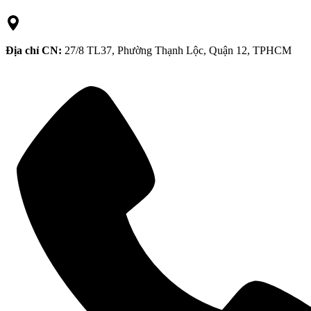
Địa chỉ CN:
27/8 TL37, Phường Thạnh Lộc, Quận 12, TPHCM