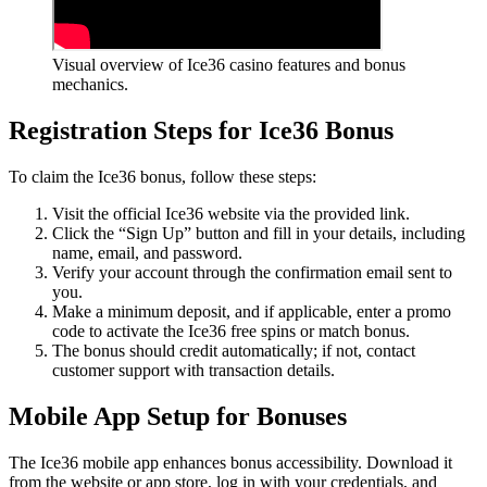
Visual overview of Ice36 casino features and bonus
mechanics.
Registration Steps for Ice36 Bonus
To claim the Ice36 bonus, follow these steps:
Visit the official Ice36 website via the provided link.
Click the “Sign Up” button and fill in your details, including
name, email, and password.
Verify your account through the confirmation email sent to
you.
Make a minimum deposit, and if applicable, enter a promo
code to activate the Ice36 free spins or match bonus.
The bonus should credit automatically; if not, contact
customer support with transaction details.
Mobile App Setup for Bonuses
The Ice36 mobile app enhances bonus accessibility. Download it
from the website or app store, log in with your credentials, and