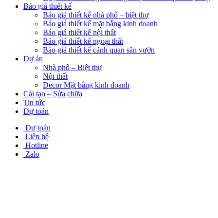
Báo giá thiết kế
Báo giá thiết kế nhà phố – biệt thự
Báo giá thiết kế mặt bằng kinh doanh
Báo giá thiết kế nội thất
Báo giá thiết kế ngoại thất
Báo giá thiết kế cảnh quan sân vườn
Dự án
Nhà phố – Biệt thự
Nội thất
Decor Mặt bằng kinh doanh
Cải tạo – Sửa chữa
Tin tức
Dự toán
Dự toán
Liên hệ
Hotline
Zalo