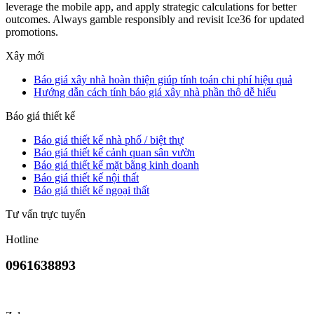
leverage the mobile app, and apply strategic calculations for better
outcomes. Always gamble responsibly and revisit Ice36 for updated
promotions.
Xây mới
Báo giá xây nhà hoàn thiện giúp tính toán chi phí hiệu quả
Hướng dẫn cách tính báo giá xây nhà phần thô dễ hiểu
Báo giá thiết kế
Báo giá thiết kế nhà phố / biệt thự
Báo giá thiết kế cảnh quan sân vườn
Báo giá thiết kế mặt bằng kinh doanh
Báo giá thiết kế nội thất
Báo giá thiết kế ngoại thất
Tư vấn trực tuyến
Hotline
0961638893