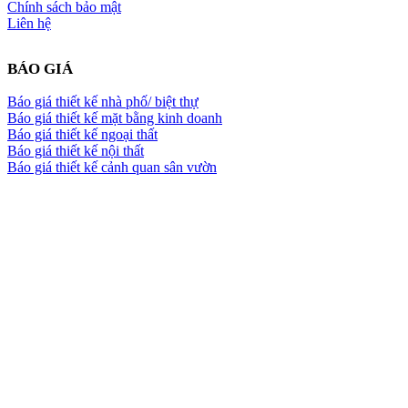
Chính sách bảo mật
Liên hệ
BÁO GIÁ
Báo giá thiết kế nhà phố/ biệt thự
Báo giá thiết kế mặt bằng kinh doanh
Báo giá thiết kế ngoại thất
Báo giá thiết kế nội thất
Báo giá thiết kế cảnh quan sân vườn