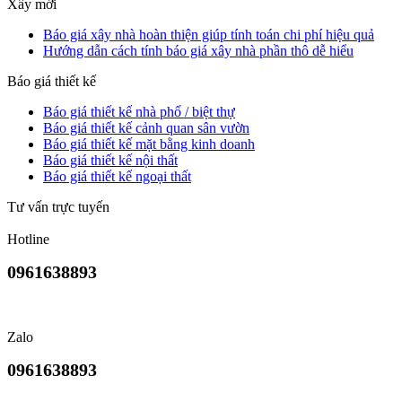
Xây mới
Báo giá xây nhà hoàn thiện giúp tính toán chi phí hiệu quả
Hướng dẫn cách tính báo giá xây nhà phần thô dễ hiểu
Báo giá thiết kế
Báo giá thiết kế nhà phố / biệt thự
Báo giá thiết kế cảnh quan sân vườn
Báo giá thiết kế mặt bằng kinh doanh
Báo giá thiết kế nội thất
Báo giá thiết kế ngoại thất
Tư vấn trực tuyến
Hotline
0961638893
Zalo
0961638893