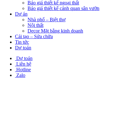
Báo giá thiết kế ngoại thất
Báo giá thiết kế cảnh quan sân vườn
Dự án
Nhà phố – Biệt thự
Nội thất
Decor Mặt bằng kinh doanh
Cải tạo – Sửa chữa
Tin tức
Dự toán
Dự toán
Liên hệ
Hotline
Zalo