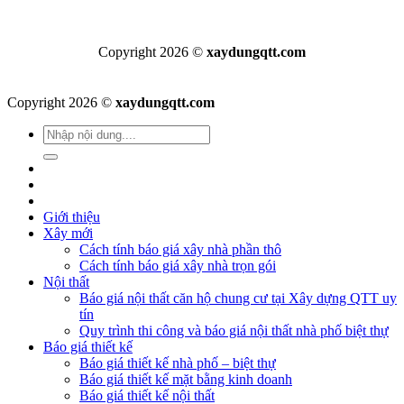
Copyright 2026 ©
xaydungqtt.com
Copyright 2026 ©
xaydungqtt.com
Giới thiệu
Xây mới
Cách tính báo giá xây nhà phần thô
Cách tính báo giá xây nhà trọn gói
Nội thất
Báo giá nội thất căn hộ chung cư tại Xây dựng QTT uy
tín
Quy trình thi công và báo giá nội thất nhà phố biệt thự
Báo giá thiết kế
Báo giá thiết kế nhà phố – biệt thự
Báo giá thiết kế mặt bằng kinh doanh
Báo giá thiết kế nội thất