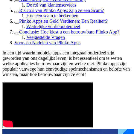
De rol van klantenservices
Risico’s van Plinko Apps: Zijn ze een Scam?
Hoe een scam te herkennen
Plinko Apps en Geld Verdienen: Een Realiteit?
Werkelijke verdienpotentieel
Conclusie: Hoe kiest u een betrouwbare Plinko App?
Veelgestelde Vragen
Voor- en Nadelen van Plinko Apps
In een tijd waarin mobiele apps een integraal onderdeel zijn
geworden van ons dagelijks leven, is het essentieel om te weten
welke applicaties betrouwbaar zijn en welke niet. Plinko apps zijn
populair vanwege hun eenvoudige spelmechanismen en belofte van
winsten, maar hoe betrouwbaar zijn ze echt?