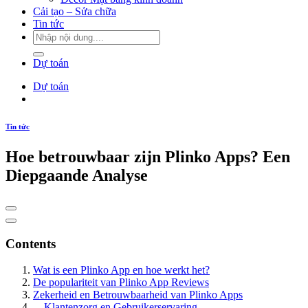
Cải tạo – Sửa chữa
Tin tức
Dự toán
Dự toán
Tin tức
Hoe betrouwbaar zijn Plinko Apps? Een
Diepgaande Analyse
Contents
Wat is een Plinko App en hoe werkt het?
De populariteit van Plinko App Reviews
Zekerheid en Betrouwbaarheid van Plinko Apps
Klantenzorg en Gebruikerservaring