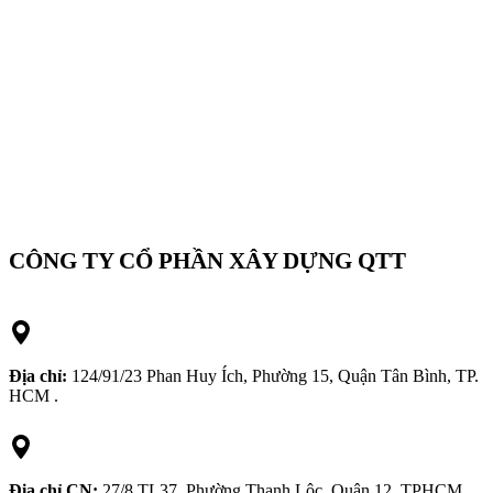
CÔNG TY CỔ PHẦN XÂY DỰNG QTT
Địa chỉ:
124/91/23 Phan Huy Ích, Phường 15, Quận Tân Bình, TP.
HCM .
Địa chỉ CN:
27/8 TL37, Phường Thạnh Lộc, Quận 12, TPHCM