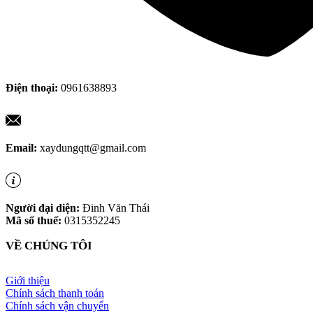
Điện thoại:
0961638893
Email:
xaydungqtt@gmail.com
Người đại diện:
Đinh Văn Thái
Mã số thuế:
0315352245
VỀ CHÚNG TÔI
Giới thiệu
Chính sách thanh toán
Chính sách vận chuyển