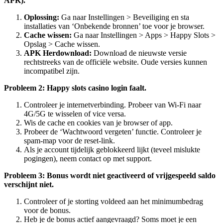
APK).
Oplossing:
Ga naar Instellingen > Beveiliging en sta
installaties van ‘Onbekende bronnen’ toe voor je browser.
Cache wissen:
Ga naar Instellingen > Apps > Happy Slots >
Opslag > Cache wissen.
APK Herdownload:
Download de nieuwste versie
rechtstreeks van de officiële website. Oude versies kunnen
incompatibel zijn.
Probleem 2: Happy slots casino login faalt.
Controleer je internetverbinding. Probeer van Wi-Fi naar
4G/5G te wisselen of vice versa.
Wis de cache en cookies van je browser of app.
Probeer de ‘Wachtwoord vergeten’ functie. Controleer je
spam-map voor de reset-link.
Als je account tijdelijk geblokkeerd lijkt (teveel mislukte
pogingen), neem contact op met support.
Probleem 3: Bonus wordt niet geactiveerd of vrijgespeeld saldo
verschijnt niet.
Controleer of je storting voldeed aan het minimumbedrag
voor de bonus.
Heb je de bonus actief aangevraagd? Soms moet je een