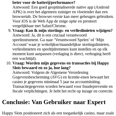
beter voor de batterij/performance?
Antwoord: Een goed geoptimaliseerde native app (Android
APK) is over het algemeen zuiniger en vloeiender dan een
browsertab. De browser-versie kan meer geheugen gebruiken.
Voor iOS is de Web App de enige optie en presteert
vergelijkbaar met Safari/Chrome.
Vraag: Kan ik mijn stortings- en verlieslimieten wijzigen?
Antwoord: Ja, dit is een cruciaal verantwoord
speelinstrument. Ga naar ‘Verantwoord Spelen’ of ‘Mijn
Account’ waar je wekelijkse/maandelijkse stortingslimieten,
verlieslimieten en speeltijdremmen kunt instellen en op elk
moment kunt aanpassen (verlaging is direct, verhoging heeft
een wachttijd).
Vraag: Worden mijn gegevens en transacties bij Happy
Slots bewaard en zo ja, hoe lang?
Antwoord: Volgens de Algemene Verordening
Gegevensbescherming (AVG) en licentie-eisen bewaart het
casino je gegevens minimaal 5 jaar na accountsluiting.
Transactiegegevens worden bewaard voor fraudepreventie en
fiscale verplichtingen. Je hebt het recht op inzage en correctie.
Conclusie: Van Gebruiker naar Expert
Happy Slots positioneert zich als een toegankelijk casino, maar zoals