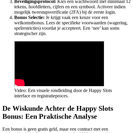
Beveiligingsprotocol:
Kies een wachtwoord met minimaal 12
tekens, hoofdletters, cijfers en een symbool. Activeer indien
mogelijk tweestapsverificatie (2FA) bij de eerste login.
Bonus Selectie:
Je krijgt vaak een keuze voor een
welkomstbonus. Lees de specifieke voorwaarden (wagering,
spelrestricties) voordat je accepteert. Een ‘nee’ kan soms
strategischer zijn.
Video: Een visuele rondleiding door de Happy Slots
interface en registratieproces.
De Wiskunde Achter de Happy Slots
Bonus: Een Praktische Analyse
Een bonus is geen gratis geld, maar een contract met een