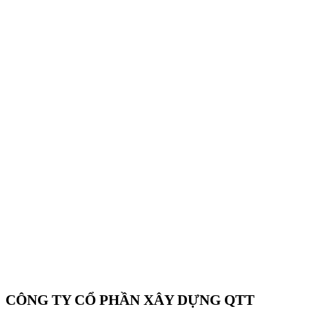
CÔNG TY CỔ PHẦN XÂY DỰNG QTT