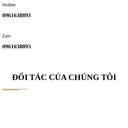
Hotline
0961638893
Zalo
0961638893
ĐỐI TÁC CỦA CHÚNG TÔI