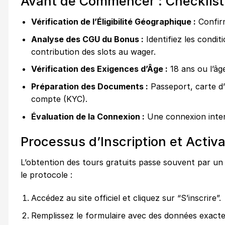
Avant de Commencer : Checklist 
Vérification de l’Éligibilité Géographique :
Confirm
Analyse des CGU du Bonus :
Identifiez les conditi
contribution des slots au wager.
Vérification des Exigences d’Âge :
18 ans ou l’âge
Préparation des Documents :
Passeport, carte d’i
compte (KYC).
Évaluation de la Connexion :
Une connexion intern
Processus d’Inscription et Activa
L’obtention des tours gratuits passe souvent par u
le protocole :
Accédez au site officiel et cliquez sur “S’inscrire”.
Remplissez le formulaire avec des données exacte