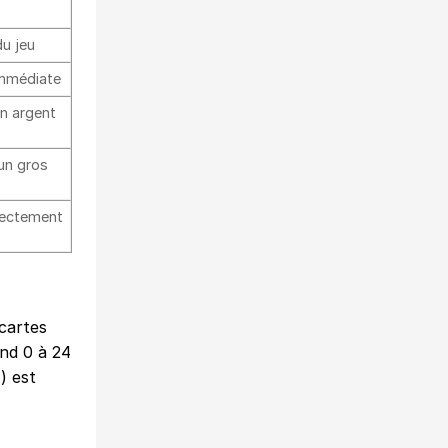
du jeu
immédiate
en argent
 un gros
rectement
 cartes
end 0 à 24
) est