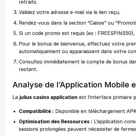
retraits.
Validez votre adresse e-mail via le lien reçu.
Rendez-vous dans la section “Caisse” ou “Promoti
Si un code promo est requis (ex : FREESPINS50), s
Pour le bonus de bienvenue, effectuez votre prem
automatiquement ou apparaissent dans votre comp
Consultez immédiatement le compte de bonus dans 
restant.
Analyse de l’Application Mobile e
La
julius casino application
est l’interface primaire
Compatibilité :
Disponible en téléchargement APK p
Optimisation des Ressources :
L’application co
sessions prolongées peuvent nécessiter de fermer