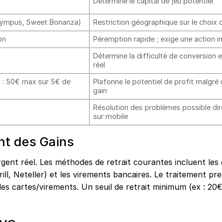
Détermine le capital de jeu potentiel
 Olympus, Sweet Bonanza)
Restriction géographique sur le choix 
on
Péremption rapide ; exige une action 
Détermine la difficulté de conversion 
réel
x : 50€ max sur 5€ de
Plafonne le potentiel de profit malgré
gain
Résolution des problèmes possible di
sur mobile
nt des Gains
rgent réel. Les méthodes de retrait courantes incluent les
ill, Neteller) et les virements bancaires. Le traitement pr
les cartes/virements. Un seuil de retrait minimum (ex : 20€