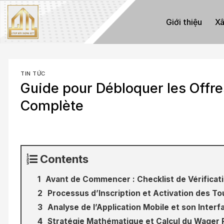
Skip
to
Giới thiệu
Xâ
content
TIN TỨC
Guide pour Débloquer les Offre
Complète
Contents
Avant de Commencer : Checklist de Vérificat
Processus d’Inscription et Activation des To
Analyse de l’Application Mobile et son Interf
Stratégie Mathématique et Calcul du Wager 