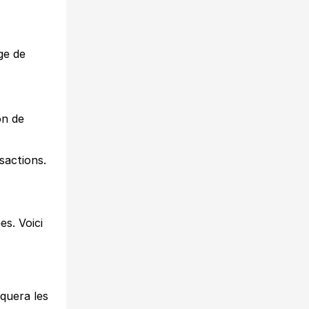
age de
on de
sactions.
s. Voici
quera les