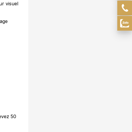
r visuel
tage
cevez 50